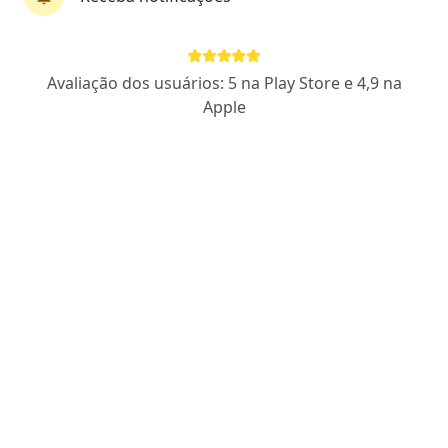
Dr. José Pedro Silva Bruno
Avaliação dos usuários: 5 na Play Store e 4,9 na
·
Mais
Ginecologista
Apple
3 opiniões
CRM SP 143958
RQE Nº: 78392
Polo Shopping - Alameda Filtros Mann, 670 - Jardim Tropical, Indaiatuba
•
Mapa
Clínica da Cidade - Indaiatuba
Primeira consulta ginecologia e obstetrícia
Consultar valores
Esse especialista não oferece agendamento online para esse endereço.
Solicite um atendimento