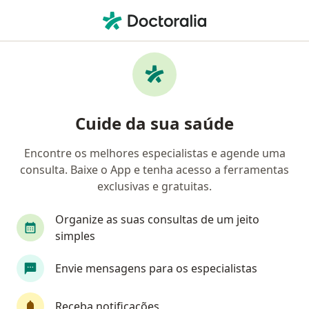
Men
Ginecologista • Jardim Tropical, Indaiatuba, São Paulo SP
Filtros
• 1
Convênio
Mapa
Ginecologistas em Jardim Tropical,
Cuide da sua saúde
Indaiatuba
Encontre os melhores especialistas e agende uma
consulta. Baixe o App e tenha acesso a ferramentas
Qual é o seu convênio?
exclusivas e gratuitas.
Bradesco Saúde
Organize as suas consultas de um jeito
simples
Envie mensagens para os especialistas
Receba notificações