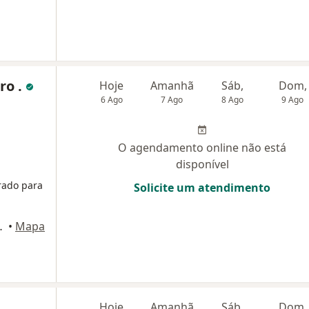
ro .
Hoje
Amanhã
Sáb,
Dom,
6 Ago
7 Ago
8 Ago
9 Ago
O agendamento online não está
disponível
rado para
Solicite um atendimento
B - Salas 10, 12 e 13, Brasília
•
Mapa
Hoje
Amanhã
Sáb,
Dom,