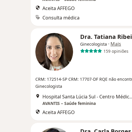
Aceita AFFEGO
Consulta médica
Dra. Tatiana Ribei
·
Mais
Ginecologista
159 opiniões
CRM: 172514-SP
CRM: 17707-DF
RQE não encont
Ginecologista
Hospital Santa Lúcia Sul - Centro Médico de Brasília - Cuidar + | CR
AVANTIS – Saúde feminina
Aceita AFFEGO
Dra. Carla Borges