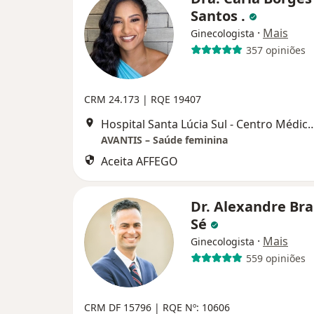
Santos .
·
Mais
Ginecologista
357 opiniões
CRM 24.173 | RQE 19407
Hospital Santa Lúcia Sul - Centro Médico de Brasília - Cuidar + | CR
AVANTIS – Saúde feminina
Aceita AFFEGO
Dr. Alexandre Br
Sé
·
Mais
Ginecologista
559 opiniões
CRM DF 15796 | RQE Nº: 10606