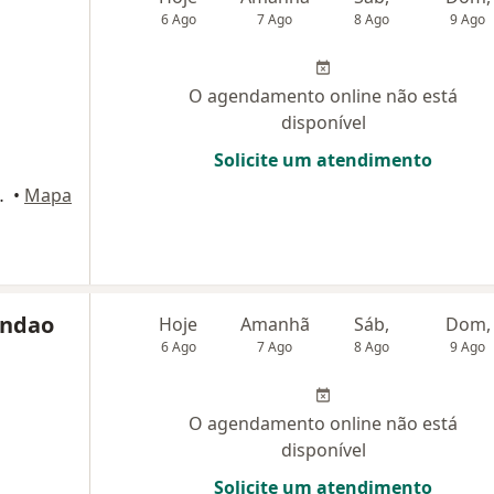
6 Ago
7 Ago
8 Ago
9 Ago
O agendamento online não está
disponível
Solicite um atendimento
B - Salas 10, 12 e 13, Brasília
•
Mapa
andao
Hoje
Amanhã
Sáb,
Dom,
6 Ago
7 Ago
8 Ago
9 Ago
O agendamento online não está
disponível
Solicite um atendimento