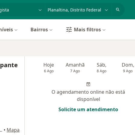
dade, doença ou nome
cidade ou região
níveis
Bairros
Mais filtros
mpante
Hoje
Amanhã
Sáb,
Dom,
6 Ago
7 Ago
8 Ago
9 Ago
O agendamento online não está
disponível
Solicite um atendimento
nter bloco A, sala 301), Brasília
•
Mapa