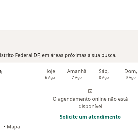
Distrito Federal DF, em áreas próximas à sua busca.
a
Hoje
Amanhã
Sáb,
Dom,
6 Ago
7 Ago
8 Ago
9 Ago
O agendamento online não está
disponível
)
Solicite um atendimento
09, Brasília
•
Mapa