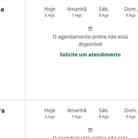
na
Hoje
Amanhã
Sáb,
Dom,
6 Ago
7 Ago
8 Ago
9 Ago
O agendamento online não está
disponível
Solicite um atendimento
ra
Hoje
Amanhã
Sáb,
Dom,
6 Ago
7 Ago
8 Ago
9 Ago