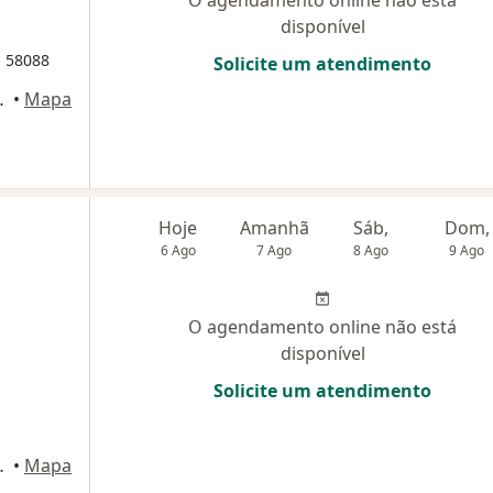
O agendamento online não está
disponível
 58088
Solicite um atendimento
B - Salas 10, 12 e 13, Brasília
•
Mapa
Hoje
Amanhã
Sáb,
Dom,
6 Ago
7 Ago
8 Ago
9 Ago
O agendamento online não está
disponível
Solicite um atendimento
B - Salas 10, 12 e 13, Brasília
•
Mapa