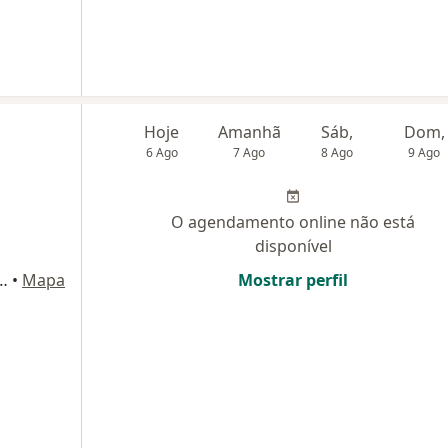
Hoje
Amanhã
Sáb,
Dom,
6 Ago
7 Ago
8 Ago
9 Ago
O agendamento online não está
disponível
nter bloco A, sala 301), Brasília
•
Mapa
Mostrar perfil