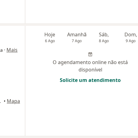
Hoje
Amanhã
Sáb,
Dom,
6 Ago
7 Ago
8 Ago
9 Ago
·
Mais
ta
O agendamento online não está
disponível
Solicite um atendimento
as, Brasília
•
Mapa