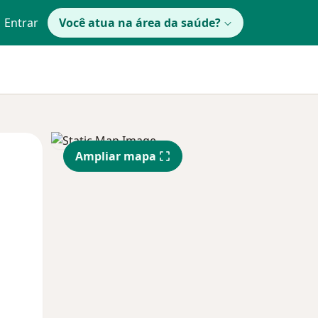
Entrar
Você atua na área da saúde?
Segunda-feira
Ter,
Qua
Ampliar mapa
10 Ago
11 Ago
12 Ago