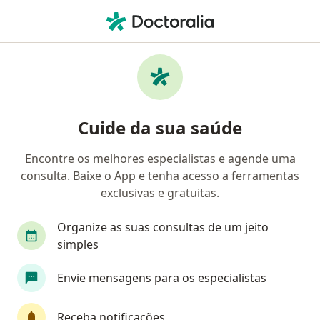
Men
Ginecologista • Ribeirão Preto, São Paulo SP
Filtros
Convênio:
Outro (Reembolso
Ginecologistas Outro (Reembolso) em
Cuide da sua saúde
Ribeirão Preto
Encontre os melhores especialistas e agende uma
consulta. Baixe o App e tenha acesso a ferramentas
exclusivas e gratuitas.
Organize as suas consultas de um jeito
simples
Envie mensagens para os especialistas
First Class
Dra. Lorena Ferrante
·
Mais
Ginecologista
Receba notificações