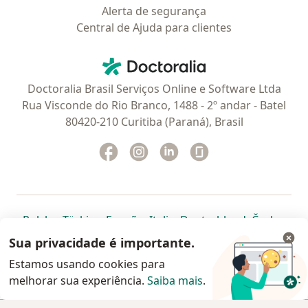
Alerta de segurança
Central de Ajuda para clientes
Contato
Doctoralia - Homepage
Doctoralia Brasil Serviços Online e Software Ltda
Rua Visconde do Rio Branco, 1488 - 2º andar - Batel
80420-210 Curitiba (Paraná), Brasil
Facebook
abre num novo separador
Instagram
abre num novo separador
Linkedin
abre num novo separad
Glassdoor
abre num novo se
abre num novo separador
abre num novo separador
abre num novo separador
abre num novo separado
abre num n
abre
Polska
,
Türkiye
,
España
,
Italia
,
Deutschland
,
Česko
,
abre num novo separador
abre num novo separador
abre num novo separador
abre num novo separa
abre num no
abre n
Portugal
,
México
,
Chile
,
Brasil
,
Argentina
,
Perú
,
Sua privacidade é importante.
abre num novo separad
Colombia
Estamos usando cookies para
melhorar sua experiência.
www.doctoralia.com.br © 2026 - Agende agora sua
Saiba mais
.
consulta