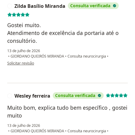
Zilda Basílio Miranda
Consulta verificada
Z
Gostei muito.
Atendimento de excelência da portaria até o
consultório.
13 de julho de 2026
•
GIORDANO QUEIRÓS MIRANDA
•
Consulta neurocirurgia
•
na opinião do utilizador Zilda Basílio Miranda
Solicitar revisão
Wesley ferreira
Consulta verificada
W
Muito bom, explica tudo bem específico , gostei
muito
13 de julho de 2026
•
GIORDANO QUEIRÓS MIRANDA
•
Consulta neurocirurgia
•