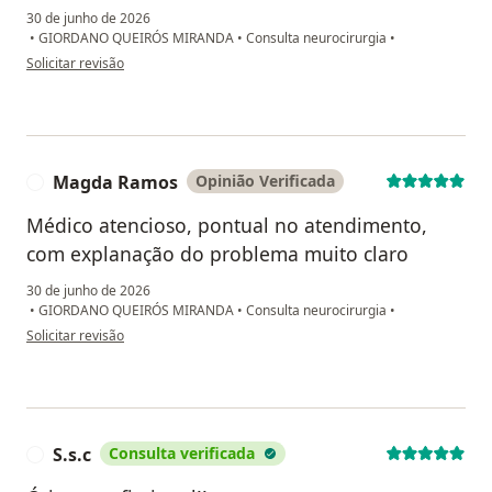
30 de junho de 2026
•
GIORDANO QUEIRÓS MIRANDA
•
Consulta neurocirurgia
•
na opinião do utilizador E.A.O. da Silva
Solicitar revisão
Magda Ramos
Opinião Verificada
M
Médico atencioso, pontual no atendimento,
com explanação do problema muito claro
30 de junho de 2026
•
GIORDANO QUEIRÓS MIRANDA
•
Consulta neurocirurgia
•
na opinião do utilizador Magda Ramos
Solicitar revisão
S.s.c
Consulta verificada
S