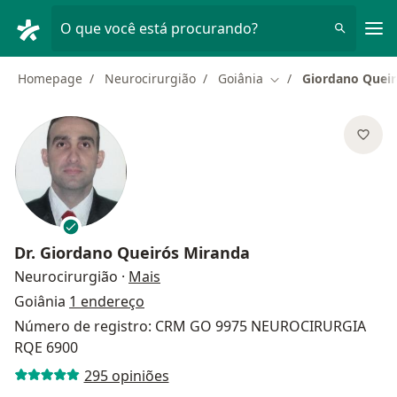
Men
O que você está procurando?
Homepage
Neurocirurgião
Goiânia
Giordano Queir
Mudar de cidade
Dr.
Giordano Queirós Miranda
sobre as especializações
Neurocirurgião
·
Mais
Goiânia
1 endereço
Número de registro: CRM GO 9975 NEUROCIRURGIA
RQE 6900
295 opiniões