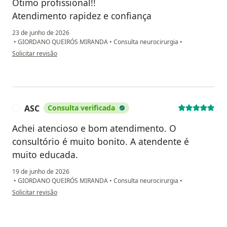
Ótimo profissional!!
Atendimento rapidez e confiança
23 de junho de 2026
•
GIORDANO QUEIRÓS MIRANDA
•
Consulta neurocirurgia
•
na opinião do utilizador S.s.c
Solicitar revisão
ASC
Consulta verificada
A
Achei atencioso e bom atendimento. O
consultório é muito bonito. A atendente é
muito educada.
19 de junho de 2026
•
GIORDANO QUEIRÓS MIRANDA
•
Consulta neurocirurgia
•
na opinião do utilizador ASC
Solicitar revisão