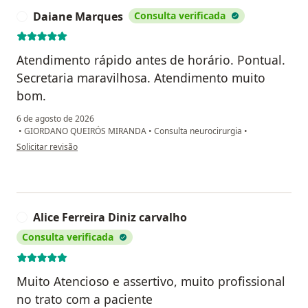
Daiane Marques
Consulta verificada
D
Atendimento rápido antes de horário. Pontual.
Secretaria maravilhosa. Atendimento muito
bom.
6 de agosto de 2026
•
GIORDANO QUEIRÓS MIRANDA
•
Consulta neurocirurgia
•
na opinião do utilizador Daiane Marques
Solicitar revisão
Alice Ferreira Diniz carvalho
A
Consulta verificada
Muito Atencioso e assertivo, muito profissional
no trato com a paciente