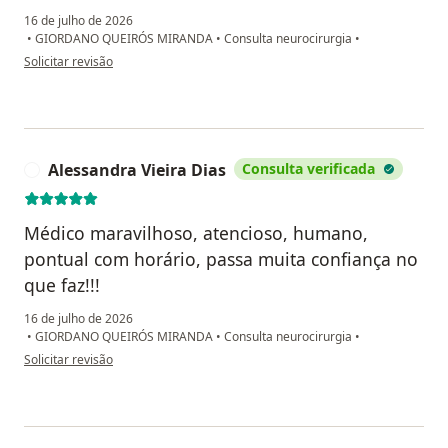
16 de julho de 2026
•
GIORDANO QUEIRÓS MIRANDA
•
Consulta neurocirurgia
•
na opinião do utilizador Alice Ferreira Diniz carvalho
Solicitar revisão
Alessandra Vieira Dias
Consulta verificada
A
Médico maravilhoso, atencioso, humano,
pontual com horário, passa muita confiança no
que faz!!!
16 de julho de 2026
•
GIORDANO QUEIRÓS MIRANDA
•
Consulta neurocirurgia
•
na opinião do utilizador Alessandra Vieira Dias
Solicitar revisão