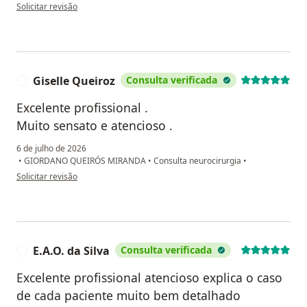
na opinião do utilizador Wesley ferreira
Solicitar revisão
Giselle Queiroz
Consulta verificada
G
Excelente profissional .
Muito sensato e atencioso .
6 de julho de 2026
•
GIORDANO QUEIRÓS MIRANDA
•
Consulta neurocirurgia
•
na opinião do utilizador Giselle Queiroz
Solicitar revisão
E.A.O. da Silva
Consulta verificada
E
Excelente profissional atencioso explica o caso
de cada paciente muito bem detalhado