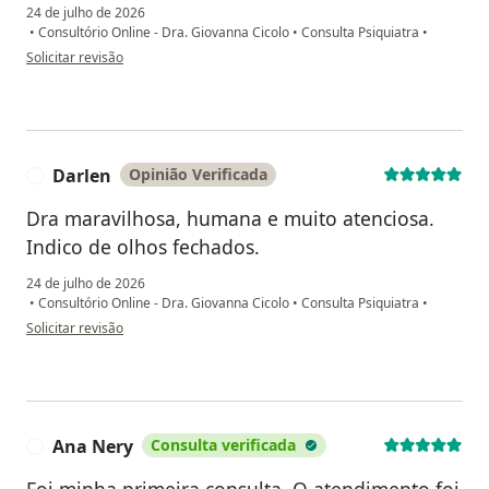
24 de julho de 2026
•
Consultório Online - Dra. Giovanna Cicolo
•
Consulta Psiquiatra
•
na opinião do utilizador catarine lima
Solicitar revisão
Darlen
Opinião Verificada
D
Dra maravilhosa, humana e muito atenciosa.
Indico de olhos fechados.
24 de julho de 2026
•
Consultório Online - Dra. Giovanna Cicolo
•
Consulta Psiquiatra
•
na opinião do utilizador Darlen
Solicitar revisão
Ana Nery
Consulta verificada
A