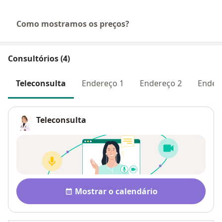
Como mostramos os preços?
Consultórios (4)
Teleconsulta
Endereço 1
Endereço 2
Ender
Teleconsulta
Disponibilidade
Mostrar o calendário