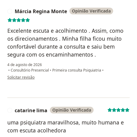
Márcia Regina Monte
Opinião Verificada
M
Excelente escuta e acolhimento . Assim, como
os direcionamentos . Minha filha ficou muito
confortável durante a consulta e saiu bem
segura com os encaminhamentos .
4 de agosto de 2026
•
Consultório Presencial
•
Primeira consulta Psiquiatria
•
na opinião do utilizador Márcia Regina Monte
Solicitar revisão
catarine lima
Opinião Verificada
C
uma psiquiatra maravilhosa, muito humana e
com escuta acolhedora