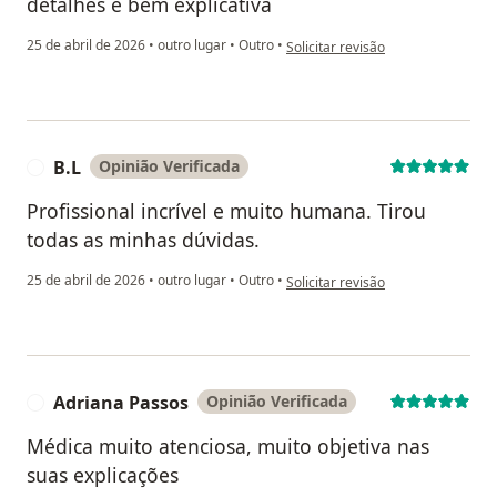
detalhes e bem explicativa
na opinião do utilizador L.L
25 de abril de 2026
•
outro lugar
•
Outro
•
Solicitar revisão
B.L
Opinião Verificada
B
Profissional incrível e muito humana. Tirou
todas as minhas dúvidas.
na opinião do utilizador B.L
25 de abril de 2026
•
outro lugar
•
Outro
•
Solicitar revisão
Adriana Passos
Opinião Verificada
A
Médica muito atenciosa, muito objetiva nas
suas explicações