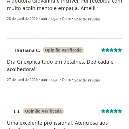
A doutora Giovanna é incrível! Fui recebida com
muito acolhimento e empatia. Ameiii
na opinião do utilizador Luane
28 de abril de 2026
•
outro lugar
•
Outro
•
Solicitar revisão
Thatiana C.
Opinião Verificada
T
Dra Gi explica tudo em detalhes. Dedicada e
acolhedora!!
na opinião do utilizador Thatiana C
27 de abril de 2026
•
outro lugar
•
Outro
•
Solicitar revisão
L.L
Opinião Verificada
L
Uma excelente profissional. Atenciosa aos