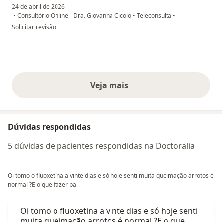
24 de abril de 2026
•
Consultório Online - Dra. Giovanna Cicolo
•
Teleconsulta
•
na opinião do utilizador Adriana Passos
Solicitar revisão
Veja mais
opiniões acima
Dúvidas respondidas
5 dúvidas de pacientes respondidas na Doctoralia
Oi tomo o fluoxetina a vinte dias e só hoje senti muita queimação arrotos é
normal ?E o que fazer pa
Oi tomo o fluoxetina a vinte dias e só hoje senti
muita queimação arrotos é normal ?E o que