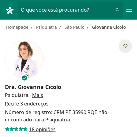
Men
O que você está procurando?
Homepage
Psiquiatra
São Paulo
Giovanna Cicolo
Dra.
Giovanna Cicolo
sobre as especializações
Psiquiatra
·
Mais
Recife
3 endereços
Número de registro: CRM PE 35990 RQE não
encontrado para Psiquiatria
18 opiniões