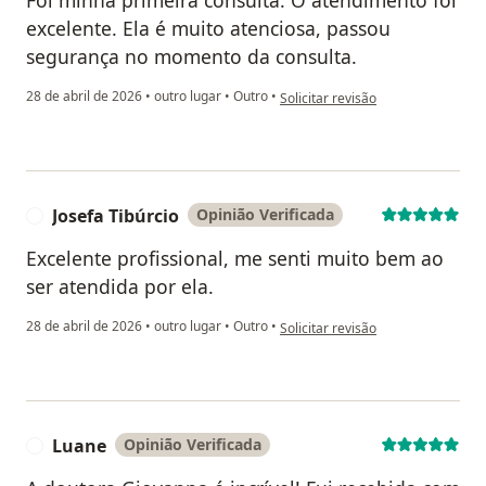
Foi minha primeira consulta. O atendimento foi
excelente. Ela é muito atenciosa, passou
segurança no momento da consulta.
na opinião do utilizador Ana Nery
28 de abril de 2026
•
outro lugar
•
Outro
•
Solicitar revisão
Josefa Tibúrcio
Opinião Verificada
J
Excelente profissional, me senti muito bem ao
ser atendida por ela.
na opinião do utilizador Josefa Tib
28 de abril de 2026
•
outro lugar
•
Outro
•
Solicitar revisão
Luane
Opinião Verificada
L