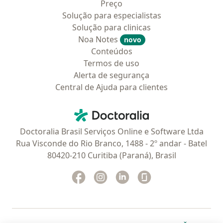
Preço
Solução para especialistas
Solução para clinicas
Noa Notes
novo
Conteúdos
Termos de uso
Alerta de segurança
Central de Ajuda para clientes
Contato
Doctoralia - Homepage
Doctoralia Brasil Serviços Online e Software Ltda
Rua Visconde do Rio Branco, 1488 - 2º andar - Batel
80420-210 Curitiba (Paraná), Brasil
Facebook
abre num novo separador
Instagram
abre num novo separador
Linkedin
abre num novo separad
Glassdoor
abre num novo se