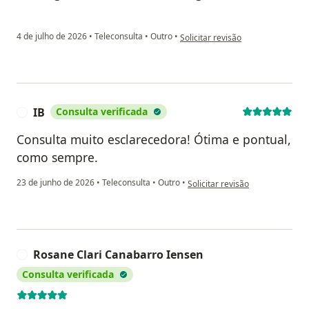
na opinião do utilizador Bibianna
4 de julho de 2026
•
Teleconsulta
•
Outro
•
Solicitar revisão
IB
Consulta verificada
I
Consulta muito esclarecedora! Ótima e pontual,
como sempre.
na opinião do utilizador IB
23 de junho de 2026
•
Teleconsulta
•
Outro
•
Solicitar revisão
Rosane Clari Canabarro Iensen
R
Consulta verificada