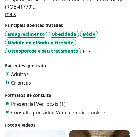
(RQE 41779)
Sobre mim
- Mestre em Ciências da Saúde - foco em diabetes
mais
- Professora da Faculdade de Medicina da
Principais doenças tratadas
Universidade Feevale
Emagrecimento
Obesidade
Bócio
- Professora de Pós Graduação de Endocrinologia
Nódulo da glândula tireóide
- Professora de cursos preparatórios para provas de
especialistas
a11y_sr_more_disea
Osteoporose e seu tratamento
+27
- Pesquisadora Clínica - foco em dislipidemias
Pacientes que trato
Atualmente atendo presencialmente em Porto Alegre
Adultos
e Santa Maria, além de realizar consultas online.
Crianças
Prezo por promover saúde, prevenir doenças e
Formatos de consulta
realizar tratamentos éticos e seguros.
Presencial
Ver locais (1)
Consulta por vídeo
Ver calendário online
Fotos e vídeos