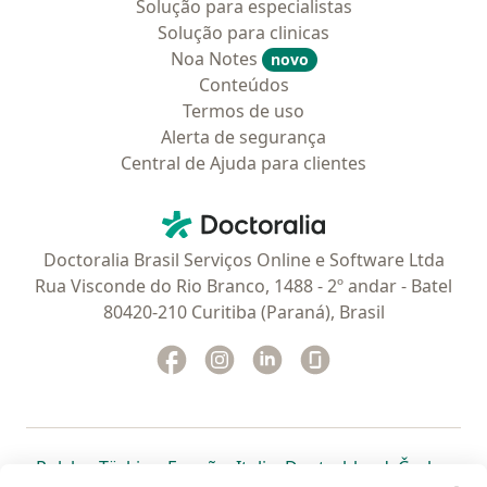
Solução para especialistas
Solução para clinicas
Noa Notes
novo
Conteúdos
Termos de uso
Alerta de segurança
Central de Ajuda para clientes
Contato
Doctoralia - Homepage
Doctoralia Brasil Serviços Online e Software Ltda
Rua Visconde do Rio Branco, 1488 - 2º andar - Batel
80420-210 Curitiba (Paraná), Brasil
Facebook
abre num novo separador
Instagram
abre num novo separador
Linkedin
abre num novo separad
Glassdoor
abre num novo se
abre num novo separador
abre num novo separador
abre num novo separador
abre num novo separado
abre num n
abre
Polska
,
Türkiye
,
España
,
Italia
,
Deutschland
,
Česko
,