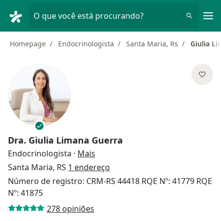
Men
O que você está procurando?
Homepage
Endocrinologista
Santa Maria, Rs
Giulia L
Dra.
Giulia Limana Guerra
sobre as especializações
Endocrinologista
·
Mais
Santa Maria, RS
1 endereço
Número de registro: CRM-RS 44418 RQE Nº: 41779 RQE
Nº: 41875
278 opiniões