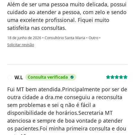
Além de ser uma pessoa muito delicada, possui
cuidado ao atender a pessoa, com zelo e sendo
uma excelente profissional. Fiquei muito
satisfeita nas consultas.
18 de junho de 2026
•
Consultório Santa Maria
•
Outro
•
na opinião do utilizador Rosane Clari Canabarro Iensen
Solicitar revisão
W.L
Consulta verificada
W
Fui MT bem atendida.Principalmente por ser de
outra cidade a dra.me conseguiu a reconsulta
sem problemas e sei q não é fácil a
disponibilidade de horários.Secretaria MT
atenciosa e sempre de boa vontade p atender
os pacientes.Foi minha primeira consulta e dou