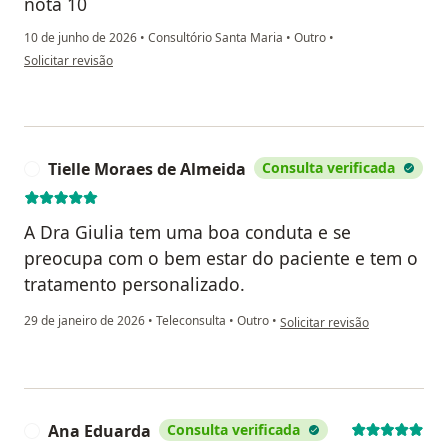
nota 10
10 de junho de 2026
•
Consultório Santa Maria
•
Outro
•
na opinião do utilizador W.L
Solicitar revisão
Tielle Moraes de Almeida
Consulta verificada
T
A Dra Giulia tem uma boa conduta e se
preocupa com o bem estar do paciente e tem o
tratamento personalizado.
na opinião do utilizador Tiell
29 de janeiro de 2026
•
Teleconsulta
•
Outro
•
Solicitar revisão
Ana Eduarda
Consulta verificada
A