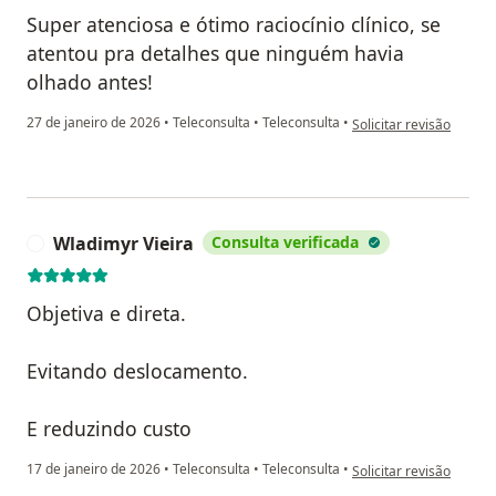
Super atenciosa e ótimo raciocínio clínico, se
atentou pra detalhes que ninguém havia
olhado antes!
na opinião do utilizado
27 de janeiro de 2026
•
Teleconsulta
•
Teleconsulta
•
Solicitar revisão
Wladimyr Vieira
Consulta verificada
W
Objetiva e direta.
Evitando deslocamento.
E reduzindo custo
na opinião do utilizado
17 de janeiro de 2026
•
Teleconsulta
•
Teleconsulta
•
Solicitar revisão