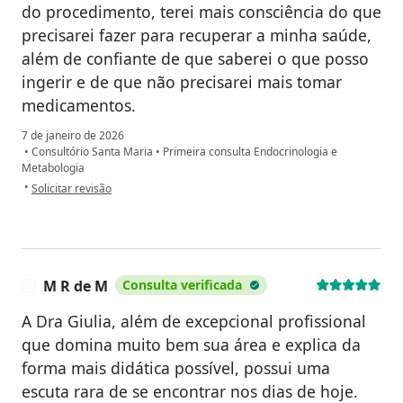
do procedimento, terei mais consciência do que
precisarei fazer para recuperar a minha saúde,
além de confiante de que saberei o que posso
ingerir e de que não precisarei mais tomar
medicamentos.
7 de janeiro de 2026
•
Consultório Santa Maria
•
Primeira consulta Endocrinologia e
Metabologia
na opinião do utilizador Tânia Maria Moreira
•
Solicitar revisão
M R de M
Consulta verificada
M
A Dra Giulia, além de excepcional profissional
que domina muito bem sua área e explica da
forma mais didática possível, possui uma
escuta rara de se encontrar nos dias de hoje.