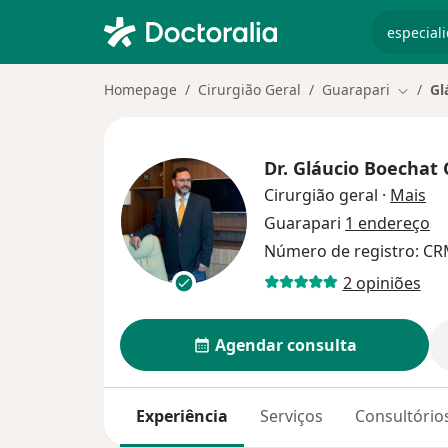
especiali
Homepage
Cirurgião Geral
Guarapari
Gl
Mudar 
Dr.
Gláucio Boechat 
so
Cirurgião geral
·
Mais
Guarapari
1 endereço
Número de registro: CRM
2 opiniões
Agendar consulta
Experiência
Serviços
Consultório