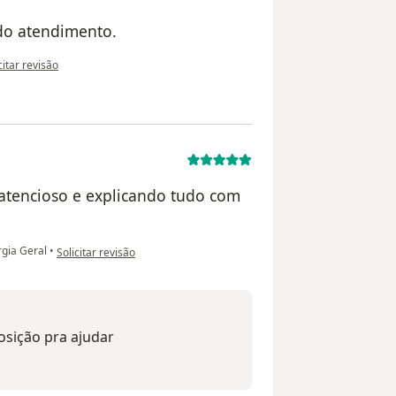
 do atendimento.
pinião do utilizador Mario Sérgio Machado marques
citar revisão
 atencioso e explicando tudo com
na opinião do utilizador M.J.S.
rgia Geral
•
Solicitar revisão
osição pra ajudar