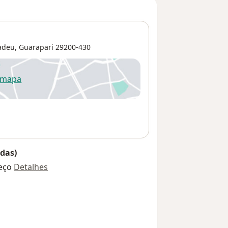
adeu
,
Guarapari
29200-430
 mapa
re num novo separador
das)
eço
Detalhes