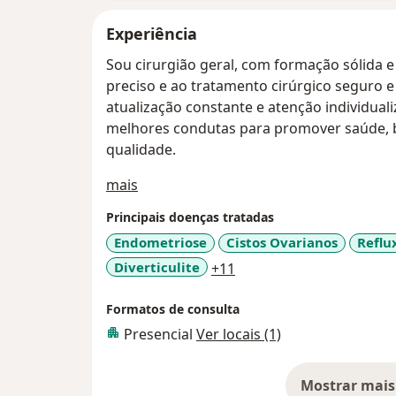
Experiência
Sou cirurgião geral, com formação sólida e
preciso e ao tratamento cirúrgico seguro e
atualização constante e atenção individua
melhores condutas para promover saúde, 
qualidade.
Sobre mim
mais
Principais doenças tratadas
Endometriose
Cistos Ovarianos
Reflu
a11y_sr_more_diseases
Diverticulite
+11
Formatos de consulta
Presencial
Ver locais (1)
Mostrar mais
so