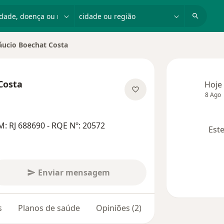
dade, doença ou nome
cidade ou região
áucio Boechat Costa
de cidade
Costa
Hoje
8 Ago
bre as especializações
: RJ 688690 - RQE Nº: 20572
Este
Enviar mensagem
s
Planos de saúde
Opiniões (2)