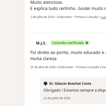
Muito atencioso.
E explica tudo certinho. Gostei muito
na o
2 de julho de 2026
•
Endocenter
•
Primeira consulta
•
Soli
M.J.S.
Consulta verificada
M
Foi direto ao ponto, muito educado e
muita clareza
23 de abril de 2026
•
Endocenter
•
Primeira consulta Ciru
Dr. Gláucio Boechat Costa
Obrigado ! Estamos sempre a disp
22 de junho de 2026