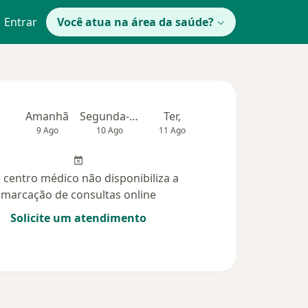
Entrar
Você atua na área da saúde?
Amanhã
Segunda-feira
Ter,
Qua
Qui,
9 Ago
10 Ago
11 Ago
12 Ago
13 Ag
 centro médico não disponibiliza a
marcação de consultas online
Solicite um atendimento