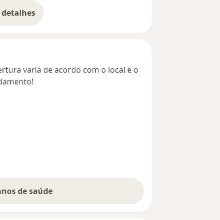
 detalhes
bre o endereço
rtura varia de acordo com o local e o
ndamento!
lanos de saúde