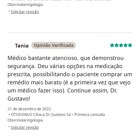
Otorrinolaringologia
na opinião do utilizador Tarciana
•
Solicitar revisão
Tania
Opinião Verificada
T
Médico bastante atencioso, que demonstrou
segurança. Deu várias opções na medicação
prescrita, possibilitando o paciente comprar um
remédio mais barato (é a primeira vez que vejo
um médico fazer isso). Continue assim, Dr.
Gustavo!
21 de dezembro de 2022
•
OTOSSINUS Clínica Dr. Gustavo Sá
•
Primeira consulta
Otorrinolaringologia
na opinião do utilizador Tania
•
Solicitar revisão