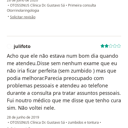
28 de julho de 2020
•
OTOSSINUS Clínica Dr. Gustavo Sá
•
Primeira consulta
Otorrinolaringologia
na opinião do utilizador Claea
•
Solicitar revisão
julifoto
J
Acho que ele não estava num bom dia quando
me atendeu.Disse sem nenhum exame que eu
não iria ficar perfeita (sem zumbido ) mas que
podia melhorar.Parecia preocupado com
problemas pessoais e atendeu ao telefone
durante a consulta pra tratar assuntos pessoais.
Fui noutro médico que me disse que tenho cura
sim. Não voltei nele.
28 de junho de 2019
•
OTOSSINUS Clínica Dr. Gustavo Sá
•
zumbidos e tontura
•
na opinião do utilizador julifoto