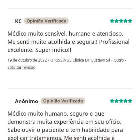
KC
Opinião Verificada
K
Médico muito sensível, humano e atencioso.
Me senti muito acolhida e segura!! Profissional
excelente. Super indico!!
19 de outubro de 2022
•
OTOSSINUS Clínica Dr. Gustavo Sá
•
Outro
•
na opinião do utilizador KC
Solicitar revisão
Anônimo
Opinião Verificada
A
Médico muito humano, seguro e que
demonstra muita experiência em seu ofício.
Sabe ouvir o paciente e tem habilidade para
explicar tratamentos. Me senti acolhida e