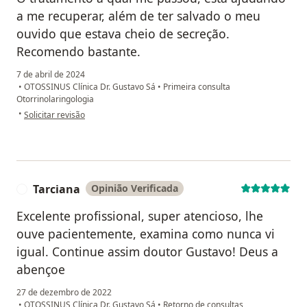
a me recuperar, além de ter salvado o meu
ouvido que estava cheio de secreção.
Recomendo bastante.
7 de abril de 2024
•
OTOSSINUS Clínica Dr. Gustavo Sá
•
Primeira consulta
Otorrinolaringologia
na opinião do utilizador Malu
•
Solicitar revisão
Tarciana
Opinião Verificada
T
Excelente profissional, super atencioso, lhe
ouve pacientemente, examina como nunca vi
igual. Continue assim doutor Gustavo! Deus a
abençoe
27 de dezembro de 2022
•
OTOSSINUS Clínica Dr. Gustavo Sá
•
Retorno de consultas