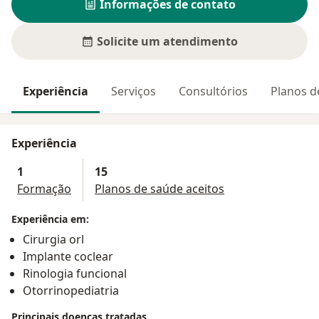
Informações de contato
Solicite um atendimento
Experiência
Serviços
Consultórios
Planos d
Experiência
1
15
Formação
Planos de saúde aceitos
Experiência em:
Cirurgia orl
Implante coclear
Rinologia funcional
Otorrinopediatria
Principais doenças tratadas