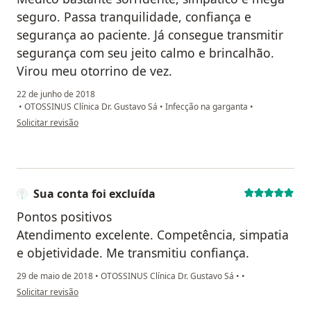
seguro. Passa tranquilidade, confiança e
segurança ao paciente. Já consegue transmitir
segurança com seu jeito calmo e brincalhão.
Virou meu otorrino de vez.
22 de junho de 2018
•
OTOSSINUS Clínica Dr. Gustavo Sá
•
Infecção na garganta
•
na opinião do utilizador paciente
Solicitar revisão
Sua conta foi excluída
Pontos positivos
Atendimento excelente. Competência, simpatia
e objetividade. Me transmitiu confiança.
29 de maio de 2018
•
OTOSSINUS Clínica Dr. Gustavo Sá
•
•
na opinião do utilizador Sua conta foi excluída
Solicitar revisão