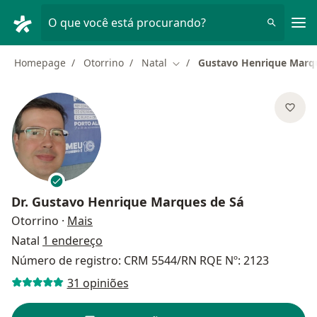
Men
O que você está procurando?
Homepage
Otorrino
Natal
Gustavo Henrique Marq
Mudar de cidade
Dr.
Gustavo Henrique Marques de Sá
sobre as especializações
Otorrino
·
Mais
Natal
1 endereço
Número de registro: CRM 5544/RN RQE Nº: 2123
31 opiniões