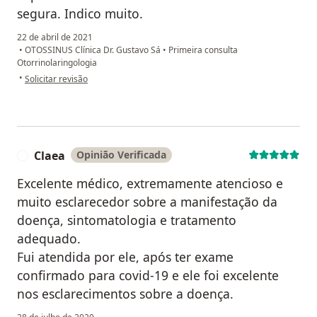
segura. Indico muito.
22 de abril de 2021
•
OTOSSINUS Clínica Dr. Gustavo Sá
•
Primeira consulta
Otorrinolaringologia
na opinião do utilizador Anônimo
•
Solicitar revisão
Claea
Opinião Verificada
C
Excelente médico, extremamente atencioso e
muito esclarecedor sobre a manifestação da
doença, sintomatologia e tratamento
adequado.
Fui atendida por ele, após ter exame
confirmado para covid-19 e ele foi excelente
nos esclarecimentos sobre a doença.