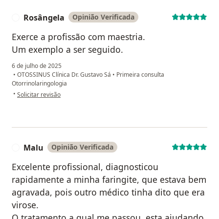
Rosângela
Opinião Verificada
R
Exerce a profissão com maestria.
Um exemplo a ser seguido.
6 de julho de 2025
•
OTOSSINUS Clínica Dr. Gustavo Sá
•
Primeira consulta
Otorrinolaringologia
na opinião do utilizador Rosângela
•
Solicitar revisão
Malu
Opinião Verificada
M
Excelente profissional, diagnosticou
rapidamente a minha faringite, que estava bem
agravada, pois outro médico tinha dito que era
virose.
O tratamento a qual me passou, esta ajudando