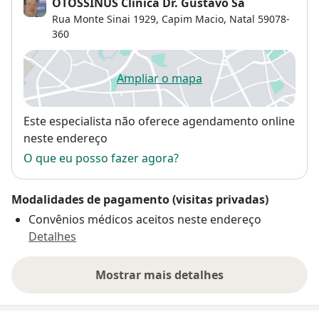
OTOSSINUS Clínica Dr. Gustavo Sá
Rua Monte Sinai 1929,
Capim Macio
,
Natal
59078-
360
Ampliar o mapa
abre num novo separador
Disponibilidade
Este especialista não oferece agendamento online
neste endereço
O que eu posso fazer agora?
Modalidades de pagamento (visitas privadas)
Convênios médicos aceitos neste endereço
Detalhes
Mostrar mais detalhes
sobre o endereço