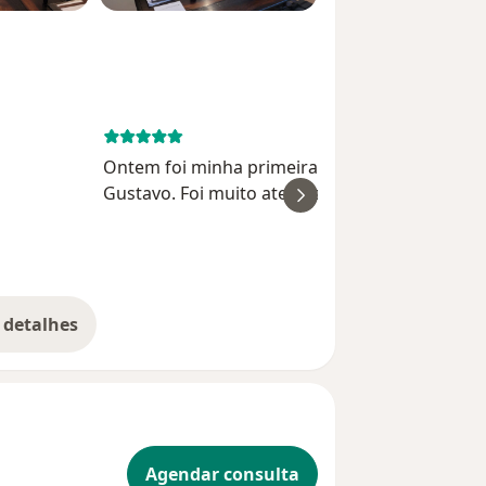
March 8, 
Ontem foi minha primeira consulta com o dr.
Gustavo. Foi muito atencioso, ouviu todo o m
histórico e me passou uma bateria de exames.
importou com cada detalhe do que estava me
Raquel Silv
incomodando. Com c...
 detalhes
bre a experiência
Agendar consulta