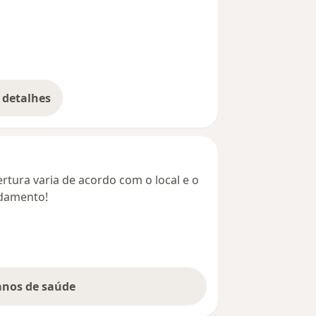
 detalhes
bre o endereço
rtura varia de acordo com o local e o
ndamento!
lanos de saúde