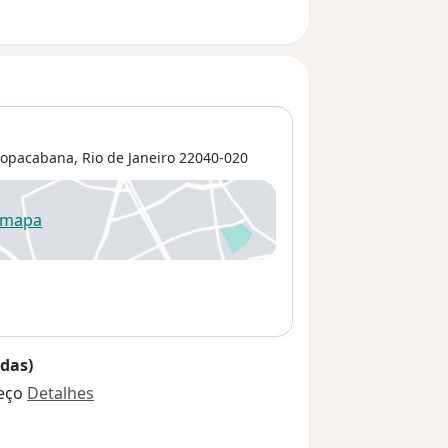
opacabana
,
Rio de Janeiro
22040-020
 mapa
re num novo separador
das)
eço
Detalhes