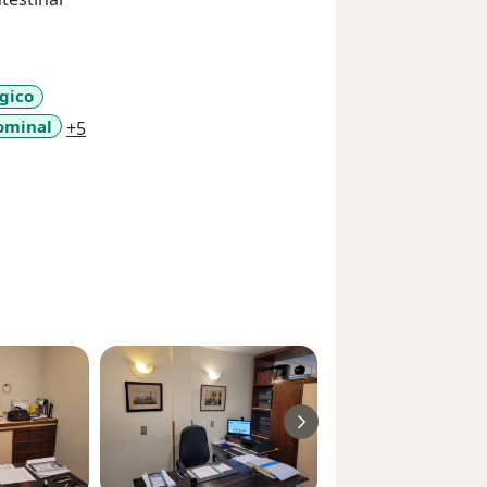
gico
a11y_sr_more_diseases
ominal
+5