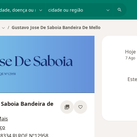
dade, doença ou nome
cidade ou região
Gustavo Jose De Saboia Bandeira De Mello
Mudar de cidade
Hoje
7 Ago
Este
 Saboia Bandeira de
sobre as especializações
ais
ço
78334 RJ RQE Nº12958