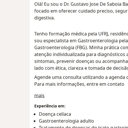
Olá! Eu sou o Dr. Gustavo Jose De Saboia B
focado em oferecer cuidado preciso, segu
digestiva.
Tenho formação médica pela UFRJ, residênci
sou especialista em Gastroenterologia pela F
Gastroenterologia (FBG). Minha prática co
atenção individualizada para diagnósticos a
sintomas, prevenir doenças ou acompanhar 
lado com ética, clareza e tomada de decisã
Agende uma consulta utilizando a agenda di
Para mais informações, entre em contato
Sobre mim
mais
Experiência em:
Doença celíaca
Gastroenterologia adulto
Tratamento de doenças do trato gastroin