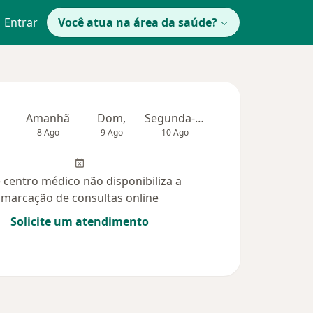
Entrar
Você atua na área da saúde?
Amanhã
Dom,
Segunda-feira
Ter,
Qua
8 Ago
9 Ago
10 Ago
11 Ago
12 Ag
 centro médico não disponibiliza a
marcação de consultas online
Solicite um atendimento