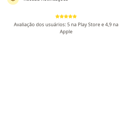
CRM:SP 194077
- RQE Nº: 127159
Pacientes fiéis
Avaliação dos usuários: 5 na Play Store e 4,9 na
Rua José Versolato, 111 - sala 2009, São Bernardo do Campo
•
Mapa
Apple
Centro de Oncologia Ceon +
Aceita Bradesco Saúde
Consulta Hematologia e Hemoterapia
Esse especialista não oferece agendamento online para esse endereço.
Solicite um atendimento