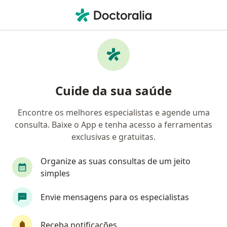
Men
Hematologista • São Bernardo do Campo, São Paulo SP
Filtros
Convênio:
Bradesco Saúde
Hematologistas Bradesco Saúde em São
Cuide da sua saúde
Bernardo do Campo
Encontre os melhores especialistas e agende uma
consulta. Baixe o App e tenha acesso a ferramentas
exclusivas e gratuitas.
Organize as suas consultas de um jeito
simples
Dra. Mariana Cansian Gomes .
Envie mensagens para os especialistas
·
Mais
Hematologista
34 opiniões
Receba notificações