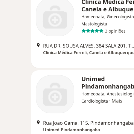
Clinica Médica Fer
Canela e Albuqu
Homeopata, Ginecologista
Mastologista
3 opiniões
RUA DR. SOUSA ALVES, 384 SALA 201, Tau
Clinica Médica Ferreli, Canela e Albuquerqu
Unimed
Pindamonhanga
Homeopata, Anestesiologi
·
Mais
Cardiologista
Rua Joao Gama, 115, Pindamonhangaba
Unimed Pindamonhangaba