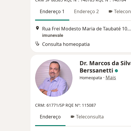
Endereço 1
Endereço 2
Telecon
Rua Frei Modesto Maria de Taubaté 104 W 12 98287-6060, Taubaté
imunevale
Consulta homeopatia
Dr. Marcos da Sil
Berssanetti
·
Mais
Homeopata
CRM: 61771/SP
RQE Nº: 115087
Endereço
Teleconsulta