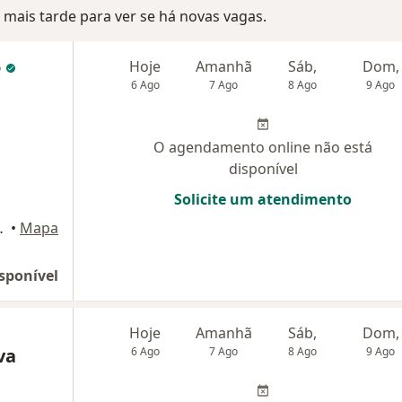
mais tarde para ver se há novas vagas.
o
Hoje
Amanhã
Sáb,
Dom,
6 Ago
7 Ago
8 Ago
9 Ago
O agendamento online não está
disponível
Solicite um atendimento
ATÉ , Taubaté
•
Mapa
sponível
Hoje
Amanhã
Sáb,
Dom,
va
6 Ago
7 Ago
8 Ago
9 Ago