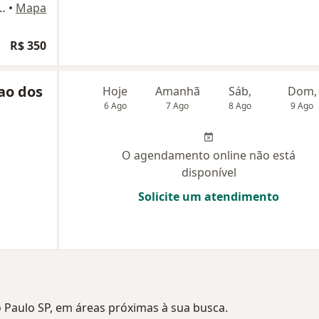
Ferreira da Motta 79, Taubaté
•
Mapa
R$ 350
ao dos
Hoje
Amanhã
Sáb,
Dom,
6 Ago
7 Ago
8 Ago
9 Ago
O agendamento online não está
disponível
Solicite um atendimento
o Paulo SP, em áreas próximas à sua busca.