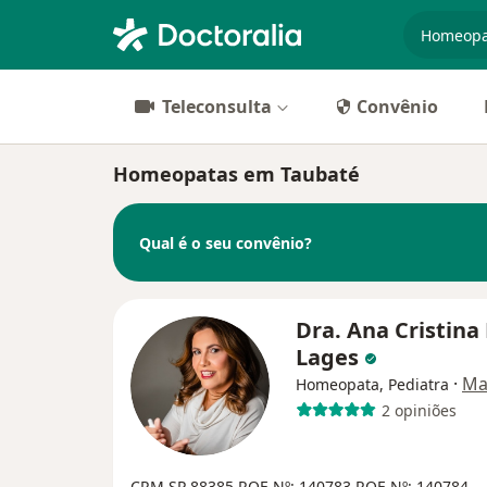
especiali
Teleconsulta
Convênio
Homeopatas em Taubaté
Qual é o seu convênio?
Dra. Ana Cristina 
Lages
·
Ma
Homeopata, Pediatra
2 opiniões
CRM SP 88385
RQE Nº: 140783
RQE Nº: 140784