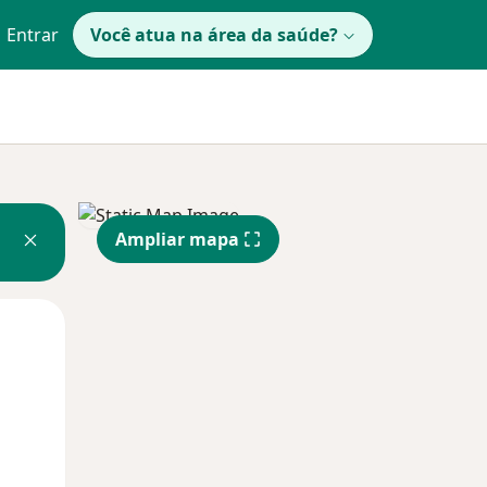
Entrar
Você atua na área da saúde?
Ampliar mapa
Segunda-feira
Ter,
Qua
10 Ago
11 Ago
12 Ago