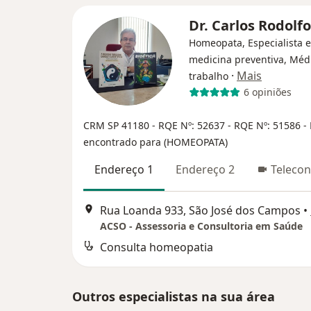
Dr. Carlos Rodolf
Homeopata, Especialista 
medicina preventiva, Méd
·
Mais
trabalho
6 opiniões
CRM SP 41180
- RQE Nº: 52637
- RQE Nº: 51586
-
encontrado para (HOMEOPATA)
Endereço 1
Endereço 2
Telecon
Rua Loanda 933, São José dos Campos
•
ACSO - Assessoria e Consultoria em Saúde
Consulta homeopatia
Outros especialistas na sua área