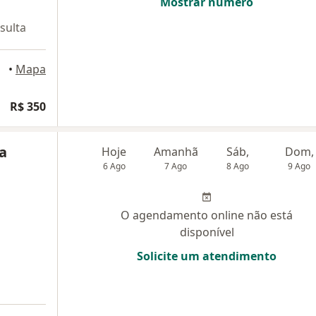
Mostrar número
sulta
•
Mapa
R$ 350
va
Hoje
Amanhã
Sáb,
Dom,
6 Ago
7 Ago
8 Ago
9 Ago
O agendamento online não está
disponível
Solicite um atendimento