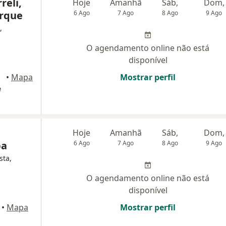
reli,
Hoje
Amanhã
Sáb,
Dom,
erque
6 Ago
7 Ago
8 Ago
9 Ago
,
O agendamento online não está
disponível
baté
•
Mapa
Mostrar perfil
e
Hoje
Amanhã
Sáb,
Dom,
ba
6 Ago
7 Ago
8 Ago
9 Ago
sta,
O agendamento online não está
disponível
•
Mapa
Mostrar perfil