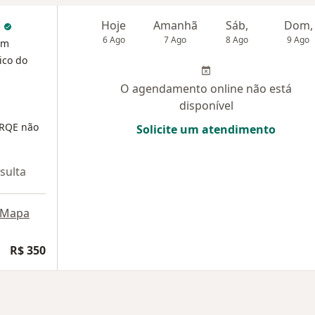
o
Hoje
Amanhã
Sáb,
Dom,
6 Ago
7 Ago
8 Ago
9 Ago
em
ico do
O agendamento online não está
disponível
 RQE não
Solicite um atendimento
sulta
Mapa
R$ 350