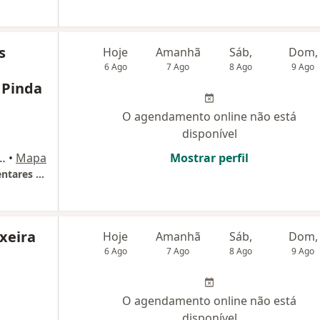
s
Hoje
Amanhã
Sáb,
Dom,
6 Ago
7 Ago
8 Ago
9 Ago
 Pinda
O agendamento online não está
disponível
as Boas, 44, Pindamonhangaba
•
Mapa
Mostrar perfil
Centro de Praticas Integrativas E Complementares Pinda
ixeira
Hoje
Amanhã
Sáb,
Dom,
6 Ago
7 Ago
8 Ago
9 Ago
O agendamento online não está
disponível