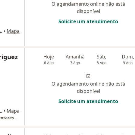
O agendamento online não está
disponível
Solicite um atendimento
embro, 474 - 4 Andar, Taubaté
•
Mapa
riguez
Hoje
Amanhã
Sáb,
Dom,
6 Ago
7 Ago
8 Ago
9 Ago
O agendamento online não está
disponível
Solicite um atendimento
as Boas, 44, Pindamonhangaba
•
Mapa
Centro de Praticas Integrativas E Complementares Pinda