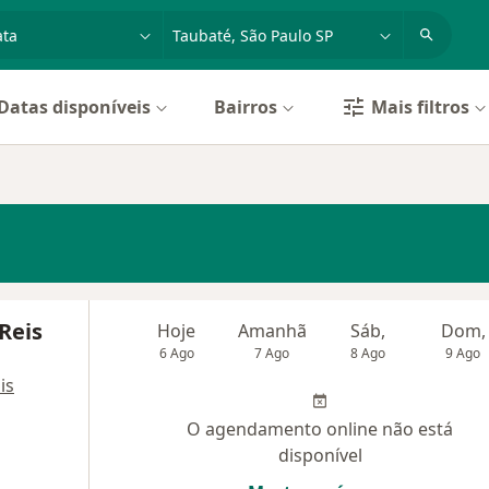
dade, doença ou nome
cidade ou região
Datas disponíveis
Bairros
Mais filtros
Reis
Hoje
Amanhã
Sáb,
Dom,
6 Ago
7 Ago
8 Ago
9 Ago
is
O agendamento online não está
disponível