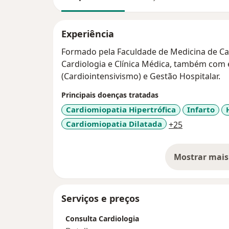
Experiência
Formado pela Faculdade de Medicina de C
Cardiologia e Clínica Médica, também com experiência em Terapia Intensiva
(Cardiointensivismo) e Gestão Hospitalar.
Principais doenças tratadas
Cardiomiopatia Hipertrófica
Infarto
a11y_sr_mo
Cardiomiopatia Dilatada
+25
Mostrar mais
so
Serviços e preços
Consulta Cardiologia