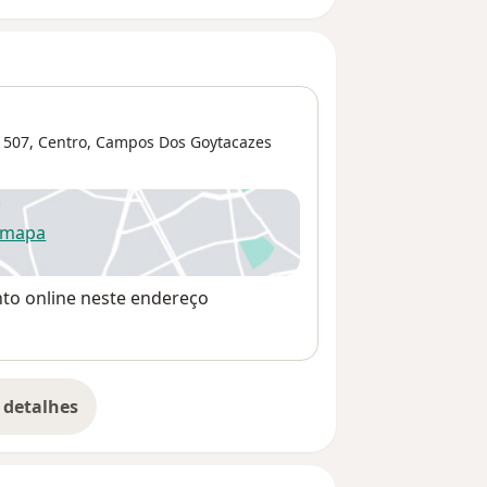
 507,
Centro
,
Campos Dos Goytacazes
 mapa
re num novo separador
nto online neste endereço
 detalhes
bre o endereço