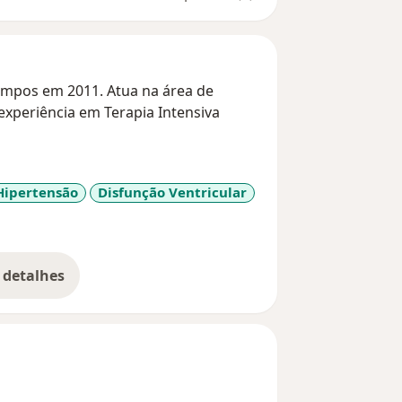
ampos em 2011. Atua na área de
Hipertensão
Disfunção Ventricular
re_diseases
 detalhes
bre a experiência