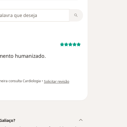
m opiniões
imento humanizado.
na opinião do utilizador Beth Fuly
eira consulta Cardiologia
•
Solicitar revisão
Galiaço?