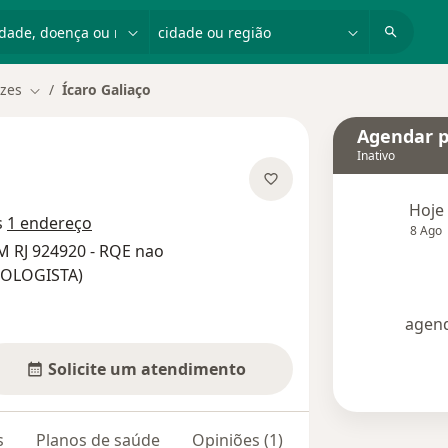
dade, doença ou nome
cidade ou região
zes
Ícaro Galiaço
Mudar de cidade
Agendar p
Inativo
e as especializações
Hoje
s
1 endereço
8 Ago
M RJ 924920 - RQE nao
IOLOGISTA)
agend
Solicite um atendimento
s
Planos de saúde
Opiniões (1)