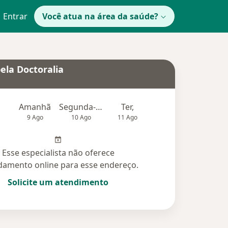
Entrar
Você atua na área da saúde?
ela Doctoralia
Amanhã
Segunda-feira
Ter,
Qua
Qui,
9 Ago
10 Ago
11 Ago
12 Ago
13 Ag
Esse especialista não oferece
amento online para esse endereço.
Solicite um atendimento