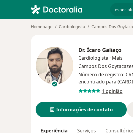
especiali
Homepage
Cardiologista
Campos Dos Goytaca
Dr.
Ícaro Galiaço
sobr
Cardiologista
·
Mais
Campos Dos Goytacaze
Número de registro: CR
encontrado para (CARD
1 opinião
Informações de contato
Experiência
Serviços
Consultório