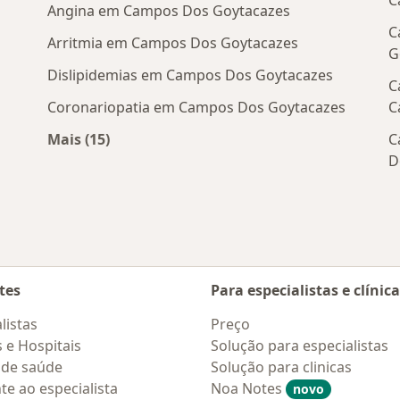
C
Angina em Campos Dos Goytacazes
C
Arritmia em Campos Dos Goytacazes
G
Dislipidemias em Campos Dos Goytacazes
C
Coronariopatia em Campos Dos Goytacazes
C
Mais (15)
C
Mais na categoria: Doenças mais tratadas
D
tes
Para especialistas e clínic
listas
Preço
s e Hospitais
Solução para especialistas
 de saúde
Solução para clinicas
te ao especialista
Noa Notes
novo