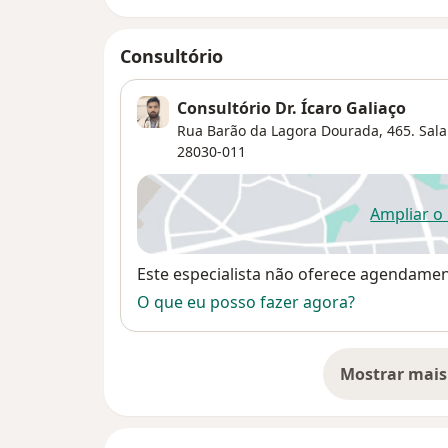
Consultório
Consultório Dr. Ícaro Galiaço
Rua Barão da Lagora Dourada, 465. Sala
28030-011
Ampliar o
ab
Disponibilidade
Este especialista não oferece agendame
O que eu posso fazer agora?
Mostrar mais
so