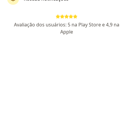
Dra. Marli Sasaki
·
Mais
Infectologista
Avaliação dos usuários: 5 na Play Store e 4,9 na
395 opiniões
Apple
CRM SP 101519 - RQE 60877
Especialista em Doenças Infecciosas (RQE 60877)
Residência Médica em Infectologia
Pacientes fiéis (ótimas avaliações)
Av. República do Líbano 1673, São Paulo
•
Mapa
DRA MARLI SASAKI (MÉDICA INFECTOLOGISTA) E CLINICA GERAL CRM 1011519 E RQE 60877 (UNIDADE JDIM PAULISTA)
Consulta Infectologia
a partir de r$ 780
Esse especialista não oferece agendamento online para esse endereço.
Solicite um atendimento