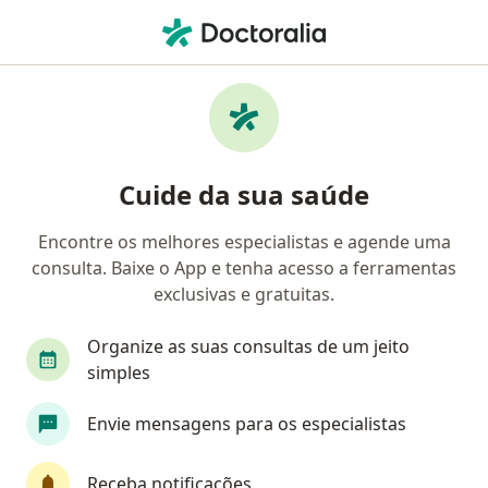
Men
Infectologista • Moema, São Paulo, Brasil
Filtros
• 1
Convênio
Mapa
Infectologistas em Moema, São Paulo
Cuide da sua saúde
Encontre os melhores especialistas e agende uma
Qual é o seu convênio?
consulta. Baixe o App e tenha acesso a ferramentas
Unimed
Bradesco Saúde
Sul América Saú
exclusivas e gratuitas.
Organize as suas consultas de um jeito
simples
Envie mensagens para os especialistas
Receba notificações