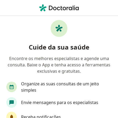
Men
Intensivista • Itapecerica Da Serra, São Paulo SP
Filtros
Convênio
Mapa
Intensivistas em Itapecerica Da Serra
Cuide da sua saúde
Encontre os melhores especialistas e agende uma
Qual é o seu convênio?
consulta. Baixe o App e tenha acesso a ferramentas
exclusivas e gratuitas.
Organize as suas consultas de um jeito
simples
Envie mensagens para os especialistas
Dr. Cesar Buchalla Ferreira
Receba notificações