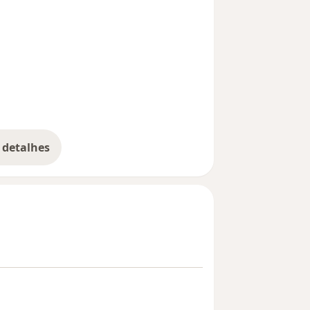
 detalhes
bre a experiência