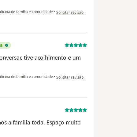
na opinião do utilizador Fernanda
icina de família e comunidade
•
Solicitar revisão
da
onversar, tive acolhimento e um
na opinião do utilizador Luena carla Aleixo
icina de família e comunidade
•
Solicitar revisão
os a família toda. Espaço muito