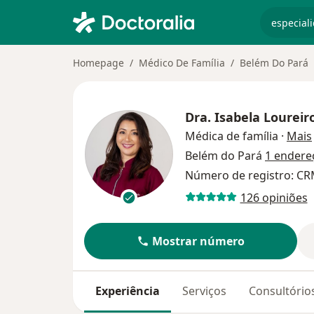
especiali
Homepage
Médico De Família
Belém Do Pará
Dra.
Isabela Loureir
Médica de família
·
Mais
Belém do Pará
1 endere
Número de registro: CRM
126 opiniões
Mostrar número
Experiência
Serviços
Consultório