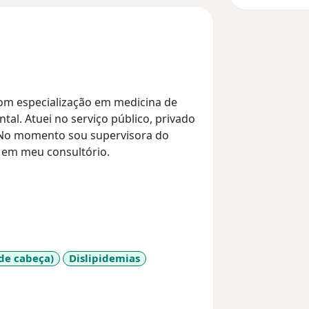
om especialização em medicina de
tal. Atuei no serviço público, privado
 No momento sou supervisora do
 em meu consultório.
 de cabeça)
Dislipidemias
es