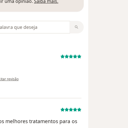
Saber mais sobre pareceres
ir uma opinião.
Saiba mais.
m opiniões
pinião do utilizador Luci
citar revisão
os melhores tratamentos para os