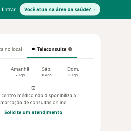
Entrar
Você atua na área da saúde?
a no local
Teleconsulta
 no local
Teleconsulta
Amanhã
Sáb,
Dom,
Segunda-feira
Ter,
7 Ago
8 Ago
9 Ago
10 Ago
11 Ag
 centro médico não disponibiliza a
marcação de consultas online
Solicite um atendimento