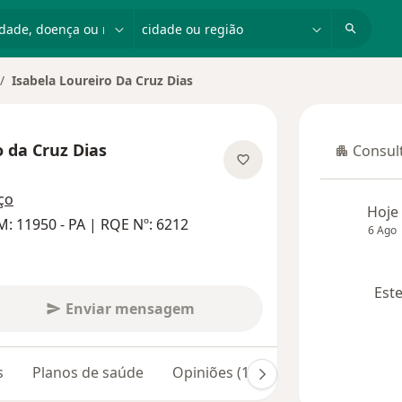
dade, doença ou nome
cidade ou região
Isabela Loureiro Da Cruz Dias
o da Cruz Dias
Consult
Consulta
sobre as especializações
ço
Hoje
: 11950 - PA | RQE Nº: 6212
6 Ago
Este
Enviar mensagem
s
Planos de saúde
Opiniões (126)