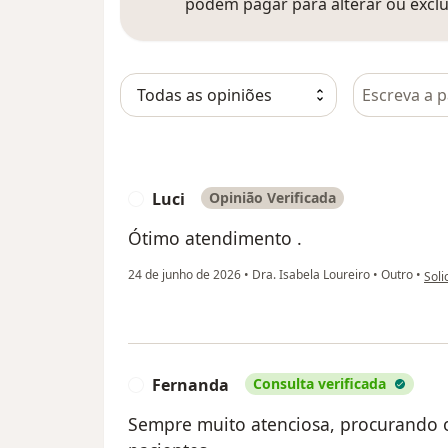
podem pagar para alterar ou exclu
Pesquisar e
Luci
Opinião Verificada
L
Ótimo atendimento .
na o
24 de junho de 2026
•
Dra. Isabela Loureiro
•
Outro
•
Soli
Fernanda
Consulta verificada
F
Sempre muito atenciosa, procurando 