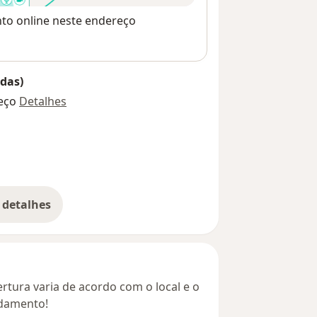
nto online neste endereço
das)
eço
Detalhes
 detalhes
bre o endereço
rtura varia de acordo com o local e o
ndamento!