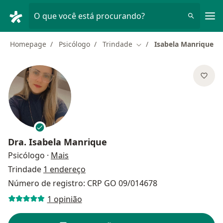
Men
O que você está procurando?
Homepage
Psicólogo
Trindade
Isabela Manrique
Mudar de cidade
Dra.
Isabela Manrique
sobre as especializações
Psicólogo
·
Mais
Trindade
1 endereço
Número de registro: CRP GO 09/014678
1 opinião