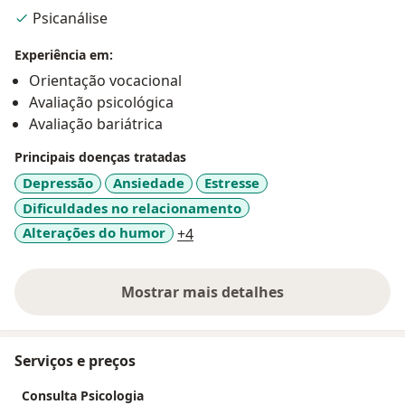
norteadora a psicanalise, realizo atendimentos clínicos
Psicanálise
com crianças, adolescentes e adultos, nas
modalidades presenciais e online. Estou a disposição.
Experiência em:
Orientação vocacional
Avaliação psicológica
Avaliação bariátrica
Principais doenças tratadas
Depressão
Ansiedade
Estresse
Dificuldades no relacionamento
a11y_sr_more_diseases
Alterações do humor
+4
Mostrar mais detalhes
sobre a experiência
Serviços e preços
Consulta Psicologia