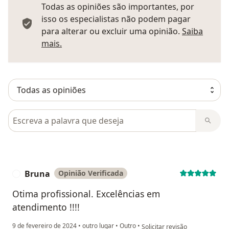
Todas as opiniões são importantes, por
isso os especialistas não podem pagar
para alterar ou excluir uma opinião.
Saiba
Saber mais sobre pareceres
mais.
Pesquisar em opiniões
Bruna
Opinião Verificada
B
Otima profissional. Excelências em
atendimento !!!!
na opinião do utilizador Bruna
9 de fevereiro de 2024
•
outro lugar
•
Outro
•
Solicitar revisão