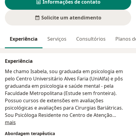
Informações de contato
Solicite um atendimento
Experiência
Serviços
Consultórios
Planos d
Experiência
Me chamo Isabela, sou graduada em psicologia em
pelo Centro Universitário Alves Faria (UniAlfa) e pôs
graduanda em psicologia e saúde mental - pela
Faculdade Metropolitana (Estude sem fronteira).
Possuo cursos de extensões em avaliações
psicológicas e avaliações para Cirurgias Bariátricas.
Sou Psicóloga Residente no Centro de Atenção
Sobre mim
Psicossocial Álcool e Drogas (CAPS AD) Renascer -
mais
Trindade, a dois anos. Tendo como abordagem
Abordagem terapêutica