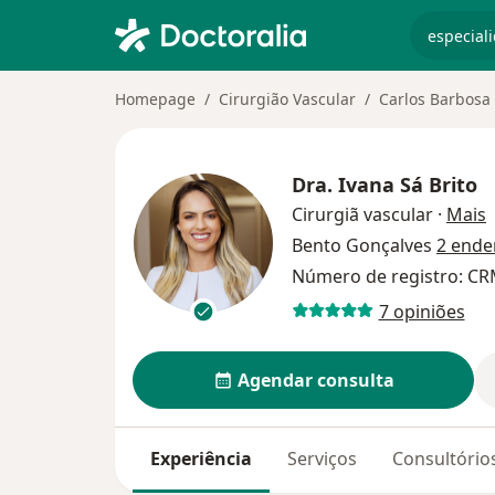
especiali
Homepage
Cirurgião Vascular
Carlos Barbosa
Dra.
Ivana Sá Brito
s
Cirurgiã vascular
·
Mais
Bento Gonçalves
2 ende
Número de registro: CR
7 opiniões
Agendar consulta
Experiência
Serviços
Consultório