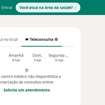
Entrar
Você atua na área da saúde?
a no local
Teleconsulta
 no local
Teleconsulta
Amanhã
Dom,
Segunda-feira
Ter,
Qua
8 Ago
9 Ago
10 Ago
11 Ago
12 Ag
 centro médico não disponibiliza a
marcação de consultas online
Solicite um atendimento
das (1)