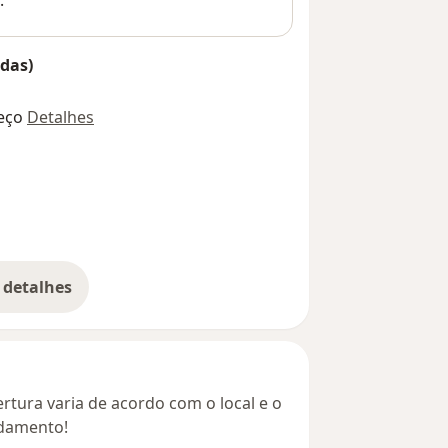
.
das)
eço
Detalhes
 detalhes
bre o endereço
rtura varia de acordo com o local e o
ndamento!