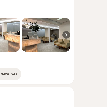
 detalhes
bre a experiência