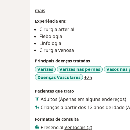
Sobre mim
mais
Experiência em:
Cirurgia arterial
Flebologia
Linfologia
Cirurgia venosa
Principais doenças tratadas
Varizes
Varizes nas pernas
Vasos nas 
a11y_sr_more_di
Doenças Vasculares
+26
Pacientes que trato
Adultos (Apenas em alguns endereços)
Crianças a partir dos 12 anos de idade 
Formatos de consulta
Presencial
Ver locais (2)