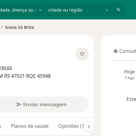
dade, doença ou nome
cidade ou região
Ivana Sá Brito
Consult
Consulta
obre as especializações
reços
Hoje
M RS 47021 RQE 45948
7 Ago
Este
Enviar mensagem
s
Planos de saúde
Opiniões (7)
Dúvidas respondi