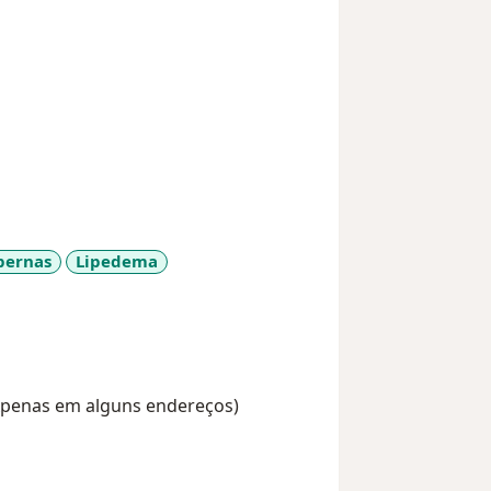
pernas
Lipedema
seases
(Apenas em alguns endereços)