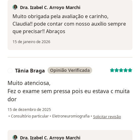
Dra. Izabel C. Arroyo Marchi
Muito obrigada pela avaliação e carinho,
Claudia!! pode contar com nosso auxílio sempre
que precisar!! Abraços
15 de janeiro de 2026
Tânia Braga
Opinião Verificada
T
Muito atenciosa,
Fez o exame sem pressa pois eu estava c muita
dor
15 de dezembro de 2025
na opinião do utilizador Tâ
•
Consultório particular
•
Eletroneuromiografia
•
Solicitar revisão
Dra. Izabel C. Arroyo Marchi