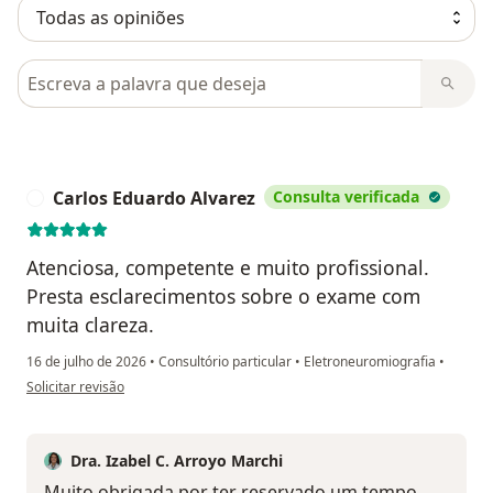
Pesquisar em opiniões
Carlos Eduardo Alvarez
Consulta verificada
C
Atenciosa, competente e muito profissional.
Presta esclarecimentos sobre o exame com
muita clareza.
16 de julho de 2026
•
Consultório particular
•
Eletroneuromiografia
•
na opinião do utilizador Carlos Eduardo Alvarez
Solicitar revisão
Dra. Izabel C. Arroyo Marchi
Muito obrigada por ter reservado um tempo