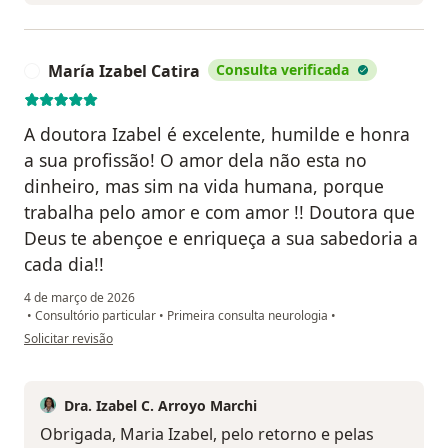
María Izabel Catira
Consulta verificada
M
A doutora Izabel é excelente, humilde e honra
a sua profissão! O amor dela não esta no
dinheiro, mas sim na vida humana, porque
trabalha pelo amor e com amor !! Doutora que
Deus te abençoe e enriqueça a sua sabedoria a
cada dia!!
4 de março de 2026
•
Consultório particular
•
Primeira consulta neurologia
•
na opinião do utilizador María Izabel Catira
Solicitar revisão
Dra. Izabel C. Arroyo Marchi
Obrigada, Maria Izabel, pelo retorno e pelas