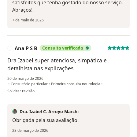
satisfeitos que tenha gostado do nosso serviço.
Abraços!!
7 de maio de 2026
Ana P S B
Consulta verificada
A
Dra Izabel super atenciosa, simpática e
detalhista nas explicações.
20 de março de 2026
•
Consultório particular
•
Primeira consulta neurologia
•
na opinião do utilizador Ana P S B
Solicitar revisão
Dra. Izabel C. Arroyo Marchi
Obrigada pela sua avaliação.
23 de março de 2026