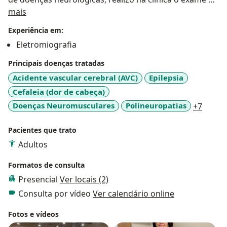
Sobre mim
Eletroneuromiografia, que avalia os nervos periféricos
mais
e músculos, com o intuito de determinar se há
Experiência em:
comprometimento e o grau de comprometimento
Eletromiografia
dessas estruturas, auxiliando no diagnóstico de
doenças.
Principais doenças tratadas
Também realizo aplicação de Toxina Botulínica para
Acidente vascular cerebral (AVC)
Epilepsia
diversas condições neurológicas.
Cefaleia (dor de cabeça)
Acredito que o conhecimento, o humanismo e o
a11y_
Doenças Neuromusculares
Polineuropatias
+7
compromisso com o paciente são fundamentais e a
base para um tratamento de sucesso.
Pacientes que trato
Adultos
Formatos de consulta
Presencial
Ver locais (2)
Consulta por vídeo
Ver calendário online
Fotos e vídeos