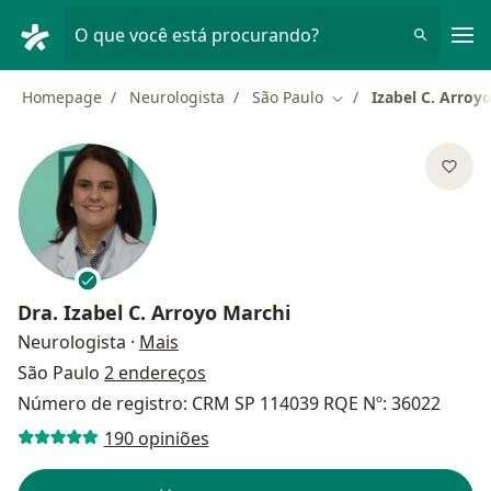
Men
O que você está procurando?
Homepage
Neurologista
São Paulo
Izabel C. Arroy
Mudar de cidade
Dra.
Izabel C. Arroyo Marchi
sobre as especializações
Neurologista
·
Mais
São Paulo
2 endereços
Número de registro: CRM SP 114039 RQE Nº: 36022
190 opiniões