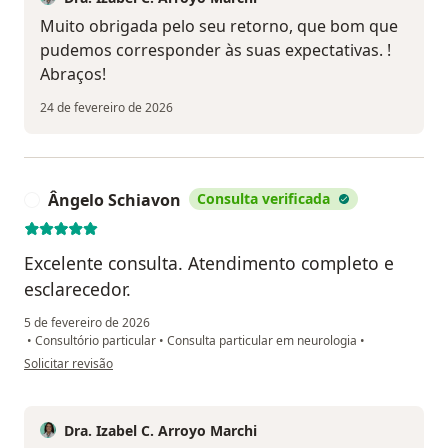
Muito obrigada pelo seu retorno, que bom que
pudemos corresponder às suas expectativas. !
Abraços!
24 de fevereiro de 2026
Ângelo Schiavon
Consulta verificada
Â
Excelente consulta. Atendimento completo e
esclarecedor.
5 de fevereiro de 2026
•
Consultório particular
•
Consulta particular em neurologia
•
na opinião do utilizador Ângelo Schiavon
Solicitar revisão
Dra. Izabel C. Arroyo Marchi