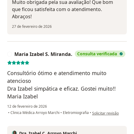
Muito obrigada pela sua avaliação! Que bom
que ficou satisfeita com o atendimento.
Abraços!
27 de fevereiro de 2026
Maria Izabel S. Miranda.
Consulta verificada
M
Consultório ótimo e atendimento muito
atencioso
Dra Izabel simpática e eficaz. Gostei muito!!
Maria Izabel
12 de fevereiro de 2026
na opinião do utilizador 
•
Clinica Médica Arroyo Marchi
•
Eletromiografia
•
Solicitar revisão
Dra. Izabel C. Arroyo Marchi