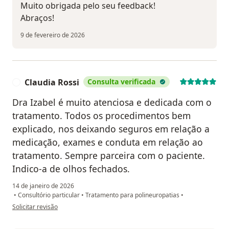
Muito obrigada pelo seu feedback!
Abraços!
9 de fevereiro de 2026
Claudia Rossi
Consulta verificada
C
Dra Izabel é muito atenciosa e dedicada com o
tratamento. Todos os procedimentos bem
explicado, nos deixando seguros em relação a
medicação, exames e conduta em relação ao
tratamento. Sempre parceira com o paciente.
Indico-a de olhos fechados.
14 de janeiro de 2026
•
Consultório particular
•
Tratamento para polineuropatias
•
na opinião do utilizador Claudia Rossi
Solicitar revisão