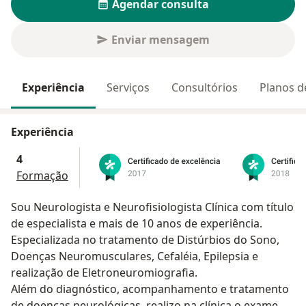
Agendar consulta
Enviar mensagem
Experiência
Serviços
Consultórios
Planos d
Experiência
4
Formação
Sou Neurologista e Neurofisiologista Clínica com título
de especialista e mais de 10 anos de experiência.
Especializada no tratamento de Distúrbios do Sono,
Doenças Neuromusculares, Cefaléia, Epilepsia e
realização de Eletroneuromiografia.
Além do diagnóstico, acompanhamento e tratamento
de doenças neurológicas, realizo na clínica o exame de