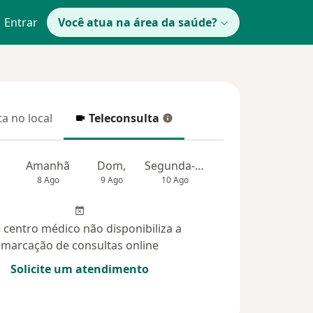
Entrar
Você atua na área da saúde?
a no local
Teleconsulta
 no local
Teleconsulta
Amanhã
Dom,
Segunda-feira
Ter,
Qua
8 Ago
9 Ago
10 Ago
11 Ago
12 Ag
 centro médico não disponibiliza a
marcação de consultas online
Solicite um atendimento
didas (40)