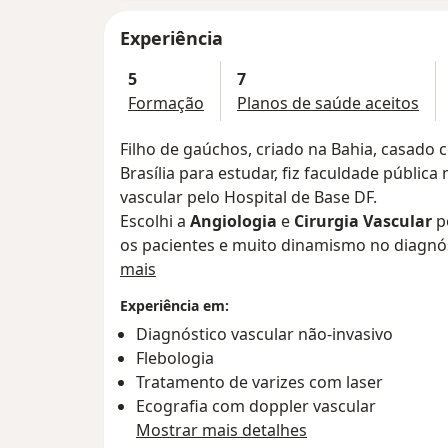
Experiência
5
7
Formação
Planos de saúde aceitos
Filho de gaúchos, criado na Bahia, casado 
Brasília para estudar, fiz faculdade pública
vascular pelo Hospital de Base DF.
Escolhi a
Angiologia
e
Cirurgia Vascular
p
os pacientes e muito dinamismo no diagnós
Sobre mim
tratamentos, procedimentos em consultório
mais
que exige muita dedicação e atualização c
Experiência em:
Me dedico ao diagnóstico de doenças vascu
Diagnóstico vascular não-invasivo
paixão é o tratamento da trombose e das va
Flebologia
vascular
para chegar ao diagnóstico corr
Tratamento de varizes com laser
origem do problema e propor aos paciente
Ecografia com doppler vascular
Na
flebologia estética
utilizamos muita te
Mostrar mais detalhes
resultados, como tratamento de varizes co