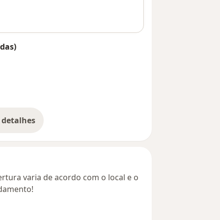
das)
 detalhes
bre o endereço
rtura varia de acordo com o local e o
ndamento!