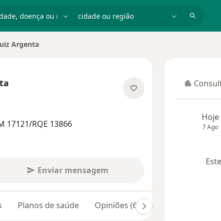
dade, doença ou nome
cidade ou região
Luiz Argenta
dade
ta
Consult
Consulta
 as especializações
Hoje
RM 17121/RQE 13866
7 Ago
Este
Enviar mensagem
s
Planos de saúde
Opiniões (641)
Dúvidas respon