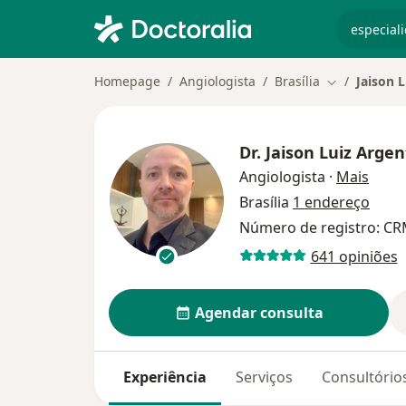
especiali
Homepage
Angiologista
Brasília
Jaison 
Mudar de ci
Dr.
Jaison Luiz Argen
sobre
Angiologista
·
Mais
Brasília
1 endereço
Número de registro: C
641 opiniões
Agendar consulta
Experiência
Serviços
Consultório