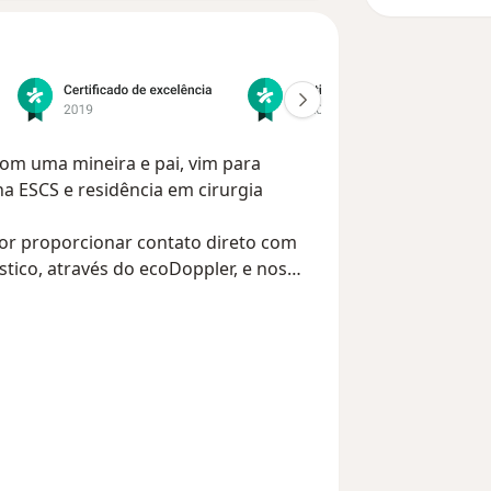
com uma mineira e pai, vim para
 na ESCS e residência em cirurgia
or proporcionar contato direto com
tico, através do ecoDoppler, e nos
 e nas cirurgias. É uma especialidade
onstante.
lares ou da circulação. Mas, minha
rizes. Utilizando o
EcoDoppler
eto, podemos entender exatamente a
 um tratamento individualizado.
cnologia para termos os melhores
m Laser, tanto no consultório quanto