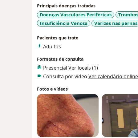
tratamento cirúrgico de varizes com Laser, 
Principais doenças tratadas
Doenças Vasculares Periféricas
Trombos
Insuficiência Venosa
Varizes nas pernas
Pacientes que trato
Adultos
Formatos de consulta
Presencial
Ver locais (1)
Consulta por vídeo
Ver calendário online
Fotos e vídeos