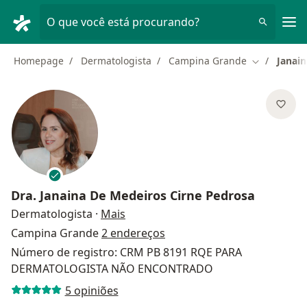
Men
O que você está procurando?
Homepage
Dermatologista
Campina Grande
Janain
Mudar de c
Dra.
Janaina De Medeiros Cirne Pedrosa
sobre as especializações
Dermatologista
·
Mais
Campina Grande
2 endereços
Número de registro: CRM PB 8191 RQE PARA
DERMATOLOGISTA NÃO ENCONTRADO
5 opiniões