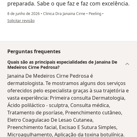
preparada. Sabe o que faz e faz com excelência.
8 de junho de 2026
•
Clinica Dra Janaina Cirne
•
Peeling
•
na opinião do utilizador Keyva Porto
Solicitar revisão
Perguntas frequentes
Quais são as principais especialidades de Janaina De
Medeiros Cirne Pedrosa?
Janaina De Medeiros Cirne Pedrosa é
dermatologista. Te mostramos alguns dos serviços
oferecidos pelo especialista graças à sua trajetória e
vasta experiência: Primeira consulta Dermatologia,
Ácido poliláctico - sculptra, Consulta médica,
Tratamento de psoríase, Preenchimento cutâneo,
Eletro Coagulacao De Lesao Cutanea,
Preenchimento facial, Excisao E Sutura Simples,
Microagulhamento, Aplicação da toxina botulínica.