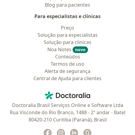
Blog para pacientes
Para especialistas e clínicas
Preço
Solução para especialistas
Solução para clinicas
Noa Notes
novo
Conteúdos
Termos de uso
Alerta de segurança
Central de Ajuda para clientes
Contato
Doctoralia - Homepage
Doctoralia Brasil Serviços Online e Software Ltda
Rua Visconde do Rio Branco, 1488 - 2º andar - Batel
80420-210 Curitiba (Paraná), Brasil
Facebook
abre num novo separador
Instagram
abre num novo separador
Linkedin
abre num novo separad
Glassdoor
abre num novo se