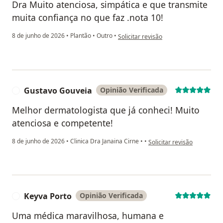
Dra Muito atenciosa, simpática e que transmite
muita confiança no que faz .nota 10!
na opinião do utilizador AL
8 de junho de 2026
•
Plantão
•
Outro
•
Solicitar revisão
Gustavo Gouveia
Opinião Verificada
G
Melhor dermatologista que já conheci! Muito
atenciosa e competente!
na opinião do utilizador G
8 de junho de 2026
•
Clinica Dra Janaina Cirne
•
•
Solicitar revisão
Keyva Porto
Opinião Verificada
K
Uma médica maravilhosa, humana e