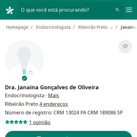
Men
O que você está procurando?
Homepage
Endocrinologista
Ribeirão Preto
Janaina
Mudar de ci
Dra.
Janaina Gonçalves de Oliveira
sobre as especializações
Endocrinologista
·
Mais
Ribeirão Preto
4 endereços
Número de registro: CRM 13024 PA CRM 189086 SP
1 opinião