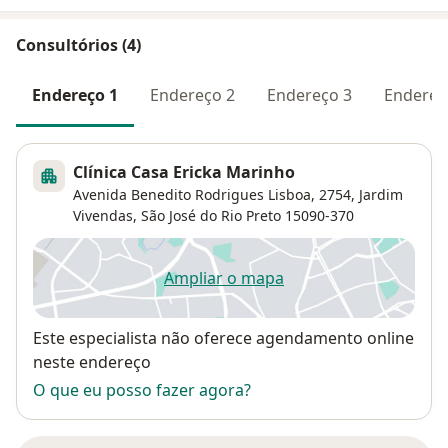
Consultórios (4)
Endereço 1
Endereço 2
Endereço 3
Endereç
Clínica Casa Ericka Marinho
Avenida Benedito Rodrigues Lisboa, 2754,
Jardim
Vivendas
,
São José do Rio Preto
15090-370
Ampliar o mapa
abre num novo separador
Disponibilidade
Este especialista não oferece agendamento online
neste endereço
O que eu posso fazer agora?