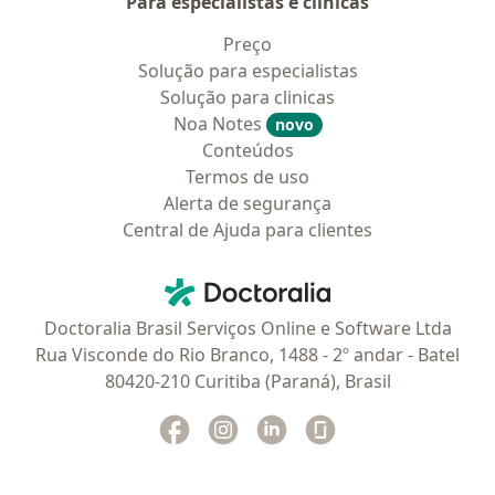
Para especialistas e clínicas
Preço
Solução para especialistas
Solução para clinicas
Noa Notes
novo
Conteúdos
Termos de uso
Alerta de segurança
Central de Ajuda para clientes
Contato
Doctoralia - Homepage
Doctoralia Brasil Serviços Online e Software Ltda
Rua Visconde do Rio Branco, 1488 - 2º andar - Batel
80420-210 Curitiba (Paraná), Brasil
Facebook
abre num novo separador
Instagram
abre num novo separador
Linkedin
abre num novo separad
Glassdoor
abre num novo se