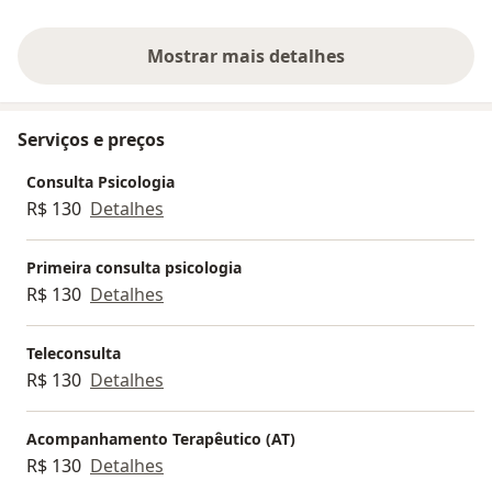
Para mim é um imenso prazer poder proporcionar aos
meus pacientes as ferramentas necessárias para o
Mostrar mais detalhes
sobre a experiência
desenvolvimento da saúde mental
, ajudando a lidar
com suas
dificuldades
e
angústias
proporcionadas
por
problemas profissionais
,
familiares
e
sociais
.
Serviços e preços
Além do
lindo trabalho realizado com mulheres
afim
de proporcionar
autoestima
e
amor-próprio
.
Consulta Psicologia
R$ 130
Detalhes
Primeira consulta psicologia
R$ 130
Detalhes
Teleconsulta
R$ 130
Detalhes
Acompanhamento Terapêutico (AT)
R$ 130
Detalhes