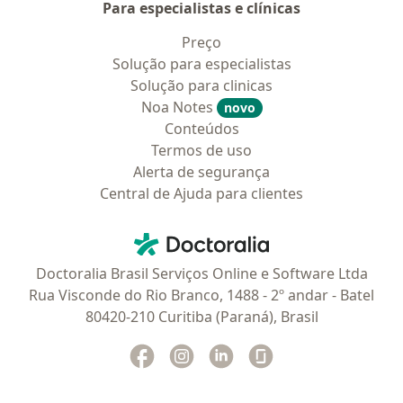
Para especialistas e clínicas
Preço
Solução para especialistas
Solução para clinicas
Noa Notes
novo
Conteúdos
Termos de uso
Alerta de segurança
Central de Ajuda para clientes
Contato
Doctoralia - Homepage
Doctoralia Brasil Serviços Online e Software Ltda
Rua Visconde do Rio Branco, 1488 - 2º andar - Batel
80420-210 Curitiba (Paraná), Brasil
Facebook
abre num novo separador
Instagram
abre num novo separador
Linkedin
abre num novo separad
Glassdoor
abre num novo se