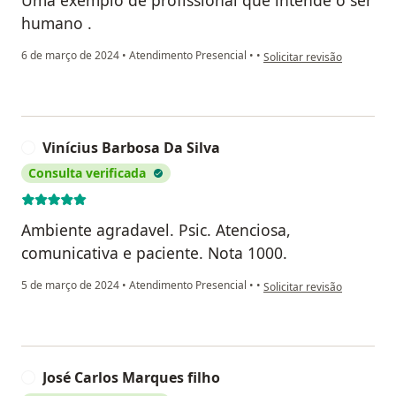
Uma exemplo de profissional que intende o ser
humano .
na opinião do utilizador We
6 de março de 2024
•
Atendimento Presencial
•
•
Solicitar revisão
Vinícius Barbosa Da Silva
V
Consulta verificada
Ambiente agradavel. Psic. Atenciosa,
comunicativa e paciente. Nota 1000.
na opinião do utilizador Vi
5 de março de 2024
•
Atendimento Presencial
•
•
Solicitar revisão
José Carlos Marques filho
J