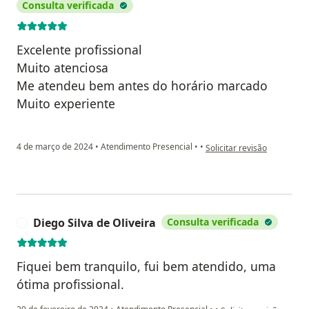
Consulta verificada
Excelente profissional
Muito atenciosa
Me atendeu bem antes do horário marcado
Muito experiente
na opinião do utilizador Jo
4 de março de 2024
•
Atendimento Presencial
•
•
Solicitar revisão
Diego Silva de Oliveira
Consulta verificada
D
Fiquei bem tranquilo, fui bem atendido, uma
ótima profissional.
na opinião do utilizador