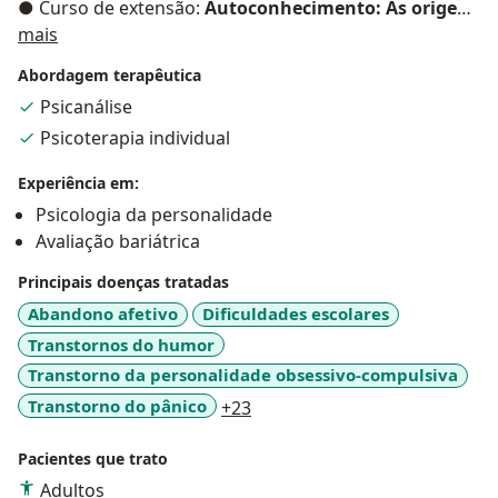
● Curso de extensão:
Autoconhecimento: As origens
Sobre mim
da personalidade
mais
- Instituto Jessica Ribeiro;
Abordagem terapêutica
● Pós-graduanda:
Saúde Mental e Teorias da
Psicanálise
Psicanálise
– Instituto FAVENI;
Psicoterapia individual
●
Psicóloga clínica:
atendimento de adolescentes e
Experiência em:
adultos;
Psicologia da personalidade
Avaliação bariátrica
●
Projeto com mulheres:
Mulheres que inspiram;
Principais doenças tratadas
● Coautora do
livro: Os desafios de uma família
-
Abandono afetivo
Dificuldades escolares
Lançamento 06/2023;
Transtornos do humor
Transtorno da personalidade obsessivo-compulsiva
● Avaliação psicológica para o
porte e manuseio da
a11y_sr_more_diseases
Transtorno do pânico
+23
arma de fogo;
Pacientes que trato
● Fundadora do consultório Mente Resiliente.
Adultos