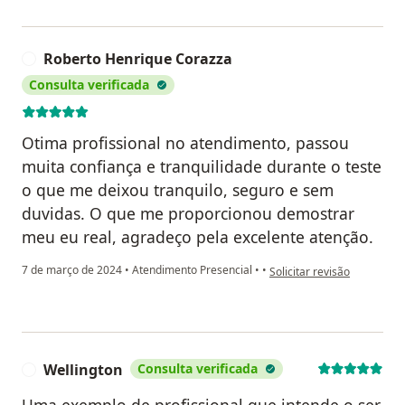
Roberto Henrique Corazza
R
Consulta verificada
Otima profissional no atendimento, passou
muita confiança e tranquilidade durante o teste
o que me deixou tranquilo, seguro e sem
duvidas. O que me proporcionou demostrar
meu eu real, agradeço pela excelente atenção.
na opinião do utilizador R
7 de março de 2024
•
Atendimento Presencial
•
•
Solicitar revisão
Wellington
Consulta verificada
W