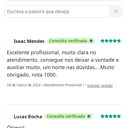
Pesquisar em opiniões
Isaac Mendes
Consulta verificada
I
Excelente profissional, muito clara no
atendimento, consegue nos deixar a vontade e
auxiliar muito, um norte nas dúvidas... Muito
obrigado, nota 1000..
na opinião do utilizador 
18 de março de 2024
•
Atendimento Presencial
•
•
Solicitar revisão
Lucas Rocha
Consulta verificada
L
Ótimo!!