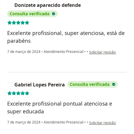
Donizete aparecido defende
D
Consulta verificada
Excelente profissional, super atenciosa, está de
parabéns
na opinião do utilizador D
7 de março de 2024
•
Atendimento Presencial
•
•
Solicitar revisão
Gabriel Lopes Pereira
Consulta verificada
G
Excelente profissional pontual atenciosa e
super educada
na opinião do utilizador Ga
7 de março de 2024
•
Atendimento Presencial
•
•
Solicitar revisão