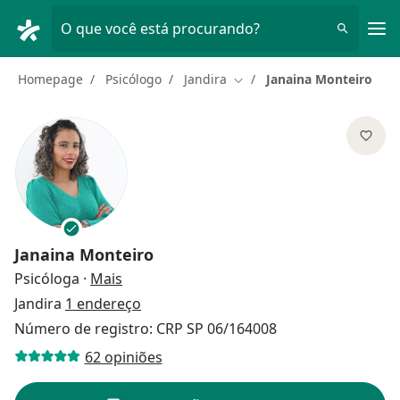
Men
O que você está procurando?
Homepage
Psicólogo
Jandira
Janaina Monteiro
Mudar de cidade
Janaina Monteiro
sobre as especializações
Psicóloga
·
Mais
Jandira
1 endereço
Número de registro: CRP SP 06/164008
62 opiniões