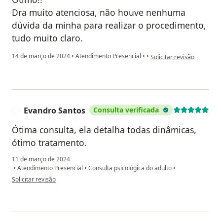
Dra muito atenciosa, não houve nenhuma
dúvida da minha para realizar o procedimento,
tudo muito claro.
na opinião do utilizador 
14 de março de 2024
•
Atendimento Presencial
•
•
Solicitar revisão
Evandro Santos
Consulta verificada
E
Ótima consulta, ela detalha todas dinâmicas,
ótimo tratamento.
11 de março de 2024
•
Atendimento Presencial
•
Consulta psicológica do adulto
•
na opinião do utilizador Evandro Santos
Solicitar revisão