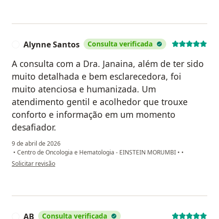
Alynne Santos
Consulta verificada
A
A consulta com a Dra. Janaina, além de ter sido
muito detalhada e bem esclarecedora, foi
muito atenciosa e humanizada. Um
atendimento gentil e acolhedor que trouxe
conforto e informação em um momento
desafiador.
9 de abril de 2026
•
Centro de Oncologia e Hematologia - EINSTEIN MORUMBI
•
•
na opinião do utilizador Alynne Santos
Solicitar revisão
AB
Consulta verificada
A