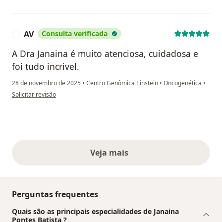
AV
Consulta verificada
A
A Dra Janaina é muito atenciosa, cuidadosa e
foi tudo incrivel.
28 de novembro de 2025
•
Centro Genômica Einstein
•
Oncogenética
•
na opinião do utilizador AV
Solicitar revisão
Veja mais
opiniões acima
Perguntas frequentes
Quais são as principais especialidades de Janaina
Pontes Batista ?