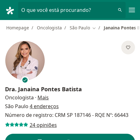
Men
O que você está procurando?
Homepage
Oncologista
São Paulo
Janaina Pontes B
Mudar de cidade
Dra.
Janaina Pontes Batista
sobre as especializações
Oncologista
·
Mais
São Paulo
4 endereços
Número de registro: CRM SP 187146 - RQE Nº: 66443
24 opiniões