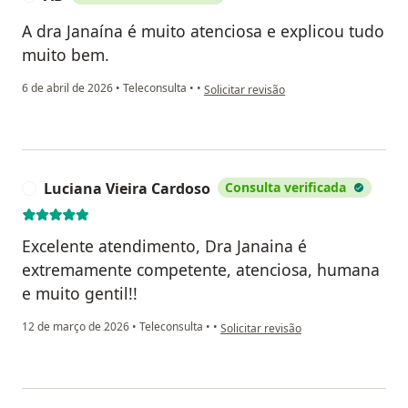
A dra Janaína é muito atenciosa e explicou tudo
muito bem.
na opinião do utilizador AB
6 de abril de 2026
•
Teleconsulta
•
•
Solicitar revisão
Luciana Vieira Cardoso
Consulta verificada
L
Excelente atendimento, Dra Janaina é
extremamente competente, atenciosa, humana
e muito gentil!!
na opinião do utilizador Luciana Viei
12 de março de 2026
•
Teleconsulta
•
•
Solicitar revisão