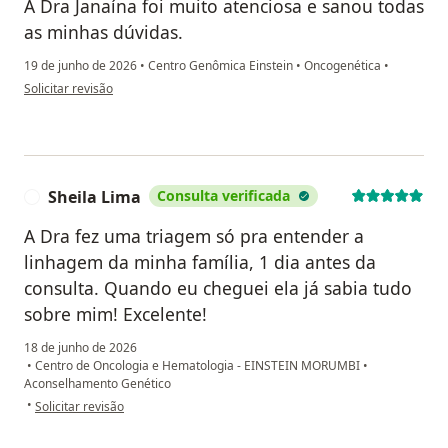
A Dra Janaína foi muito atenciosa e sanou todas
as minhas dúvidas.
19 de junho de 2026
•
Centro Genômica Einstein
•
Oncogenética
•
na opinião do utilizador Aline D’Ávila Bozzi
Solicitar revisão
Sheila Lima
Consulta verificada
S
A Dra fez uma triagem só pra entender a
linhagem da minha família, 1 dia antes da
consulta. Quando eu cheguei ela já sabia tudo
sobre mim! Excelente!
18 de junho de 2026
•
Centro de Oncologia e Hematologia - EINSTEIN MORUMBI
•
Aconselhamento Genético
na opinião do utilizador Sheila Lima
•
Solicitar revisão