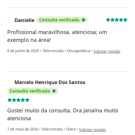
Danielle
Consulta verificada
D
Profissional maravilhosa, atenciosa; um
exemplo na área!
na opinião do utilizador 
8 de junho de 2026
•
Teleconsulta
•
Oncogenética
•
Solicitar revisão
Marcelo Henrique Dos Santos
M
Consulta verificada
Gostei muito da consulta, Dra Janaína muito
atenciosa
na opinião do utilizador Marcelo
7 de maio de 2026
•
Teleconsulta
•
Outro
•
Solicitar revisão