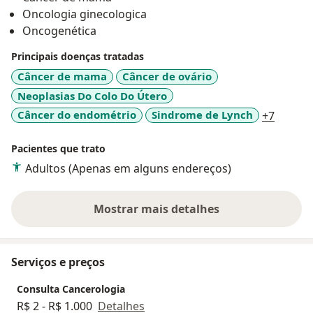
Oncologia ginecologica
Oncogenética
Principais doenças tratadas
Câncer de mama
Câncer de ovário
Neoplasias Do Colo Do Útero
a11y_s
Câncer do endométrio
Sindrome de Lynch
+7
Pacientes que trato
Adultos (Apenas em alguns endereços)
Mostrar mais detalhes
sobre a experiência
Serviços e preços
Consulta Cancerologia
R$ 2 - R$ 1.000
Detalhes