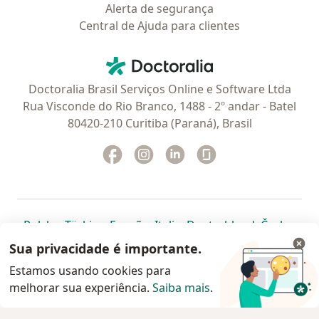
Alerta de segurança
Central de Ajuda para clientes
Contato
Doctoralia - Homepage
Doctoralia Brasil Serviços Online e Software Ltda
Rua Visconde do Rio Branco, 1488 - 2º andar - Batel
80420-210 Curitiba (Paraná), Brasil
Facebook
abre num novo separador
Instagram
abre num novo separador
Linkedin
abre num novo separad
Glassdoor
abre num novo se
abre num novo separador
abre num novo separador
abre num novo separador
abre num novo separado
abre num n
abre
Polska
,
Türkiye
,
España
,
Italia
,
Deutschland
,
Česko
,
abre num novo separador
abre num novo separador
abre num novo separador
abre num novo separa
abre num no
abre n
Portugal
,
México
,
Chile
,
Brasil
,
Argentina
,
Perú
,
Sua privacidade é importante.
abre num novo separad
Colombia
Estamos usando cookies para
melhorar sua experiência.
www.doctoralia.com.br © 2026 - Agende agora sua
Saiba mais
.
consulta