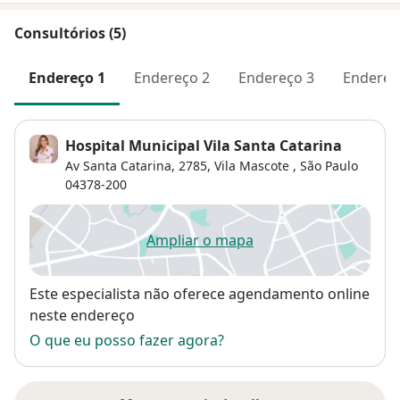
Consultórios (5)
Endereço 1
Endereço 2
Endereço 3
Endereç
Hospital Municipal Vila Santa Catarina
Av Santa Catarina, 2785,
Vila Mascote
,
São Paulo
04378-200
Ampliar o mapa
abre num novo separador
Disponibilidade
Este especialista não oferece agendamento online
neste endereço
O que eu posso fazer agora?