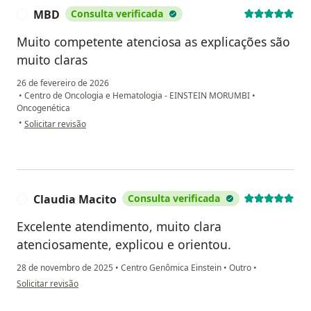
MBD
Consulta verificada
M
Muito competente atenciosa as explicações são
muito claras
26 de fevereiro de 2026
•
Centro de Oncologia e Hematologia - EINSTEIN MORUMBI
•
Oncogenética
na opinião do utilizador MBD
•
Solicitar revisão
Claudia Macito
Consulta verificada
C
Excelente atendimento, muito clara
atenciosamente, explicou e orientou.
28 de novembro de 2025
•
Centro Genômica Einstein
•
Outro
•
na opinião do utilizador Claudia Macito
Solicitar revisão