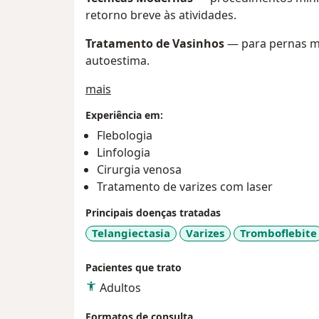
retorno breve às atividades.
Tratamento de Vasinhos
— para pernas ma
autoestima.
Sobre mim
mais
Experiência em:
Flebologia
Linfologia
Cirurgia venosa
Tratamento de varizes com laser
Principais doenças tratadas
Telangiectasia
Varizes
Tromboflebite
Pacientes que trato
Adultos
Formatos de consulta