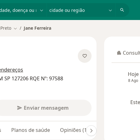
dade, doença ou nome
cidade ou região
 Preto
Jane Ferreira
Mudar de cidade
Consult
Consulta
obre as especializações
endereços
Hoje
M SP 127206 RQE Nº: 97588
8 Ago
Este
Enviar mensagem
s
Planos de saúde
Opiniões (120)