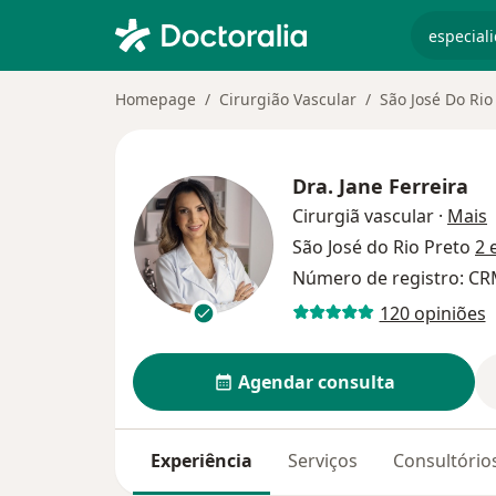
especiali
Homepage
Cirurgião Vascular
São José Do Rio
Dra.
Jane Ferreira
s
Cirurgiã vascular
·
Mais
São José do Rio Preto
2 
Número de registro: CR
120 opiniões
Agendar consulta
Experiência
Serviços
Consultório