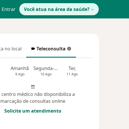
Entrar
Você atua na área da saúde?
a no local
Teleconsulta
 no local
Teleconsulta
Amanhã
Segunda-feira
Ter,
Qua
Qui,
9 Ago
10 Ago
11 Ago
12 Ago
13 Ag
 centro médico não disponibiliza a
marcação de consultas online
Solicite um atendimento