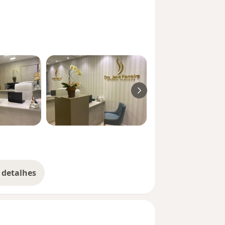
 detalhes
bre a experiência