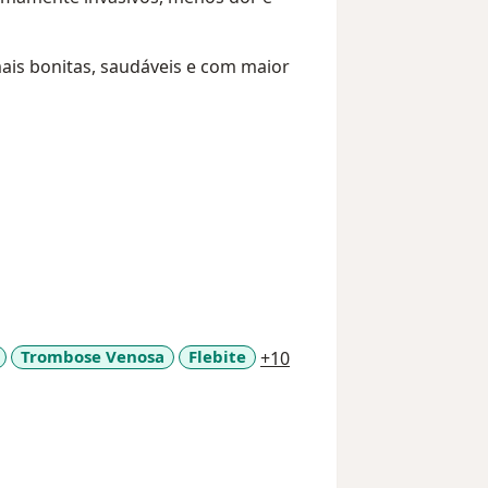
is bonitas, saudáveis e com maior
a11y_sr_more_diseases
Trombose Venosa
Flebite
+10