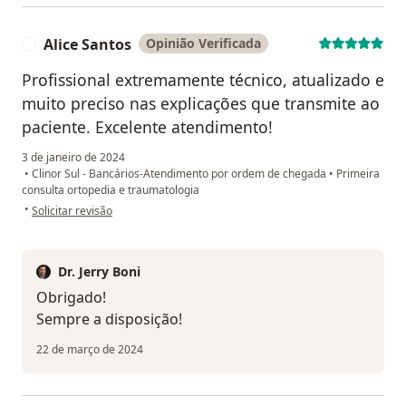
Alice Santos
Opinião Verificada
A
Profissional extremamente técnico, atualizado e
muito preciso nas explicações que transmite ao
paciente. Excelente atendimento!
3 de janeiro de 2024
•
Clinor Sul - Bancários-Atendimento por ordem de chegada
•
Primeira
consulta ortopedia e traumatologia
na opinião do utilizador Alice Santos
•
Solicitar revisão
Dr. Jerry Boni
Obrigado!
Sempre a disposição!
22 de março de 2024