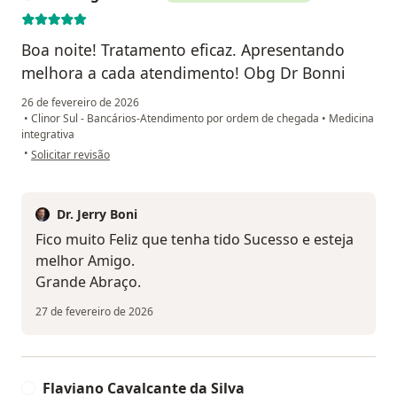
Boa noite! Tratamento eficaz. Apresentando
melhora a cada atendimento! Obg Dr Bonni
26 de fevereiro de 2026
•
Clinor Sul - Bancários-Atendimento por ordem de chegada
•
Medicina
integrativa
na opinião do utilizador Domingos Sávio
•
Solicitar revisão
Dr. Jerry Boni
Fico muito Feliz que tenha tido Sucesso e esteja
melhor Amigo.
Grande Abraço.
27 de fevereiro de 2026
Flaviano Cavalcante da Silva
F