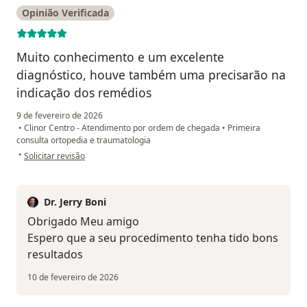
Opinião Verificada
Muito conhecimento e um excelente
diagnóstico, houve também uma precisarão na
indicação dos remédios
9 de fevereiro de 2026
•
Clinor Centro - Atendimento por ordem de chegada
•
Primeira
consulta ortopedia e traumatologia
na opinião do utilizador Flaviano Cavalcante da Silva
•
Solicitar revisão
Dr. Jerry Boni
Obrigado Meu amigo
Espero que a seu procedimento tenha tido bons
resultados
10 de fevereiro de 2026