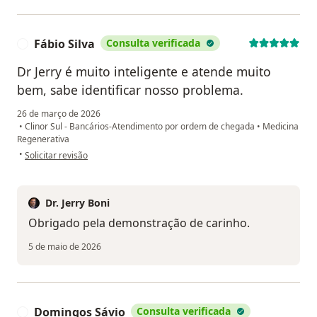
Fábio Silva
Consulta verificada
F
Dr Jerry é muito inteligente e atende muito
bem, sabe identificar nosso problema.
26 de março de 2026
•
Clinor Sul - Bancários-Atendimento por ordem de chegada
•
Medicina
Regenerativa
na opinião do utilizador Fábio Silva
•
Solicitar revisão
Dr. Jerry Boni
Obrigado pela demonstração de carinho.
5 de maio de 2026
Domingos Sávio
Consulta verificada
D