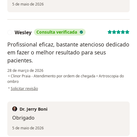
5 de maio de 2026
Wesley
Consulta verificada
W
Profissional eficaz, bastante atencioso dedicado
em fazer o melhor resultado para seus
pacientes.
28 de março de 2026
•
Clinor Praia - Atendimento por ordem de chegada
•
Artroscopia do
ombro
na opinião do utilizador Wesley
•
Solicitar revisão
Dr. Jerry Boni
Obrigado
5 de maio de 2026