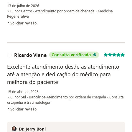
13 de julho de 2026
•
Clinor Centro - Atendimento por ordem de chegada
•
Medicina
Regenerativa
na opinião do utilizador E.C.
•
Solicitar revisão
Ricardo Viana
Consulta verificada
R
Excelente atendimento desde as atendimento
até a atenção e dedicação do médico para
melhora do paciente
15 de abril de 2026
•
Clinor Sul - Bancários-Atendimento por ordem de chegada
•
Consulta
ortopedia e traumatologia
na opinião do utilizador Ricardo Viana
•
Solicitar revisão
Dr. Jerry Boni