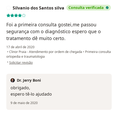
Silvanio dos Santos silva
Consulta verificada
S
Foi a primeira consulta gostei,me passou
segurança com o diagnóstico espero que o
tratamento dê muito certo.
17 de abril de 2020
•
Clinor Praia - Atendimento por ordem de chegada
•
Primeira consulta
ortopedia e traumatologia
na opinião do utilizador Silvanio dos Santos silva
•
Solicitar revisão
Dr. Jerry Boni
obrigado,
espero tê-lo ajudado
9 de maio de 2020