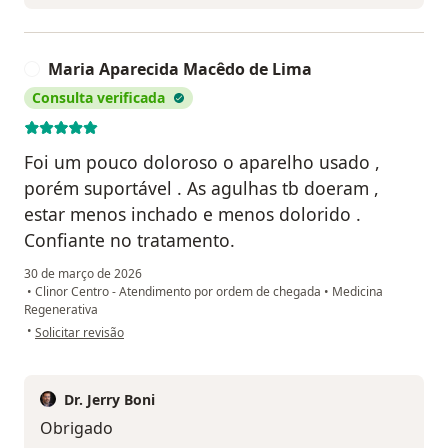
Maria Aparecida Macêdo de Lima
M
Consulta verificada
Foi um pouco doloroso o aparelho usado ,
porém suportável . As agulhas tb doeram ,
estar menos inchado e menos dolorido .
Confiante no tratamento.
30 de março de 2026
•
Clinor Centro - Atendimento por ordem de chegada
•
Medicina
Regenerativa
na opinião do utilizador Maria Aparecida Macêdo de Lima
•
Solicitar revisão
Dr. Jerry Boni
Obrigado