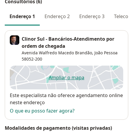
Consultórios (6)
Endereço 1
Endereço 2
Endereço 3
Telecons
Clinor Sul - Bancários-Atendimento por
ordem de chegada
Avenida Walfredo Macedo Brandão,
João Pessoa
58052-200
Ampliar o mapa
abre num novo separador
Disponibilidade
Este especialista não oferece agendamento online
neste endereço
O que eu posso fazer agora?
Modalidades de pagamento (visitas privadas)