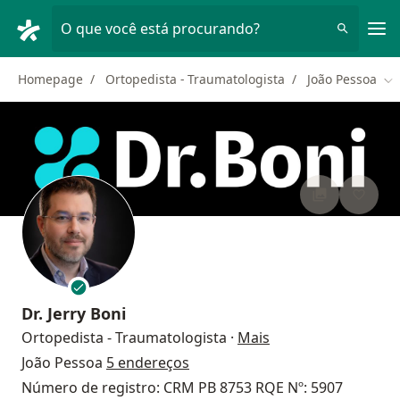
Men
O que você está procurando?
Homepage
Ortopedista - Traumatologista
João Pessoa
Mu
Dr.
Jerry Boni
sobre as especiali
Ortopedista - Traumatologista
·
Mais
João Pessoa
5 endereços
Número de registro: CRM PB 8753 RQE Nº: 5907