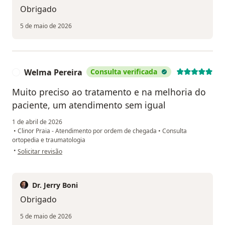
Obrigado
5 de maio de 2026
Welma Pereira
Consulta verificada
W
Muito preciso ao tratamento e na melhoria do
paciente, um atendimento sem igual
1 de abril de 2026
•
Clinor Praia - Atendimento por ordem de chegada
•
Consulta
ortopedia e traumatologia
na opinião do utilizador Welma Pereira
•
Solicitar revisão
Dr. Jerry Boni
Obrigado
5 de maio de 2026