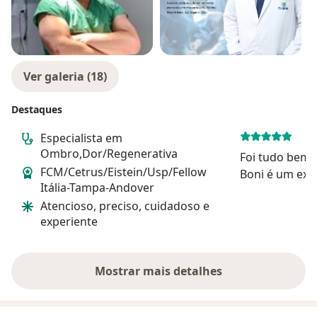
Ver galeria (18)
Destaques
Especialista em
Ombro,Dor/Regenerativa
Foi tudo bem 
FCM/Cetrus/Eistein/Usp/Fellow
Boni é um exc
Itália-Tampa-Andover
atencioso!
Atencioso, preciso, cuidadoso e
experiente
Mostrar mais detalhes
sobre a experiência