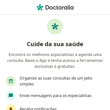
Men
O que você está procurando?
Homepage
Endocrinologista Pediátrico
São José
Jés
Mudar d
Cuide da sua saúde
Encontre os melhores especialistas e agende uma
consulta. Baixe o App e tenha acesso a ferramentas
exclusivas e gratuitas.
Dra.
Jéssica Mallmann Erbes Schaefer Martins
sobre as especializaçõ
Endocrinologista pediátrica
·
Mais
Organize as suas consultas de um jeito
São José
2 endereços
simples
Número de registro: CRM SC 21228 RQE 18943 RQE
Envie mensagens para os especialistas
16303
30 opiniões
Receba notificações