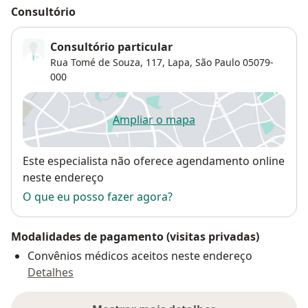
Consultório
Consultório particular
Rua Tomé de Souza, 117,
Lapa
,
São Paulo
05079-
000
Ampliar o mapa
abre num novo separador
Disponibilidade
Este especialista não oferece agendamento online
neste endereço
O que eu posso fazer agora?
Modalidades de pagamento (visitas privadas)
Convênios médicos aceitos neste endereço
Detalhes