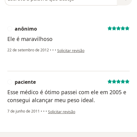
anônimo
A
Ele é maravilhoso
na opinião do utilizador anônimo
22 de setembro de 2012
•
•
•
Solicitar revisão
paciente
P
Esse médico é ótimo passei com ele em 2005 e
consegui alcançar meu peso ideal.
na opinião do utilizador paciente
7 de junho de 2011
•
•
•
Solicitar revisão