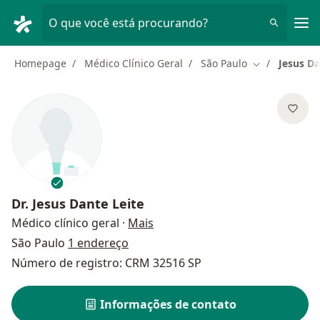
Men
O que você está procurando?
Homepage
Médico Clínico Geral
São Paulo
Jesus Da
Mudar de cid
Dr.
Jesus Dante Leite
sobre as especializações
Médico clínico geral
·
Mais
São Paulo
1 endereço
Número de registro: CRM 32516 SP
Informações de contato