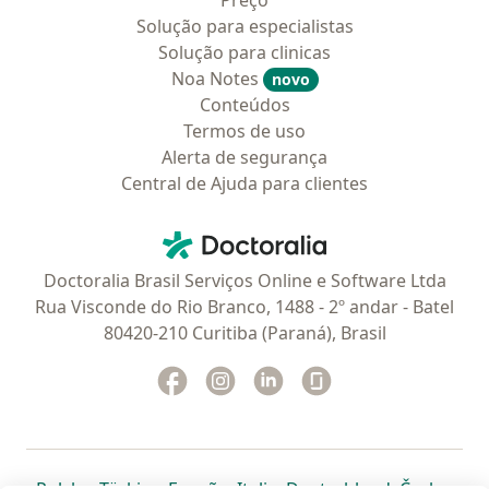
Preço
Solução para especialistas
Solução para clinicas
Noa Notes
novo
Conteúdos
Termos de uso
Alerta de segurança
Central de Ajuda para clientes
Contato
Doctoralia - Homepage
Doctoralia Brasil Serviços Online e Software Ltda
Rua Visconde do Rio Branco, 1488 - 2º andar - Batel
80420-210 Curitiba (Paraná), Brasil
Facebook
abre num novo separador
Instagram
abre num novo separador
Linkedin
abre num novo separad
Glassdoor
abre num novo se
abre num novo separador
abre num novo separador
abre num novo separador
abre num novo separado
abre num n
abre