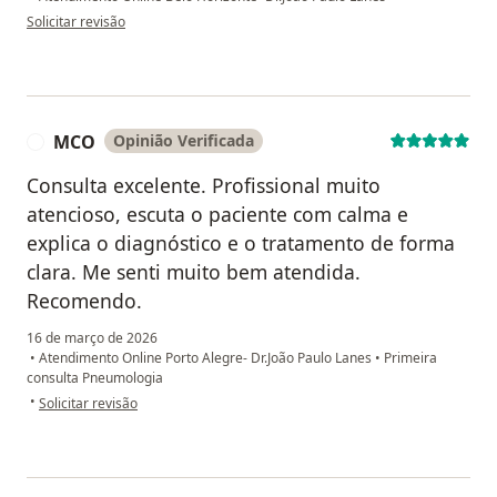
na opinião do utilizador RC
Solicitar revisão
MCO
Opinião Verificada
M
Consulta excelente. Profissional muito
atencioso, escuta o paciente com calma e
explica o diagnóstico e o tratamento de forma
clara. Me senti muito bem atendida.
Recomendo.
16 de março de 2026
•
Atendimento Online Porto Alegre- Dr.João Paulo Lanes
•
Primeira
consulta Pneumologia
na opinião do utilizador MCO
•
Solicitar revisão