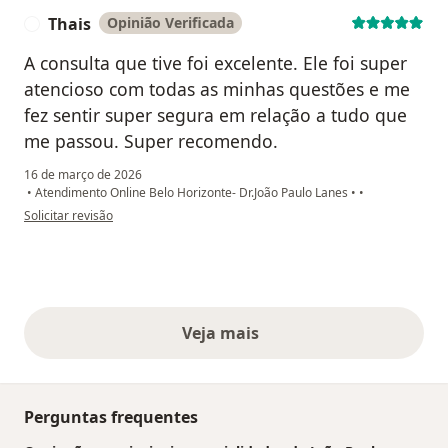
Thais
Opinião Verificada
T
A consulta que tive foi excelente. Ele foi super
atencioso com todas as minhas questões e me
fez sentir super segura em relação a tudo que
me passou. Super recomendo.
16 de março de 2026
•
Atendimento Online Belo Horizonte- Dr.João Paulo Lanes
•
•
na opinião do utilizador Thais
Solicitar revisão
Veja mais
opiniões acima
Perguntas frequentes