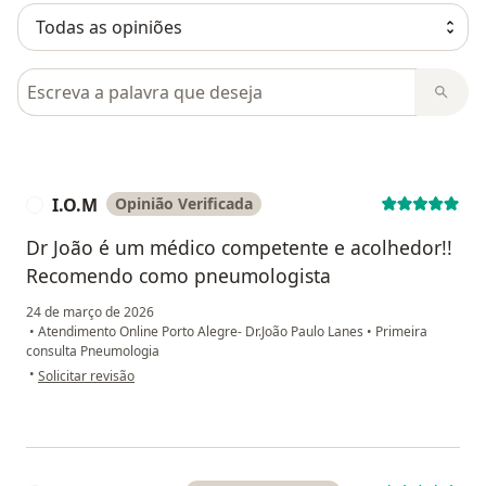
Pesquisar em opiniões
I.O.M
Opinião Verificada
I
Dr João é um médico competente e acolhedor!!
Recomendo como pneumologista
24 de março de 2026
•
Atendimento Online Porto Alegre- Dr.João Paulo Lanes
•
Primeira
consulta Pneumologia
na opinião do utilizador I.O.M
•
Solicitar revisão