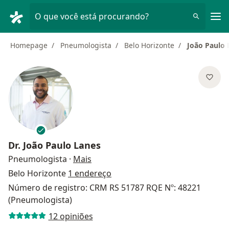
Men
O que você está procurando?
Homepage
Pneumologista
Belo Horizonte
João Paulo 
Dr.
João Paulo Lanes
sobre as especializações
Pneumologista
·
Mais
Belo Horizonte
1 endereço
Número de registro: CRM RS 51787 RQE Nº: 48221
(Pneumologista)
12 opiniões