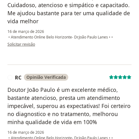
Cuidadoso, atencioso e simpático e capacitado.
Me ajudou bastante para ter uma qualidade de
vida melhor
16 de março de 2026
•
Atendimento Online Belo Horizonte- Dr.João Paulo Lanes
•
•
na opinião do utilizador J.D.
Solicitar revisão
RC
Opinião Verificada
R
Doutor João Paulo é um excelente médico,
bastante atencioso, presta um atendimento
impecável, superou as expectativas! Foi certeiro
no diagnostico e no tratamento, melhorou
minha qualidade de vida em 100%
16 de março de 2026
•
Atendimento Online Belo Horizonte- Dr.João Paulo Lanes
•
•