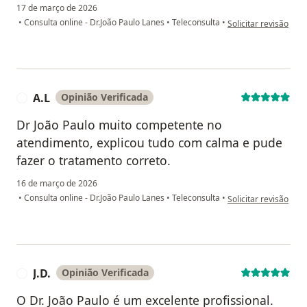
17 de março de 2026
na opinião do utiliz
•
Consulta online - Dr.João Paulo Lanes
•
Teleconsulta
•
Solicitar revisão
A.L
Opinião Verificada
A
Dr João Paulo muito competente no
atendimento, explicou tudo com calma e pude
fazer o tratamento correto.
16 de março de 2026
na opinião do utiliza
•
Consulta online - Dr.João Paulo Lanes
•
Teleconsulta
•
Solicitar revisão
J.D.
Opinião Verificada
J
O Dr. João Paulo é um excelente profissional.