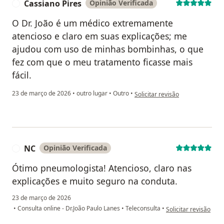
Cassiano Pires
Opinião Verificada
C
O Dr. João é um médico extremamente
atencioso e claro em suas explicações; me
ajudou com uso de minhas bombinhas, o que
fez com que o meu tratamento ficasse mais
fácil.
na opinião do utilizador Cassian
23 de março de 2026
•
outro lugar
•
Outro
•
Solicitar revisão
NC
Opinião Verificada
N
Ótimo pneumologista! Atencioso, claro nas
explicações e muito seguro na conduta.
23 de março de 2026
na opinião do utiliza
•
Consulta online - Dr.João Paulo Lanes
•
Teleconsulta
•
Solicitar revisão