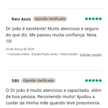
Reni Assis
Opinião Verificada
R
Dr. João é excelente! Muito atencioso e seguro
do que diz. Me passou muita confiança. Nota
10!
20 de março de 2026
na opinião do utiliza
•
Consulta online - Dr.João Paulo Lanes
•
Teleconsulta
•
Solicitar revisão
DBS
Opinião Verificada
D
O Dr João é muito atencioso e capacitado, além
de boa pessoa. Recomendo muito! Ajudou a
cuidar da minha mãe quando teve pneumonia.