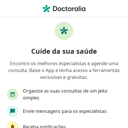
Men
Ams Petrobrás • João Pessoa, Paraíba PB
Filtros
Convênio:
AMS Petrobrás
Médicos AMS Petrobrás em João Pessoa
Cuide da sua saúde
Encontre os melhores especialistas e agende uma
Qual especialização você está procurando?
consulta. Baixe o App e tenha acesso a ferramentas
Ortopedista - Traumatologista
Neurocirurgiã
exclusivas e gratuitas.
Organize as suas consultas de um jeito
simples
Envie mensagens para os especialistas
Receba notificações