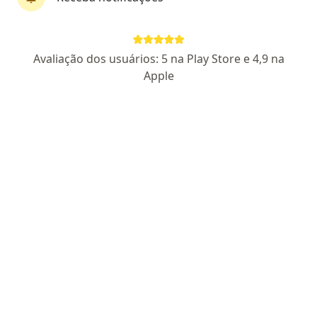
Prof. Rafael Lara Freitas
·
Mais
Ortopedista - traumatologista
Avaliação dos usuários: 5 na Play Store e 4,9 na
789 opiniões
Apple
CRM: 8784 - PB
RQE Nº: 4242
TEOT: 9693
Pacientes fiéis
R. Antônio Rabelo Júnior 161 Miramar,
•
Mapa
Consultório Prof Dr Rafael Lara de Freitas - Eco Business Center -20º Andar(Sala 2007) - Clínica Benin - 5a feira - Particular apenas
Aceita AMS Petrobrás
Consulta ortopedia e traumatologia
Esse especialista não oferece agendamento online para esse endereço.
Solicite um atendimento