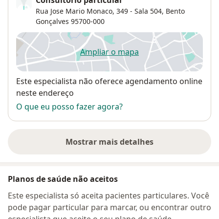
Consultório particular
Rua Jose Mario Monaco, 349 - Sala 504,
Bento
Gonçalves
95700-000
Ampliar o mapa
abre num novo separador
Disponibilidade
Este especialista não oferece agendamento online
neste endereço
O que eu posso fazer agora?
Mostrar mais detalhes
sobre o endereço
Planos de saúde não aceitos
Este especialista só aceita pacientes particulares. Você
pode pagar particular para marcar, ou encontrar outro