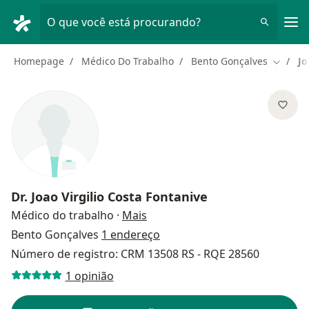
Men
O que você está procurando?
Homepage
Médico Do Trabalho
Bento Gonçalves
Jo
Mudar d
Dr.
Joao Virgilio Costa Fontanive
sobre as especializações
Médico do trabalho
·
Mais
Bento Gonçalves
1 endereço
Número de registro: CRM 13508 RS - RQE 28560
1 opinião