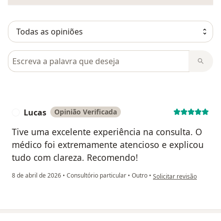
Pesquisar em opiniões
Lucas
Opinião Verificada
L
Tive uma excelente experiência na consulta. O
médico foi extremamente atencioso e explicou
tudo com clareza. Recomendo!
na opinião do utilizador 
8 de abril de 2026
•
Consultório particular
•
Outro
•
Solicitar revisão