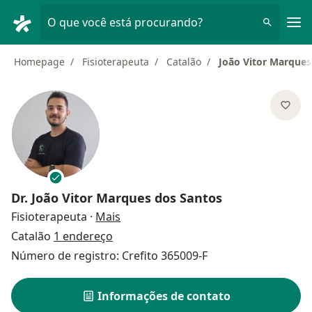
Men
O que você está procurando?
Homepage
Fisioterapeuta
Catalão
João Vitor Marques
Dr.
João Vitor Marques dos Santos
sobre as especializações
Fisioterapeuta
·
Mais
Catalão
1 endereço
Número de registro: Crefito 365009-F
Informações de contato