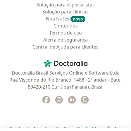
Solução para especialistas
Solução para clinicas
Noa Notes
novo
Conteúdos
Termos de uso
Alerta de segurança
Central de Ajuda para clientes
Contato
Doctoralia - Homepage
Doctoralia Brasil Serviços Online e Software Ltda
Rua Visconde do Rio Branco, 1488 - 2º andar - Batel
80420-210 Curitiba (Paraná), Brasil
Facebook
abre num novo separador
Instagram
abre num novo separador
Linkedin
abre num novo separad
Glassdoor
abre num novo se
abre num novo separador
abre num novo separador
abre num novo separador
abre num novo separado
abre num n
abre
Polska
,
Türkiye
,
España
,
Italia
,
Deutschland
,
Česko
,