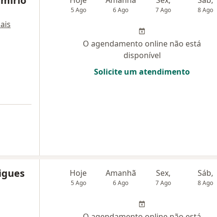
mírio
Hoje
Amanhã
Sex,
Sáb,
5 Ago
6 Ago
7 Ago
8 Ago
ais
O agendamento online não está
disponível
Solicite um atendimento
igues
Hoje
Amanhã
Sex,
Sáb,
5 Ago
6 Ago
7 Ago
8 Ago
O agendamento online não está