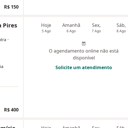
R$ 150
a Pires
Hoje
Amanhã
Sex,
Sáb,
5 Ago
6 Ago
7 Ago
8 Ago
·
atra
O agendamento online não está
disponível
ia
Solicite um atendimento
R$ 400