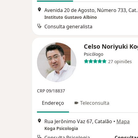
Avenida 20 de Agos
Instituto Gustavo Albino
Consulta generalista
Celso Noriyuki K
Psicólogo
27 opiniões
CRP 09/18837
Endereço
Teleconsulta
Rua Jerônimo Vaz 67, Catalão
•
Mapa
Koga Psicologia
Consulta Psicologia
Consultar