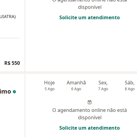
disponível
QUIATRA)
Solicite um atendimento
R$ 550
Hoje
Amanhã
Sex,
Sáb,
5 Ago
6 Ago
7 Ago
8 Ago
ximo
O agendamento online não está
disponível
Solicite um atendimento