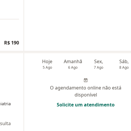
R$ 190
Hoje
Amanhã
Sex,
Sáb,
5 Ago
6 Ago
7 Ago
8 Ago
O agendamento online não está
disponível
iatria
Solicite um atendimento
sulta