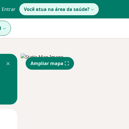
Entrar
Você atua na área da saúde?
1
Ampliar mapa
Dom,
Segunda-feira
Ter,
9 Ago
10 Ago
11 Ago