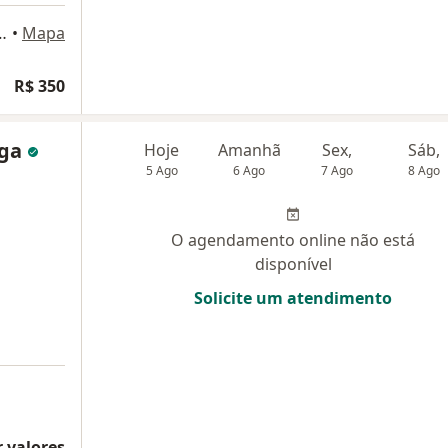
to, Número 733, Catalão
•
Mapa
R$ 350
oga
Hoje
Amanhã
Sex,
Sáb,
5 Ago
6 Ago
7 Ago
8 Ago
O agendamento online não está
disponível
Solicite um atendimento
 valores