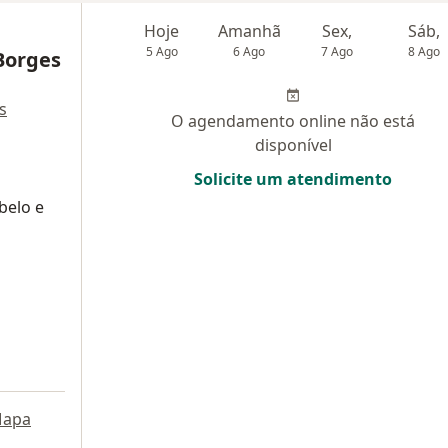
Hoje
Amanhã
Sex,
Sáb,
5 Ago
6 Ago
7 Ago
8 Ago
Borges
s
O agendamento online não está
disponível
Solicite um atendimento
belo e
a
apa