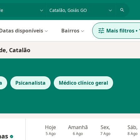
dade, doença ou nome
cidade ou região
Datas disponíveis
Bairros
Mais filtros
•
de, Catalão
a
Psicanalista
Médico clínico geral
Hoje
Amanhã
Sex,
Sáb,
5 Ago
6 Ago
7 Ago
8 Ago
nas