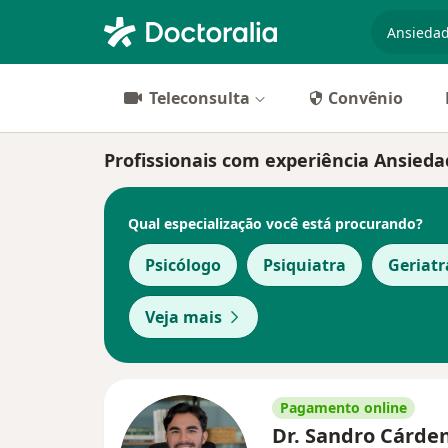
especiali
Teleconsulta
Convênio
Profissionais com experiência Ansieda
Qual especialização você está procurando?
Psicólogo
Psiquiatra
Geriatr
Veja mais
Pagamento online
Dr. Sandro Cárde