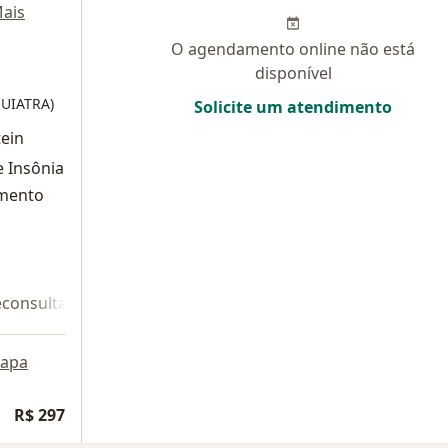
ais
O agendamento online não está
disponível
QUIATRA)
Solicite um atendimento
tein
 Insônia
amento
econsulta 2
apa
R$ 297