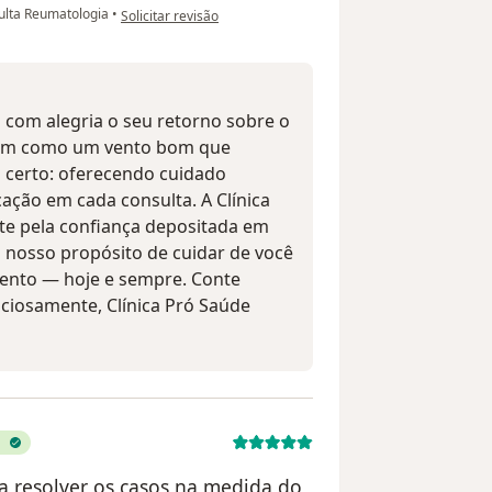
na opinião do utilizador Rosângela de Oliveira Mello
lta Reumatologia
•
Solicitar revisão
com alegria o seu retorno sobre o
gam como um vento bom que
certo: oferecendo cuidado
ação em cada consulta. A Clínica
e pela confiança depositada em
 nosso propósito de cuidar de você
mento — hoje e sempre. Conte
ciosamente, Clínica Pró Saúde
a resolver os casos na medida do