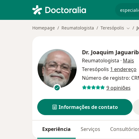
especiali
Homepage
Reumatologista
Teresópolis
J
Mudar
Dr.
Joaquim Jaguarib
so
Reumatologista
·
Mais
Teresópolis
1 endereço
Número de registro: CR
9 opiniões
Informações de contato
Experiência
Serviços
Consultório