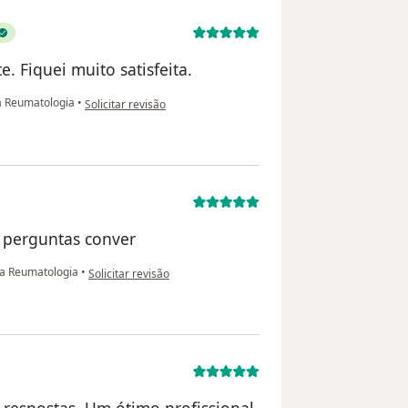
. Fiquei muito satisfeita.
na opinião do utilizador Angela caramez
a Reumatologia
•
Solicitar revisão
 perguntas conver
na opinião do utilizador Juan
a Reumatologia
•
Solicitar revisão