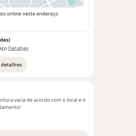
nto online neste endereço
das)
eço
Detalhes
 detalhes
bre o endereço
rtura varia de acordo com o local e o
ndamento!