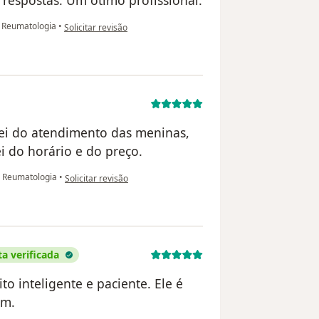
respostas. Um ótimo profissional.
na opinião do utilizador MM
 Reumatologia
•
Solicitar revisão
tei do atendimento das meninas,
i do horário e do preço.
na opinião do utilizador Monica
 Reumatologia
•
Solicitar revisão
a verificada
to inteligente e paciente. Ele é
em.