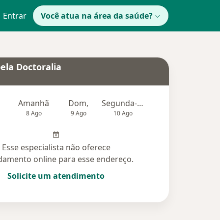
Entrar
Você atua na área da saúde?
ela Doctoralia
Amanhã
Dom,
Segunda-feira
Ter,
Qu
8 Ago
9 Ago
10 Ago
11 Ago
12 Ag
Esse especialista não oferece
amento online para esse endereço.
Solicite um atendimento