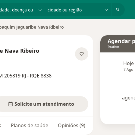
dade, doença ou nome
cidade ou região
oaquim Jaguaribe Nava Ribeiro
 de cidade
Agendar p
Inativo
e Nava Ribeiro
bre as especializações
Hoje
7 Ago
M 205819 RJ - RQE 8838
agend
Solicite um atendimento
s
Planos de saúde
Opiniões (9)