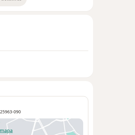
bre a experiência
25963-090
 mapa
re num novo separador