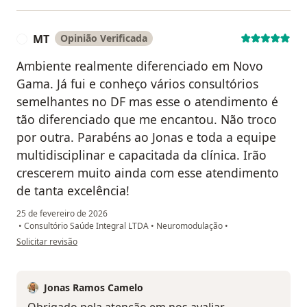
MT
Opinião Verificada
M
Ambiente realmente diferenciado em Novo
Gama. Já fui e conheço vários consultórios
semelhantes no DF mas esse o atendimento é
tão diferenciado que me encantou. Não troco
por outra. Parabéns ao Jonas e toda a equipe
multidisciplinar e capacitada da clínica. Irão
crescerem muito ainda com esse atendimento
de tanta excelência!
25 de fevereiro de 2026
•
Consultório Saúde Integral LTDA
•
Neuromodulação
•
na opinião do utilizador MT
Solicitar revisão
Jonas Ramos Camelo