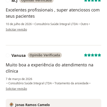
M.J
Opinião Verificada
M
Excelentes profissionais , super atenciosos com
seus pacientes
10 de julho de 2026
•
Consultório Saúde Integral LTDA
•
Outro
•
na opinião do utilizador M.J
Solicitar revisão
Vanusa
Opinião Verificada
V
Muito boa a experiência do atendimento na
clínica
7 de março de 2026
•
Consultório Saúde Integral LTDA
•
Tratamento da ansiedade
•
na opinião do utilizador Vanusa
Solicitar revisão
Jonas Ramos Camelo