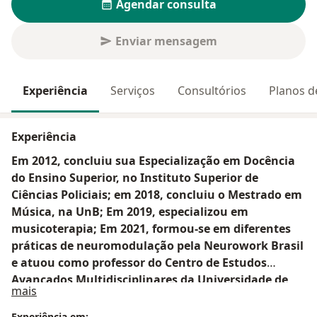
Agendar consulta
Enviar mensagem
Experiência
Serviços
Consultórios
Planos d
Experiência
Em 2012, concluiu sua Especialização em Docência
do Ensino Superior, no Instituto Superior de
Ciências Policiais; em 2018, concluiu o Mestrado em
Música, na UnB; Em 2019, especializou em
musicoterapia; Em 2021, formou-se em diferentes
práticas de neuromodulação pela Neurowork Brasil
e atuou como professor do Centro de Estudos
Avançados Multidisciplinares da Universidade de
Sobre mim
mais
Brasília – CEAM/UnB. Atualmente é doutorando em
Neurociências pela LOGOS UNIVERSITY
Experiência em: