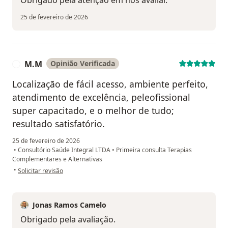
Obrigado pela atenção em nos avaliar.
25 de fevereiro de 2026
M.M
Opinião Verificada
M
Localização de fácil acesso, ambiente perfeito,
atendimento de excelência, peleofissional
super capacitado, e o melhor de tudo;
resultado satisfatório.
25 de fevereiro de 2026
•
Consultório Saúde Integral LTDA
•
Primeira consulta Terapias
Complementares e Alternativas
na opinião do utilizador M.M
•
Solicitar revisão
Jonas Ramos Camelo
Obrigado pela avaliação.