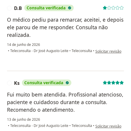
D.B
Consulta verificada
D
O médico pediu para remarcar, aceitei, e depois
ele parou de me responder. Consulta não
realizada.
14 de junho de 2026
na opinião do utilizad
•
Teleconsulta - Dr José Augusto Leite
•
Teleconsulta
•
Solicitar revisão
Ks
Consulta verificada
K
Fui muito bem atendida. Profissional atencioso,
paciente e cuidadoso durante a consulta.
Recomendo o atendimento.
13 de junho de 2026
na opinião do utilizad
•
Teleconsulta - Dr José Augusto Leite
•
Teleconsulta
•
Solicitar revisão