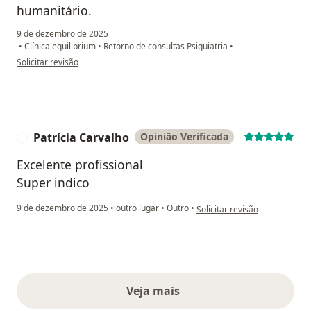
humanitário.
9 de dezembro de 2025
•
Clínica equilibrium
•
Retorno de consultas Psiquiatria
•
na opinião do utilizador M.L
Solicitar revisão
Patrícia Carvalho
Opinião Verificada
P
Excelente profissional
Super indico
na opinião do utilizador Patrí
9 de dezembro de 2025
•
outro lugar
•
Outro
•
Solicitar revisão
Veja mais
opiniões acima