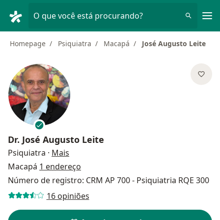
Men
O que você está procurando?
Homepage
Psiquiatra
Macapá
José Augusto Leite
Dr.
José Augusto Leite
sobre as especializações
Psiquiatra
·
Mais
Macapá
1 endereço
Número de registro: CRM AP 700 - Psiquiatria RQE 300
16 opiniões