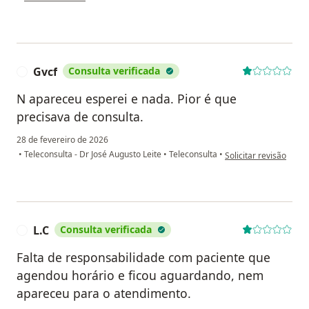
Gvcf
Consulta verificada
G
N apareceu esperei e nada. Pior é que
precisava de consulta.
28 de fevereiro de 2026
na opinião do utilizad
•
Teleconsulta - Dr José Augusto Leite
•
Teleconsulta
•
Solicitar revisão
L.C
Consulta verificada
L
Falta de responsabilidade com paciente que
agendou horário e ficou aguardando, nem
apareceu para o atendimento.