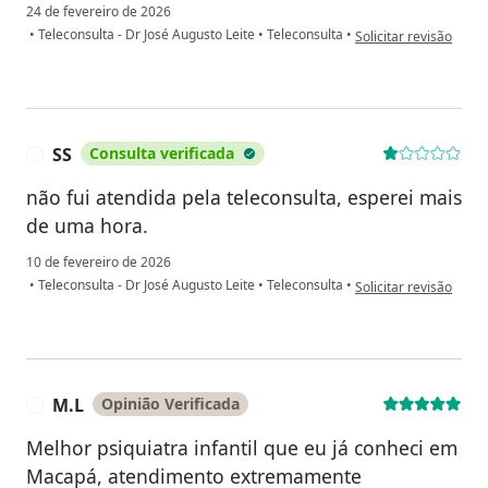
24 de fevereiro de 2026
na opinião do utilizado
•
Teleconsulta - Dr José Augusto Leite
•
Teleconsulta
•
Solicitar revisão
SS
Consulta verificada
S
não fui atendida pela teleconsulta, esperei mais
de uma hora.
10 de fevereiro de 2026
na opinião do utilizad
•
Teleconsulta - Dr José Augusto Leite
•
Teleconsulta
•
Solicitar revisão
M.L
Opinião Verificada
M
Melhor psiquiatra infantil que eu já conheci em
Macapá, atendimento extremamente