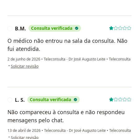
B.M.
Consulta verificada
B
O médico não entrou na sala da consulta. Não
fui atendida.
2 de junho de 2026
•
Teleconsulta - Dr José Augusto Leite
•
Teleconsulta
na opinião do utilizador B.M.
•
Solicitar revisão
L. S.
Consulta verificada
L
Não compareceu à consulta e não respondeu
mensagens pelo chat.
13 de abril de 2026
•
Teleconsulta - Dr José Augusto Leite
•
Teleconsulta
na opinião do utilizador L. S.
•
Solicitar revisão