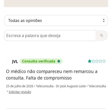
Pesquisar em opiniões
JVL
Consulta verificada
J
O médico não compareceu nem remarcou a
consulta. Falta de compromisso
25 de julho de 2026
•
Teleconsulta - Dr José Augusto Leite
•
Teleconsulta
na opinião do utilizador JVL
•
Solicitar revisão