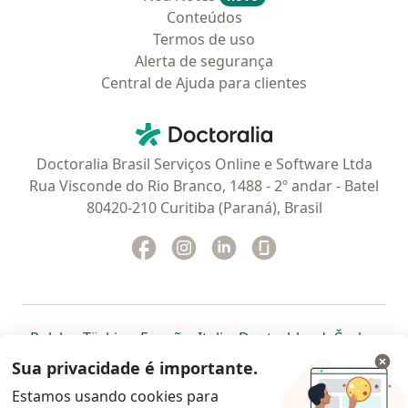
Conteúdos
Termos de uso
Alerta de segurança
Central de Ajuda para clientes
Contato
Doctoralia - Homepage
Doctoralia Brasil Serviços Online e Software Ltda
Rua Visconde do Rio Branco, 1488 - 2º andar - Batel
80420-210 Curitiba (Paraná), Brasil
Facebook
abre num novo separador
Instagram
abre num novo separador
Linkedin
abre num novo separad
Glassdoor
abre num novo se
abre num novo separador
abre num novo separador
abre num novo separador
abre num novo separado
abre num n
abre
Polska
,
Türkiye
,
España
,
Italia
,
Deutschland
,
Česko
,
abre num novo separador
abre num novo separador
abre num novo separador
abre num novo separa
abre num no
abre n
Portugal
,
México
,
Chile
,
Brasil
,
Argentina
,
Perú
,
Sua privacidade é importante.
abre num novo separad
Colombia
Estamos usando cookies para