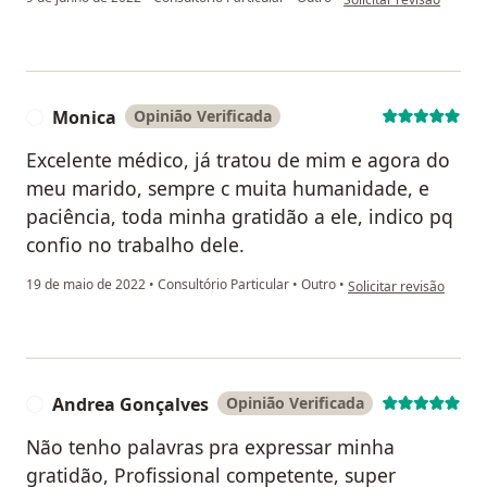
Monica
Opinião Verificada
M
Excelente médico, já tratou de mim e agora do
meu marido, sempre c muita humanidade, e
paciência, toda minha gratidão a ele, indico pq
confio no trabalho dele.
na opinião do utilizad
19 de maio de 2022
•
Consultório Particular
•
Outro
•
Solicitar revisão
Andrea Gonçalves
Opinião Verificada
A
Não tenho palavras pra expressar minha
gratidão, Profissional competente, super