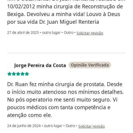
10/02/2012 minha cirurgia de Reconstrução de
Bexiga. Devolveu a minha vida! Louvo à Deus
por sua vida Dr. Juan Miguel Renteria
na opinião do utilizador Kátia de
27 de abril de 2025
•
outro lugar
•
Outro
•
Solicitar revisão
Jorge Pereira da Costa
Opinião Verificada
J
Dr. Ruan fez minha cirurgia de prostata. Desde
o início muito atencioso nos mínimos detalhes.
No pós operatorio me senti muito seguro. Vi
poucos médicos com tanta competência e
atenção como ele.
na opinião do utilizador Jorge Pe
24 de junho de 2024
•
outro lugar
•
Outro
•
Solicitar revisão