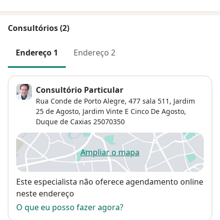
Consultórios (2)
Endereço 1
Endereço 2
Consultório Particular
Rua Conde de Porto Alegre, 477 sala 511, Jardim
25 de Agosto,
Jardim Vinte E Cinco De Agosto
,
Duque de Caxias
25070350
Ampliar o mapa
abre num novo separador
Disponibilidade
Este especialista não oferece agendamento online
neste endereço
O que eu posso fazer agora?