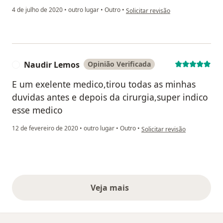
na opinião do utilizador Sua conta f
4 de julho de 2020
•
outro lugar
•
Outro
•
Solicitar revisão
Naudir Lemos
Opinião Verificada
N
E um exelente medico,tirou todas as minhas
duvidas antes e depois da cirurgia,super indico
esse medico
na opinião do utilizador Nau
12 de fevereiro de 2020
•
outro lugar
•
Outro
•
Solicitar revisão
Veja mais
opiniões acima