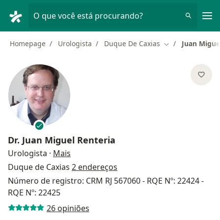
Men
O que você está procurando?
Homepage
Urologista
Duque De Caxias
Juan Migue
Mudar de cidade
Dr.
Juan Miguel Renteria
sobre as especializações
Urologista
·
Mais
Duque de Caxias
2 endereços
Número de registro: CRM RJ 567060 - RQE Nº: 22424 -
RQE Nº: 22425
26 opiniões