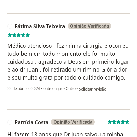
Fátima Silva Teixeira
Opinião Verificada
F
Médico atencioso , fez minha cirurgia e ocorreu
tudo bem em todo momento ele foi muito
cuidadoso , agradeço a Deus em primeiro lugar
e ao dr Juan , foi retirado um rim no Glória dor
e sou muito grata por todo o cuidado comigo.
na opinião do utilizador Fátima Sil
22 de abril de 2024
•
outro lugar
•
Outro
•
Solicitar revisão
Patrícia Costa
Opinião Verificada
P
Hj fazem 18 anos que Dr Juan salvou a minha