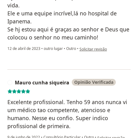
vida.
Ele e uma equipe incrível,lá no hospital de
Ipanema.
Se hj estou aqui é graças ao senhor e Deus que
colocou o senhor no meu caminho!
na opinião do utilizador Patrícia C
12 de abril de 2023
•
outro lugar
•
Outro
•
Solicitar revisão
Mauro cunha siqueira
Opinião Verificada
M
Excelente profissional. Tenho 59 anos nunca vi
um médico tao competente, atencioso e
humano. Nesse eu confio. Super indico
profissional de primeira.
na opinião do utilizado
9 de junho de 2022
•
Consultório Particular
•
Outro
•
Solicitar revisão