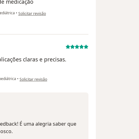
 de medicação
na opinião do utilizador Fernanda Moreira
diátrica
•
Solicitar revisão
icações claras e precisas.
na opinião do utilizador Camilla
ediátrica
•
Solicitar revisão
eedback! É uma alegria saber que
nosco.