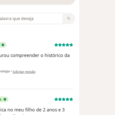
m opiniões
curou compreender o histórico da
.
na opinião do utilizador Rosiane Miranda
mologia
•
Solicitar revisão
a
ca no meu filho de 2 anos e 3