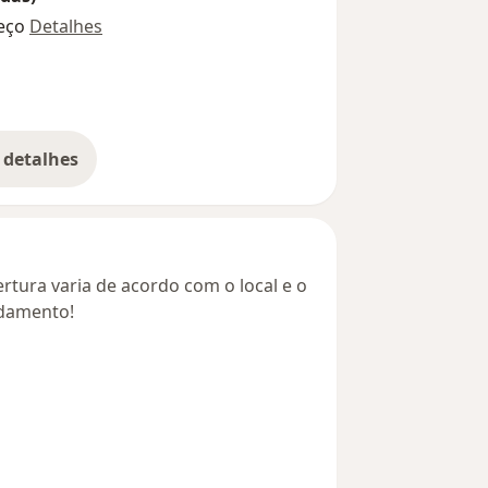
eço
Detalhes
 detalhes
bre o endereço
rtura varia de acordo com o local e o
ndamento!