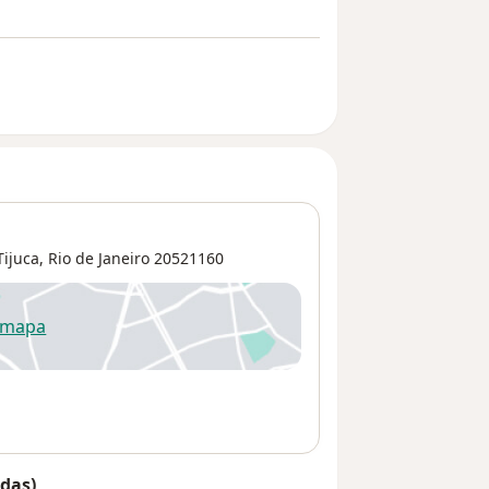
Tijuca
,
Rio de Janeiro
20521160
 mapa
re num novo separador
das)