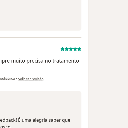
mpre muito precisa no tratamento
na opinião do utilizador GVS
ediátrica
•
Solicitar revisão
eedback! É uma alegria saber que
nosco.