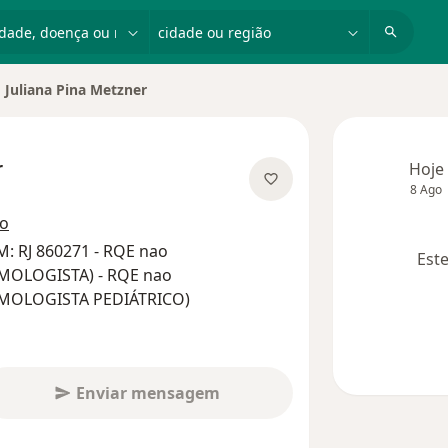
dade, doença ou nome
cidade ou região
Juliana Pina Metzner
ar de cidade
r
Hoje
8 Ago
bre as especializações
ço
: RJ 860271 - RQE nao
Este
MOLOGISTA) - RQE nao
UMOLOGISTA PEDIÁTRICO)
Enviar mensagem