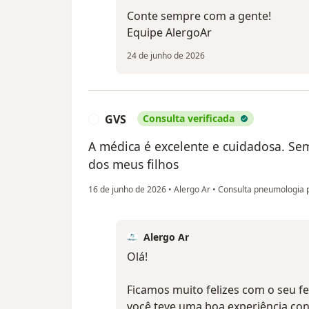
Conte sempre com a gente!
Equipe AlergoAr
24 de junho de 2026
GVS
Consulta verificada
G
A médica é excelente e cuidadosa. Se
dos meus filhos
16 de junho de 2026
•
Alergo Ar
•
Consulta pneumologia p
Alergo Ar
Olá!
Ficamos muito felizes com o seu f
você teve uma boa experiência co