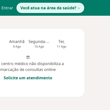
Entrar
Você atua na área da saúde?
Amanhã
Segunda-feira
Ter,
Qua
Qui,
9 Ago
10 Ago
11 Ago
12 Ago
13 Ag
 centro médico não disponibiliza a
marcação de consultas online
Solicite um atendimento