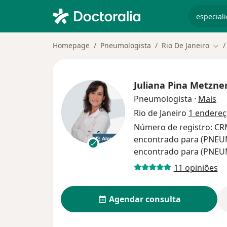
especiali
Homepage
Pneumologista
Rio De Janeiro
Mud
Juliana Pina Metzne
so
Pneumologista
·
Mais
Rio de Janeiro
1 endere
Número de registro: CRM
encontrado para (PNEU
encontrado para (PNE
11 opiniões
Agendar consulta