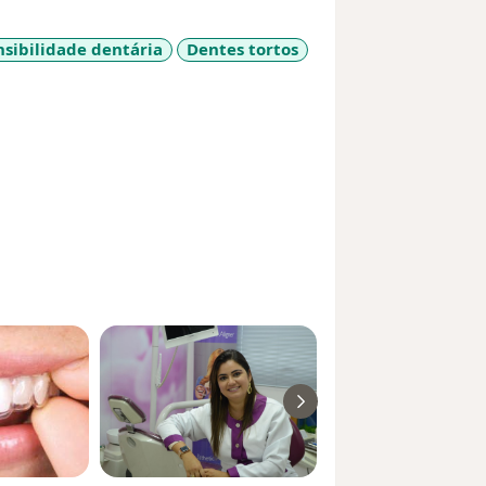
nsibilidade dentária
Dentes tortos