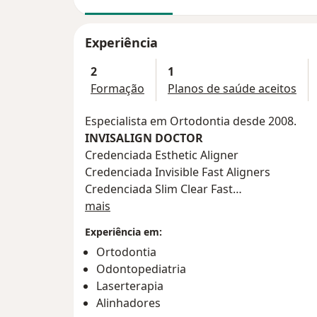
Experiência
2
1
Formação
Planos de saúde aceitos
Especialista em Ortodontia desde 2008.
INVISALIGN DOCTOR
Credenciada Esthetic Aligner
Credenciada Invisible Fast Aligners
Credenciada Slim Clear Fast
Sobre mim
Ênfase em SlimClear e Lingual Clip utiliza
mais
Transversal dos Maxilares e fio BIO-PEEK®
Experiência em:
Ortodontia
Odontopediatria
Laserterapia
Alinhadores