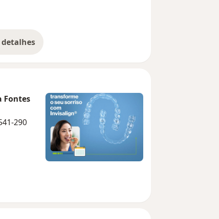
 detalhes
bre a experiência
a Fontes
7541-290