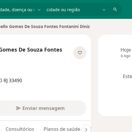
dade, doença ou nome
cidade ou região
bello Gomes De Souza Fontes Fontanini Diniz
e
o Gomes De Souza Fontes
Hoje
6 Ago
especializações
Este
O RJ 33490
Enviar mensagem
Consultórios
Planos de saúde
Opiniões (80)