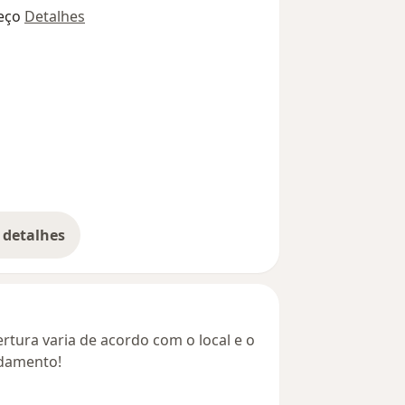
eço
Detalhes
 detalhes
bre o endereço
rtura varia de acordo com o local e o
ndamento!