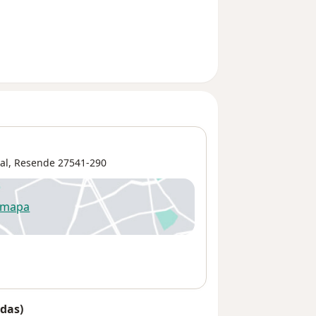
al
,
Resende
27541-290
 mapa
re num novo separador
das)