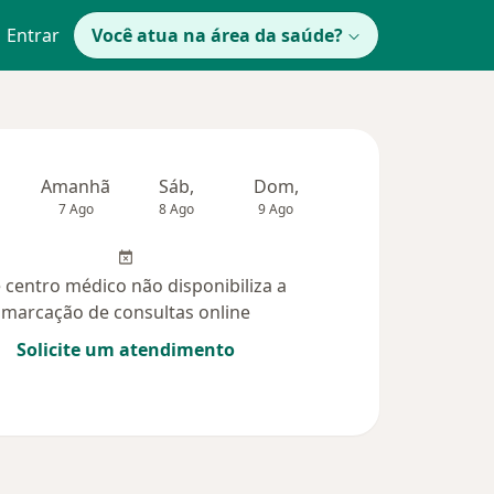
Entrar
Você atua na área da saúde?
Amanhã
Sáb,
Dom,
Segunda-feira
Ter,
7 Ago
8 Ago
9 Ago
10 Ago
11 Ag
 centro médico não disponibiliza a
marcação de consultas online
Solicite um atendimento