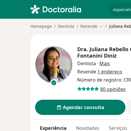
especiali
Homepage
Dentista
Resende
Juliana Re
Mudar de cidad
Dra.
Juliana Rebell
Fontanini Diniz
sobre as 
Dentista
·
Mais
Resende
1 endereço
Número de registro: CR
80 opiniões
Agendar consulta
Experiência
Novidades
Serviços