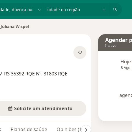
dade, doença ou nome
cidade ou região
Juliana Wispel
Agendar p
Inativo
bre as especializações
Hoje
8 Ago
M RS 35392 RQE Nº: 31803 RQE
agend
Solicite um atendimento
s
Planos de saúde
Opiniões (103)
Dúvidas respon