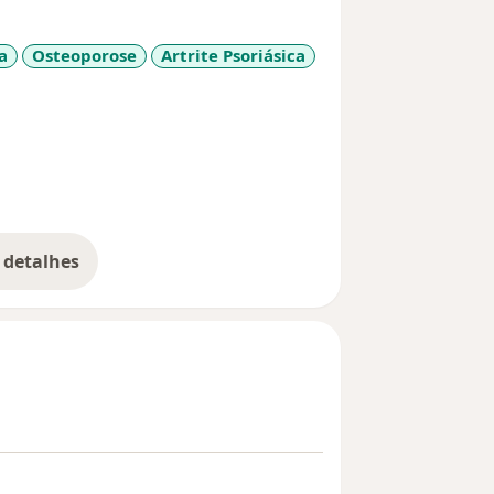
a
Osteoporose
Artrite Psoriásica
 detalhes
bre a experiência