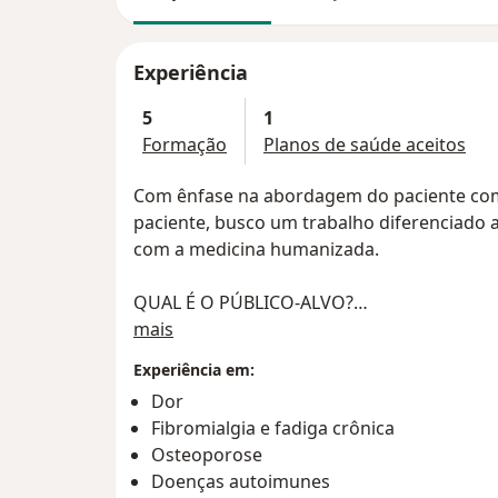
Experiência
5
1
Formação
Planos de saúde aceitos
Com ênfase na abordagem do paciente com 
paciente, busco um trabalho diferenciado
com a medicina humanizada.
QUAL É O PÚBLICO-ALVO?
Sobre mim
Pessoas de todas as idades, desde crianças
mais
Destacam-se aqueles com artrite (dor, calor
Experiência em:
articulares, acompanhada(as) de rigidez a
Dor
pacientes com dores crônicas.
Fibromialgia e fadiga crônica
Osteoporose
Doenças autoimunes