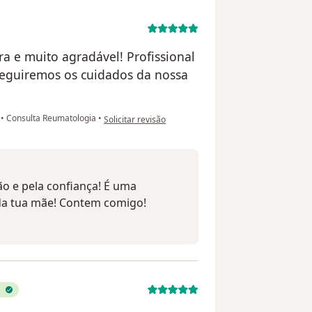
ra e muito agradável! Profissional
seguiremos os cuidados da nossa
na opinião do utilizador Cris Raquel
l
•
Consulta Reumatologia
•
Solicitar revisão
ão e pela confiança! É uma
 da tua mãe! Contem comigo!