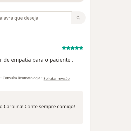
m opiniões
r de empatia para o paciente .
na opinião do utilizador Carolina viero
l
•
Consulta Reumatologia
•
Solicitar revisão
ão Carolina! Conte sempre comigo!