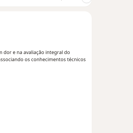
dor e na avaliação integral do
 associando os conhecimentos técnicos
 até idosos.
 e inchaço articular) ou dores
rticular no período da manhã, além dos