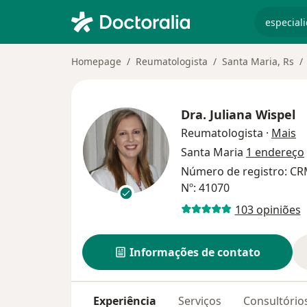
especiali
Homepage
Reumatologista
Santa Maria, Rs
Dra.
Juliana Wispel
so
Reumatologista
·
Mais
Santa Maria
1 endereço
Número de registro: CR
Nº: 41070
103 opiniões
Informações de contato
Experiência
Serviços
Consultório