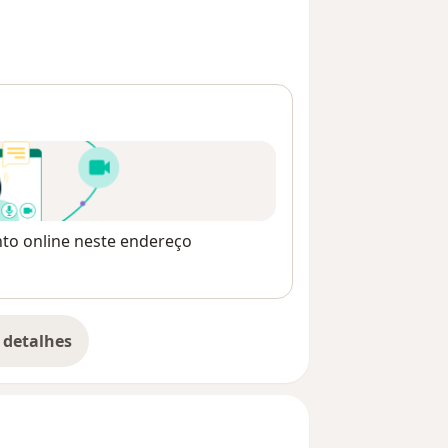
nto online neste endereço
 detalhes
bre o endereço