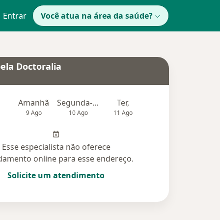
Entrar
Você atua na área da saúde?
ela Doctoralia
Amanhã
Segunda-feira
Ter,
Qua
Qui,
9 Ago
10 Ago
11 Ago
12 Ago
13 Ag
Esse especialista não oferece
amento online para esse endereço.
Solicite um atendimento
didas (20)