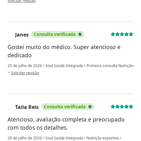
Solicitar revisão
Janes
Consulta verificada
J
Gostei muito do médico. Super atencioso e
dedicado
29 de julho de 2026
•
Soul Saúde Integrada
•
Primeira consulta Nutrição
na opinião do utilizador Janes
•
Solicitar revisão
Taila Reis
Consulta verificada
T
Atencioso, avaliação completa e preocupado
com todos os detalhes.
29 de julho de 2026
•
Soul Saúde Integrada
•
Nutrição esportiva
•