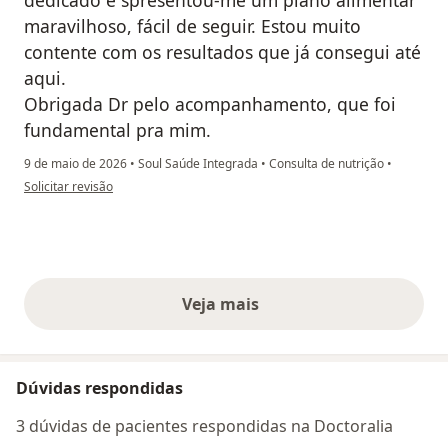
dedicado e spresentou-me um plano alimentar
maravilhoso, fácil de seguir. Estou muito
contente com os resultados que já consegui até
aqui.
Obrigada Dr pelo acompanhamento, que foi
fundamental pra mim.
9 de maio de 2026
•
Soul Saúde Integrada
•
Consulta de nutrição
•
na opinião do utilizador Tania Pacheco
Solicitar revisão
Veja mais
opiniões acima
Dúvidas respondidas
3 dúvidas de pacientes respondidas na Doctoralia