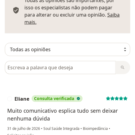
Todas as opiniões são importantes, por
isso os especialistas não podem pagar
para alterar ou excluir uma opinião.
Saiba
Saber mais sobre pareceres
mais.
Pesquisar em opiniões
Eliane
Consulta verificada
E
Muito comunicativo esplica tudo sem deixar
nenhuma dúvida
31 de julho de 2026
•
Soul Saúde Integrada
•
Bioimpedância
•
na opinião do utilizador Eliane