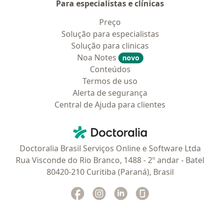
Para especialistas e clínicas
Preço
Solução para especialistas
Solução para clinicas
Noa Notes
novo
Conteúdos
Termos de uso
Alerta de segurança
Central de Ajuda para clientes
Contato
Doctoralia - Homepage
Doctoralia Brasil Serviços Online e Software Ltda
Rua Visconde do Rio Branco, 1488 - 2º andar - Batel
80420-210 Curitiba (Paraná), Brasil
Facebook
abre num novo separador
Instagram
abre num novo separador
Linkedin
abre num novo separad
Glassdoor
abre num novo se