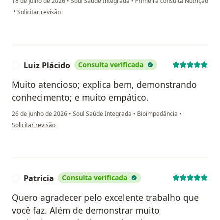
18 de julho de 2026
•
Soul Saúde Integrada
•
Primeira consulta Nutrição
na opinião do utilizador Marcos Duarte
•
Solicitar revisão
Luiz Plácido
Consulta verificada
L
Muito atencioso; explica bem, demonstrando
conhecimento; e muito empático.
26 de junho de 2026
•
Soul Saúde Integrada
•
Bioimpedância
•
na opinião do utilizador Luiz Plácido
Solicitar revisão
Patricia
Consulta verificada
P
Quero agradecer pelo excelente trabalho que
você faz. Além de demonstrar muito