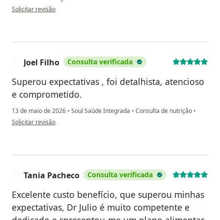
na opinião do utilizador Elton
Solicitar revisão
Joel Filho
Consulta verificada
J
Superou expectativas , foi detalhista, atencioso
e comprometido.
13 de maio de 2026
•
Soul Saúde Integrada
•
Consulta de nutrição
•
na opinião do utilizador Joel Filho
Solicitar revisão
Tania Pacheco
Consulta verificada
T
Excelente custo benefício, que superou minhas
expectativas, Dr Julio é muito competente e