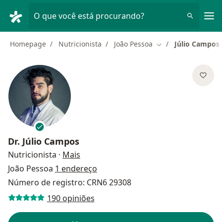
Men
O que você está procurando?
Homepage
Nutricionista
João Pessoa
Júlio Campos
Mudar de cidade
Dr.
Júlio Campos
sobre as especializações
Nutricionista
·
Mais
João Pessoa
1 endereço
Número de registro: CRN6 29308
190 opiniões