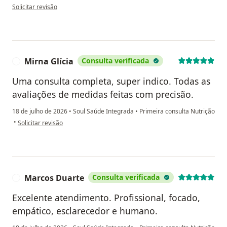
na opinião do utilizador Taila Reis
Solicitar revisão
Mirna Glícia
Consulta verificada
M
Uma consulta completa, super indico. Todas as
avaliações de medidas feitas com precisão.
18 de julho de 2026
•
Soul Saúde Integrada
•
Primeira consulta Nutrição
na opinião do utilizador Mirna Glícia
•
Solicitar revisão
Marcos Duarte
Consulta verificada
M
Excelente atendimento. Profissional, focado,
empático, esclarecedor e humano.