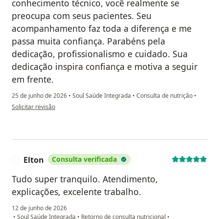
conhecimento técnico, você realmente se
preocupa com seus pacientes. Seu
acompanhamento faz toda a diferença e me
passa muita confiança. Parabéns pela
dedicação, profissionalismo e cuidado. Sua
dedicação inspira confiança e motiva a seguir
em frente.
25 de junho de 2026
•
Soul Saúde Integrada
•
Consulta de nutrição
•
na opinião do utilizador Patricia
Solicitar revisão
Elton
Consulta verificada
E
Tudo super tranquilo. Atendimento,
explicações, excelente trabalho.
12 de junho de 2026
•
Soul Saúde Integrada
•
Retorno de consulta nutricional
•