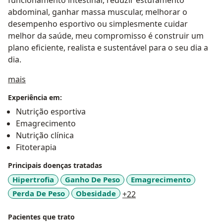
funcionamento intestinal, reduzir estufamento
abdominal, ganhar massa muscular, melhorar o
desempenho esportivo ou simplesmente cuidar
melhor da saúde, meu compromisso é construir um
plano eficiente, realista e sustentável para o seu dia a
dia.
a11y_sr_treatment_approach
mais
Experiência em:
Nutrição esportiva
Emagrecimento
Nutrição clínica
Fitoterapia
Principais doenças tratadas
Hipertrofia
Ganho De Peso
Emagrecimento
a11y_sr_more_disease
Perda De Peso
Obesidade
+22
Pacientes que trato