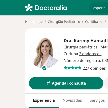
especiali
Homepage
Cirurgião Pediátrico
Curitiba
Muda
Dra.
Karimy Hamad
Cirurgiã pediátrica
·
Mai
Curitiba
2 endereços
Número de registro: CR
227 opiniões
Agendar consulta
Experiência
Novidades
Serviços