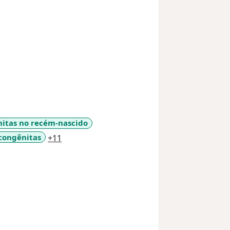
itas no recém-nascido
a11y_sr_more_diseases
 congênitas
+11