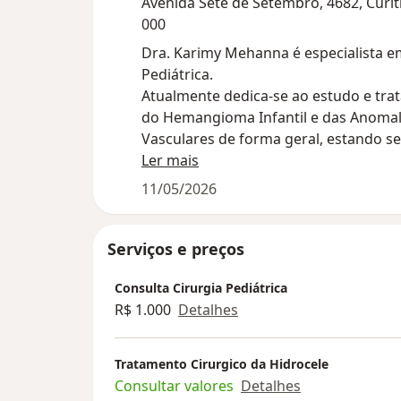
Avenida Sete de Setembro, 4682, Curit
000
Dra. Karimy Mehanna é especialista e
Pediátrica.
Atualmente dedica-se ao estudo e tr
do Hemangioma Infantil e das Anomal
Vasculares de forma geral, estando 
atualizada sobre as últimas recomen
Ler mais
terapêuticas no assunto.
11/05/2026
É Membro da ISSVA ( International Soc
the Study of Vascular Anomalies ) - S
Internacional para Estudo das Anomal
Serviços e preços
Vasculares.
Consulta Cirurgia Pediátrica
Participou da elaboração do Protocolo
R$ 1.000
Detalhes
Diretrizes Terapêuticas (PCDT) do H
Infantil junto ao Ministério da Saúde e
representa o Brasil em congressos
Tratamento Cirurgico da Hidrocele
internacionais sobre o tema.
Consultar valores
Detalhes
Dedica-se ao estudo e tratamento do