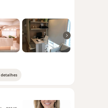
 detalhes
bre a experiência