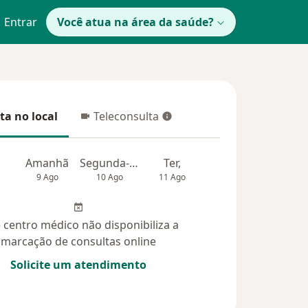
Entrar
Você atua na área da saúde?
ta no local
Teleconsulta
 no local
Teleconsulta
Amanhã
Segunda-feira
Ter,
Qua
Qui,
9 Ago
10 Ago
11 Ago
12 Ago
13 Ag
 centro médico não disponibiliza a
marcação de consultas online
Solicite um atendimento