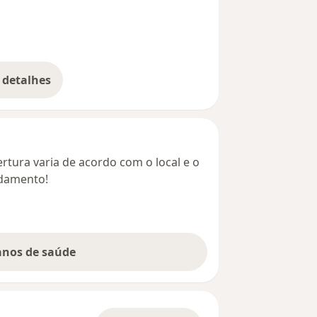
 detalhes
bre o endereço
rtura varia de acordo com o local e o
ndamento!
lanos de saúde