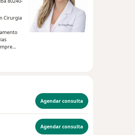
iba 80240-
m Cirurgia
atamento
ias
sempre
dações
iety for
ociedade
ias
 Clínico e
Agendar consulta
emangioma
Agendar consulta