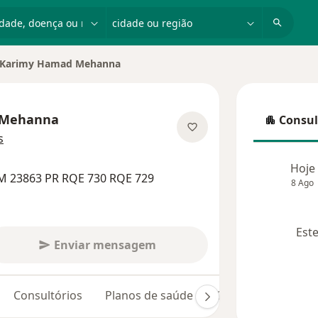
dade, doença ou nome
cidade ou região
Karimy Hamad Mehanna
r de cidade
 Mehanna
Consul
Consulta
sobre as especializações
s
Hoje
M 23863 PR RQE 730 RQE 729
8 Ago
Este
Enviar mensagem
Consultórios
Planos de saúde
Opiniões (227)