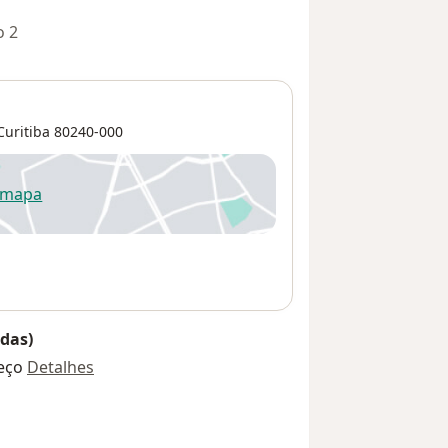
o 2
Curitiba
80240-000
 mapa
re num novo separador
das)
eço
Detalhes