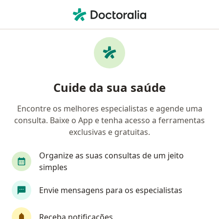
Men
O que você está procurando?
Homepage
Endoscopista
Valença
Klecius Alves Cardi
Cuide da sua saúde
Encontre os melhores especialistas e agende uma
consulta. Baixe o App e tenha acesso a ferramentas
exclusivas e gratuitas.
Dr.
Klecius Alves Cardim
sobre as especializações
Endoscopista
·
Mais
Organize as suas consultas de um jeito
Valença
3 endereços
simples
Número de registro: CRM 7887 BA - RQE 8004
Envie mensagens para os especialistas
Informações de contato
Receba notificações