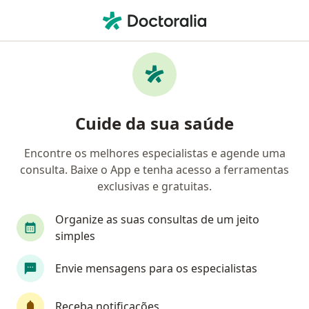
Men
O que você está procurando?
Homepage
Neurologista
Belo Horizonte
Laísse Leit
Mudar de cidad
Cuide da sua saúde
Encontre os melhores especialistas e agende uma
consulta. Baixe o App e tenha acesso a ferramentas
exclusivas e gratuitas.
Dra.
Laísse Leite Ribeiro
sobre as especializações
Neurologista
·
Mais
Organize as suas consultas de um jeito
Belo Horizonte
3 endereços
simples
Número de registro: CRM MG 59151 RQE 38930
Envie mensagens para os especialistas
230 opiniões
Receba notificações