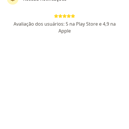
Agendar consulta
Enviar mensagem
Avaliação dos usuários: 5 na Play Store e 4,9 na
Apple
Experiência
Novidades
Serviços
Consultóri
Experiência
4
Formação
Sou médica formada pela Universidade Federal de
Minas Gerais, e possuo residência médica em
Neurologia pelo Hospital IPSEMG, e subespecialização
em Neurofisiologia Clínica e Epilepsia pelo Núcleo
Avançado de Tratamento das Epilepsias (NATE) do
Hospital Felício Rocho. Atualmente, além de
atendimento ambulatorial em consultório e