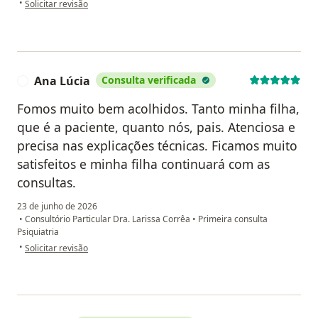
•
Solicitar revisão
Ana Lúcia
Consulta verificada
A
Fomos muito bem acolhidos. Tanto minha filha,
que é a paciente, quanto nós, pais. Atenciosa e
precisa nas explicações técnicas. Ficamos muito
satisfeitos e minha filha continuará com as
consultas.
23 de junho de 2026
•
Consultório Particular Dra. Larissa Corrêa
•
Primeira consulta
Psiquiatria
na opinião do utilizador Ana Lúcia
•
Solicitar revisão