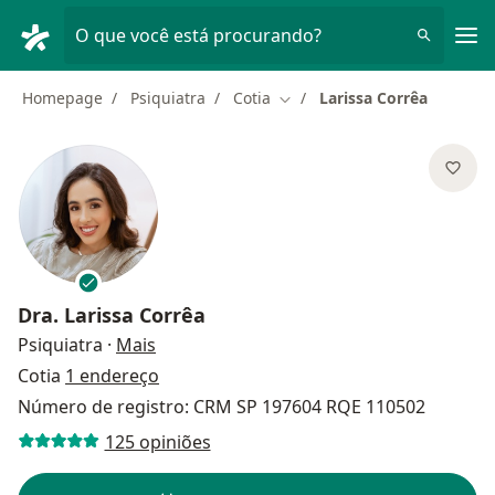
Men
O que você está procurando?
Homepage
Psiquiatra
Cotia
Larissa Corrêa
Mudar de cidade
Dra.
Larissa Corrêa
sobre as especializações
Psiquiatra
·
Mais
Cotia
1 endereço
Número de registro: CRM SP 197604 RQE 110502
125 opiniões