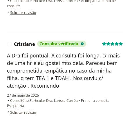
•
Consultório Particular Dra. Larissa Corrêa
•
Acompanhamento de
consulta
na opinião do utilizador Marcio Fachinetti
•
Solicitar revisão
Cristiane
Consulta verificada
C
A Dra foi pontual. A consulta foi longa, c/ mais
de uma hr e eu gostei mto dela. Pareceu bem
comprometida, empática no caso da minha
filha, q tem TEA 1 e TDAH . Nos ouviu c/
atenção . Recomendo
27 de maio de 2026
•
Consultório Particular Dra. Larissa Corrêa
•
Primeira consulta
Psiquiatria
na opinião do utilizador Cristiane
•
Solicitar revisão