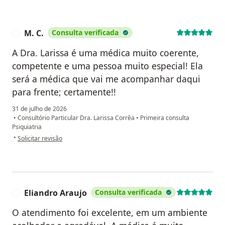
M. C.
Consulta verificada
M
A Dra. Larissa é uma médica muito coerente,
competente e uma pessoa muito especial! Ela
será a médica que vai me acompanhar daqui
para frente; certamente!!
31 de julho de 2026
•
Consultório Particular Dra. Larissa Corrêa
•
Primeira consulta
Psiquiatria
na opinião do utilizador M. C.
•
Solicitar revisão
Eliandro Araujo
Consulta verificada
E
O atendimento foi excelente, em um ambiente