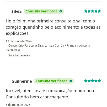
Silvia
Consulta verificada
S
Hoje foi minha primeira consulta e saí com o
coração quentinho pelo acolhimento e todas as
explicações.
19 de maio de 2026
•
Consultório Particular Dra. Larissa Corrêa
•
Primeira consulta
Psiquiatria
na opinião do utilizador Silvia
•
Solicitar revisão
Guilherme
Consulta verificada
G
Incrível, atenciosa e comunicação muito boa.
Consultório bem aconchegante.
6 de maio de 2026