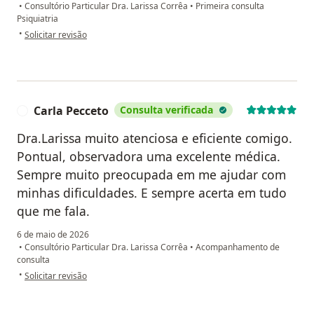
•
Consultório Particular Dra. Larissa Corrêa
•
Primeira consulta
Psiquiatria
na opinião do utilizador Guilherme
•
Solicitar revisão
Carla Pecceto
Consulta verificada
C
Dra.Larissa muito atenciosa e eficiente comigo.
Pontual, observadora uma excelente médica.
Sempre muito preocupada em me ajudar com
minhas dificuldades. E sempre acerta em tudo
que me fala.
6 de maio de 2026
•
Consultório Particular Dra. Larissa Corrêa
•
Acompanhamento de
consulta
na opinião do utilizador Carla Pecceto
•
Solicitar revisão