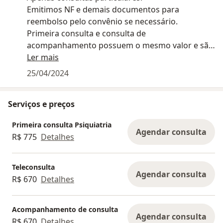
Emitimos NF e demais documentos para
reembolso pelo convênio se necessário.
Primeira consulta e consulta de
acompanhamento possuem o mesmo valor e são
cobradas normalmente, sem retorno gratuito.
Ler mais
25/04/2024
Serviços e preços
Primeira consulta Psiquiatria
Agendar consulta
R$ 775
Detalhes
Teleconsulta
Agendar consulta
R$ 670
Detalhes
Acompanhamento de consulta
Agendar consulta
R$ 670
Detalhes