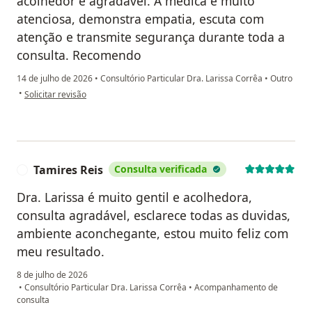
acolhedor e agradável. A médica é muito
atenciosa, demonstra empatia, escuta com
atenção e transmite segurança durante toda a
consulta. Recomendo
14 de julho de 2026
•
Consultório Particular Dra. Larissa Corrêa
•
Outro
na opinião do utilizador Eliandro Araujo
•
Solicitar revisão
Tamires Reis
Consulta verificada
T
Dra. Larissa é muito gentil e acolhedora,
consulta agradável, esclarece todas as duvidas,
ambiente aconchegante, estou muito feliz com
meu resultado.
8 de julho de 2026
•
Consultório Particular Dra. Larissa Corrêa
•
Acompanhamento de
consulta
na opinião do utilizador Tamires Reis