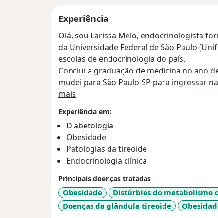
Experiência
Olá, sou Larissa Melo, endocrinologista fo
da Universidade Federal de São Paulo (Uni
escolas de endocrinologia do país.
Conclui a graduação de medicina no ano d
mudei para São Paulo-SP para ingressar n
Sobre mim
quase 5 anos. Este, foi um período de mui
mais
profissional.
Experiência em:
Em 2023, retornei para Teresina, minha cid
Diabetologia
Desde então, venho tentando desempenhar 
Obesidade
melhor forma possível, com foco no bem es
Patologias da tireoide
pacientes.
Endocrinologia clínica
Principais doenças tratadas
Obesidade
Distúrbios do metabolismo d
Doenças da glândula tireoide
Obesidad