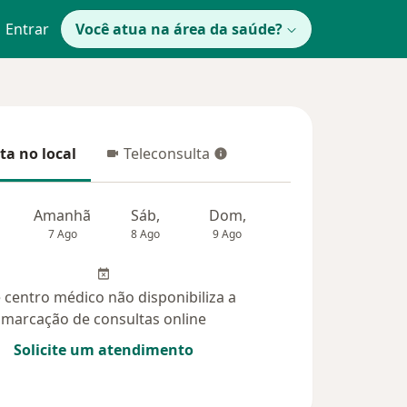
Entrar
Você atua na área da saúde?
ta no local
Teleconsulta
 no local
Teleconsulta
Amanhã
Sáb,
Dom,
Segunda-feira
Ter,
7 Ago
8 Ago
9 Ago
10 Ago
11 Ag
 centro médico não disponibiliza a
marcação de consultas online
Solicite um atendimento