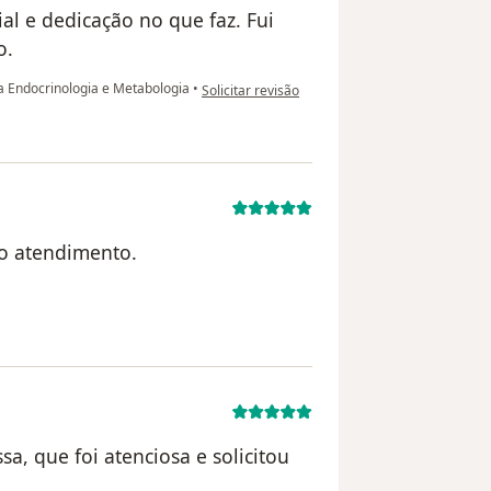
l e dedicação no que faz. Fui
o.
na opinião do utilizador Verbenia Moraes
a Endocrinologia e Metabologia
•
Solicitar revisão
no atendimento.
ilizador Maria
sa, que foi atenciosa e solicitou