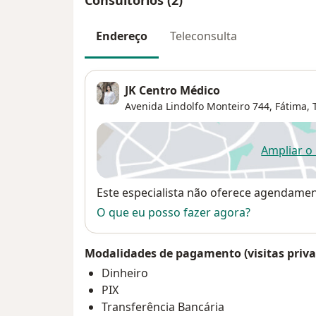
Consultórios (2)
Endereço
Teleconsulta
JK Centro Médico
Avenida Lindolfo Monteiro 744,
Fátima
,
Ampliar o
ab
Disponibilidade
Este especialista não oferece agendame
O que eu posso fazer agora?
Modalidades de pagamento (visitas priva
Dinheiro
PIX
Transferência Bancária