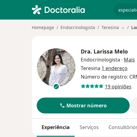
especiali
Homepage
Endocrinologista
Teresina
La
Mudar 
Dra.
Larissa Melo
s
Endocrinologista
·
Mais
Teresina
1 endereço
Número de registro: CRM
19 opiniões
Mostrar número
Experiência
Serviços
Consultório