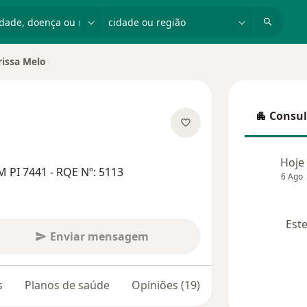
dade, doença ou nome
cidade ou região
rissa Melo
de cidade
Consul
Consulta
obre as especializações
Hoje
 PI 7441 - RQE Nº: 5113
6 Ago
Este
Enviar mensagem
s
Planos de saúde
Opiniões (19)