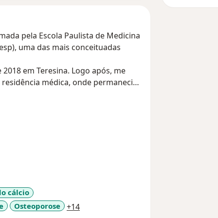
rmada pela Escola Paulista de Medicina
fesp), uma das mais conceituadas
e 2018 em Teresina. Logo após, me
a residência médica, onde permaneci
to estudo e de grande crescimento
ade natal, pela qual sou apaixonada!
a profissão que tanto sonhei da
tar e na satisfação dos meus
o cálcio
a11y_sr_more_diseases
e
Osteoporose
+14