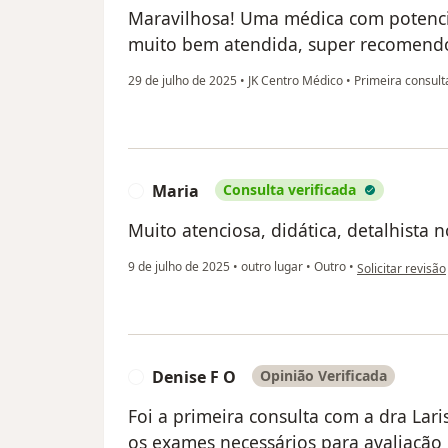
Maravilhosa! Uma médica com potencia
muito bem atendida, super recomend
29 de julho de 2025
•
JK Centro Médico
•
Primeira consult
Maria
Consulta verificada
M
Muito atenciosa, didática, detalhista 
na opinião do ut
9 de julho de 2025
•
outro lugar
•
Outro
•
Solicitar revisão
Denise F O
Opinião Verificada
D
Foi a primeira consulta com a dra Laris
os exames necessários para avaliação