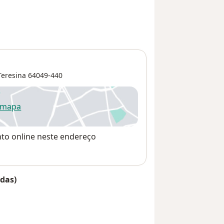
Teresina
64049-440
 mapa
re num novo separador
nto online neste endereço
das)