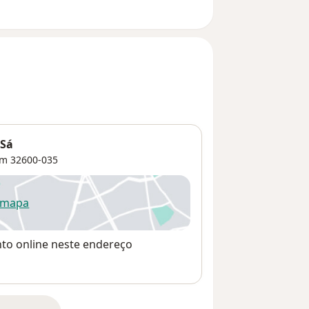
 Sá
im
32600-035
 mapa
re num novo separador
nto online neste endereço