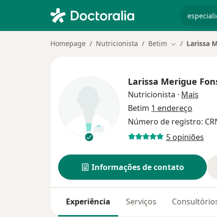
especiali
Homepage
Nutricionista
Betim
Larissa 
Mudar de cid
Larissa Merigue Fon
sobre
Nutricionista
·
Mais
Betim
1 endereço
Número de registro: CR
5 opiniões
Informações de contato
Experiência
Serviços
Consultório