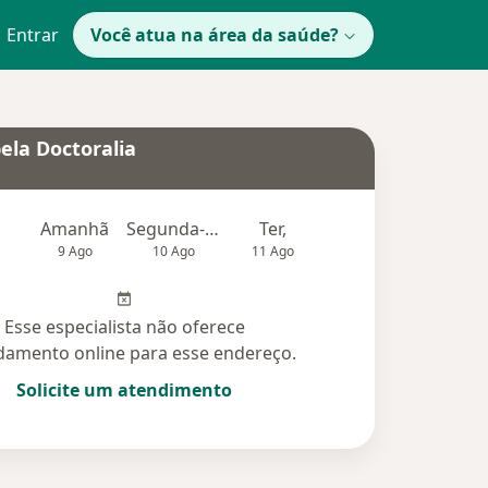
Entrar
Você atua na área da saúde?
ela Doctoralia
Amanhã
Segunda-feira
Ter,
Qua
Qui,
9 Ago
10 Ago
11 Ago
12 Ago
13 Ag
Esse especialista não oferece
amento online para esse endereço.
Solicite um atendimento