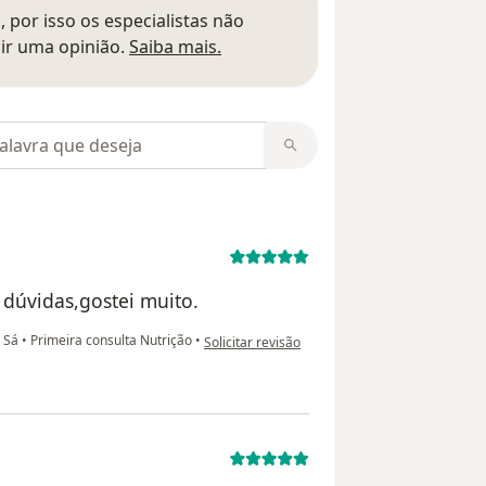
 por isso os especialistas não
Saber mais sobre pareceres
ir uma opinião.
Saiba mais.
m opiniões
 dúvidas,gostei muito.
na opinião do utilizador Alina
e Sá
•
Primeira consulta Nutrição
•
Solicitar revisão