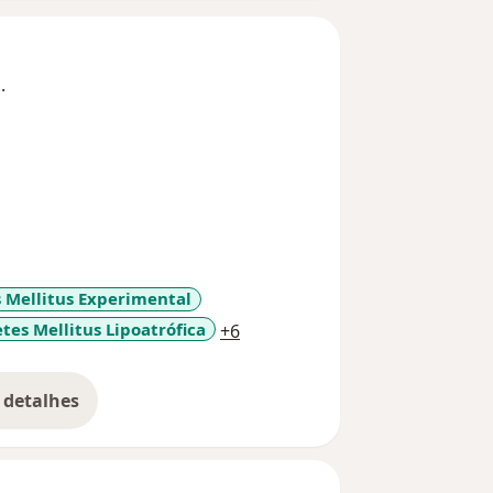
.
 Mellitus Experimental
a11y_sr_more_diseases
tes Mellitus Lipoatrófica
+6
 detalhes
bre a experiência