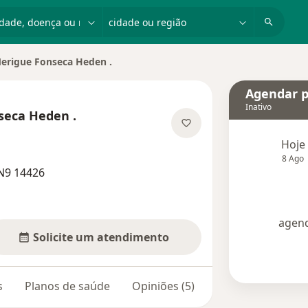
dade, doença ou nome
cidade ou região
Merigue Fonseca Heden .
ade
Agendar p
Inativo
seca Heden .
 as especializações
Hoje
8 Ago
N9 14426
agend
Solicite um atendimento
s
Planos de saúde
Opiniões (5)