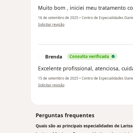
Muito bom , iniciei meu tratamento co
16 de setembro de 2025
•
Centro de Especialidades Dani
na opinião do utilizador C. A. M. C
Solicitar revisão
Brenda
Consulta verificada
B
Excelente profissional, atenciosa, cui
15 de setembro de 2025
•
Centro de Especialidades Dani
na opinião do utilizador Brenda
Solicitar revisão
Perguntas frequentes
Quais são as principais especialidades de Lari