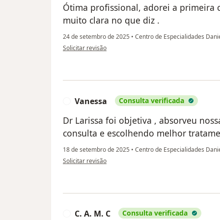
Ótima profissional, adorei a primeira 
muito clara no que diz .
24 de setembro de 2025
•
Centro de Especialidades Dani
na opinião do utilizador Ana Paula
Solicitar revisão
Vanessa
Consulta verificada
V
Dr Larissa foi objetiva , absorveu nos
consulta e escolhendo melhor tratame
18 de setembro de 2025
•
Centro de Especialidades Dani
na opinião do utilizador Vanessa
Solicitar revisão
C. A. M. C
Consulta verificada
C