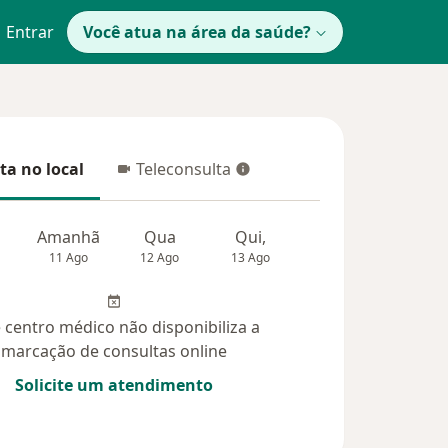
Entrar
Você atua na área da saúde?
ta no local
Teleconsulta
 no local
Teleconsulta
Amanhã
Qua
Qui,
Sex,
Sáb,
11 Ago
12 Ago
13 Ago
14 Ago
15 Ag
 centro médico não disponibiliza a
marcação de consultas online
Solicite um atendimento