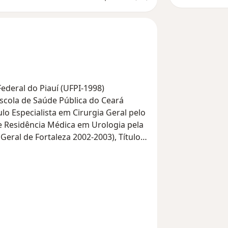
deral do Piauí (UFPI-1998)
Escola de Saúde Pública do Ceará
ulo Especialista em Cirurgia Geral pelo
 e Residência Médica em Urologia pela
Geral de Fortaleza 2002-2003), Título
), Especialista em Urologia Oncológica
 Ceará:2003-2004), Especialista em
.