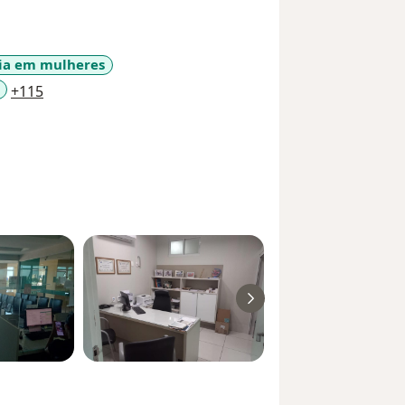
ria em mulheres
a11y_sr_more_diseases
+115