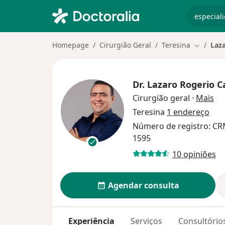
especiali
Homepage
Cirurgião Geral
Teresina
Laz
Mudar de
Dr.
Lazaro Rogerio C
so
Cirurgião geral
·
Mais
Teresina
1 endereço
Número de registro: CRM
1595
10 opiniões
Agendar consulta
Experiência
Serviços
Consultório