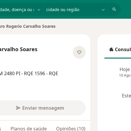
dade, doença ou nome
cidade ou região
aro Rogerio Carvalho Soares
 cidade
arvalho Soares
Consul
Consulta
bre as especializações
Hoje
 2480 PI - RQE 1596 - RQE
10 Ago
Este
Enviar mensagem
s
Planos de saúde
Opiniões (10)