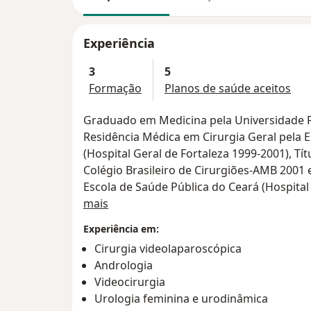
Experiência
3
5
Formação
Planos de saúde aceitos
Graduado em Medicina pela Universidade Fe
Residência Médica em Cirurgia Geral pela 
(Hospital Geral de Fortaleza 1999-2001), Tít
Colégio Brasileiro de Cirurgiões-AMB 2001
Escola de Saúde Pública do Ceará (Hospital 
Sobre mim
de Especialista em Urologia (TISBU nº 3.416
mais
(Hospital do Câncer-Instituto do Câncer do
Experiência em:
Medicina do Trabalho (FUNORTE 2008-2009)
Cirurgia videolaparoscópica
Andrologia
Videocirurgia
Urologia feminina e urodinâmica