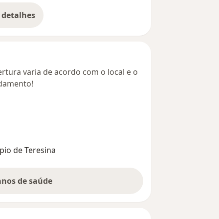
 detalhes
bre o endereço
rtura varia de acordo com o local e o
ndamento!
pio de Teresina
lanos de saúde