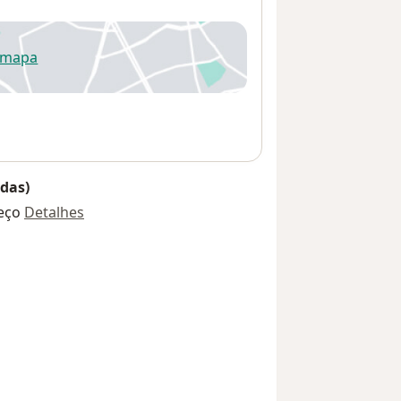
 mapa
re num novo separador
das)
eço
Detalhes