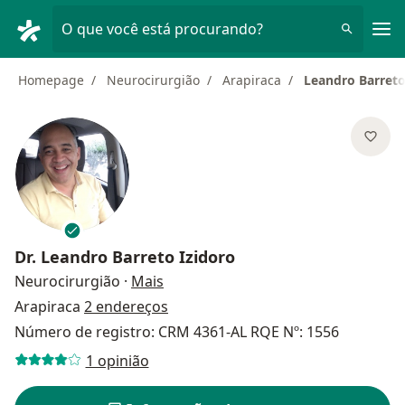
Men
O que você está procurando?
Homepage
Neurocirurgião
Arapiraca
Leandro Barreto
Dr.
Leandro Barreto Izidoro
sobre as especializações
Neurocirurgião
·
Mais
Arapiraca
2 endereços
Número de registro: CRM 4361-AL RQE Nº: 1556
1 opinião