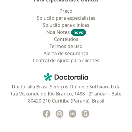
Preço
Solução para especialistas
Solução para clinicas
Noa Notes
novo
Conteúdos
Termos de uso
Alerta de segurança
Central de Ajuda para clientes
Contato
Doctoralia - Homepage
Doctoralia Brasil Serviços Online e Software Ltda
Rua Visconde do Rio Branco, 1488 - 2º andar - Batel
80420-210 Curitiba (Paraná), Brasil
Facebook
abre num novo separador
Instagram
abre num novo separador
Linkedin
abre num novo separad
Glassdoor
abre num novo se