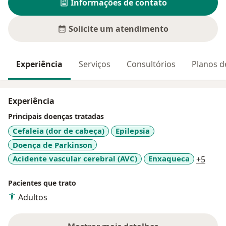
Informações de contato
Solicite um atendimento
Experiência
Serviços
Consultórios
Planos d
Experiência
Principais doenças tratadas
Cefaleia (dor de cabeça)
Epilepsia
Doença de Parkinson
a11y
Acidente vascular cerebral (AVC)
Enxaqueca
+5
Pacientes que trato
Adultos