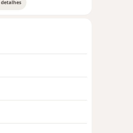
 detalhes
bre a experiência