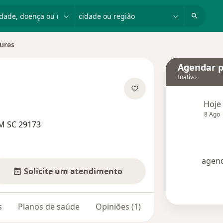
dade, doença ou nome
cidade ou região
ures
Agendar p
Inativo
as especializações
Hoje
8 Ago
M SC 29173
agend
Solicite um atendimento
s
Planos de saúde
Opiniões (1)