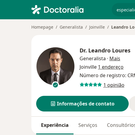
especiali
Homepage
Generalista
Joinville
Leandro Lo
Dr.
Leandro Loures
sobre 
Generalista
·
Mais
Joinville
1 endereço
Número de registro: CR
1 opinião
Informações de contato
Experiência
Serviços
Consultório