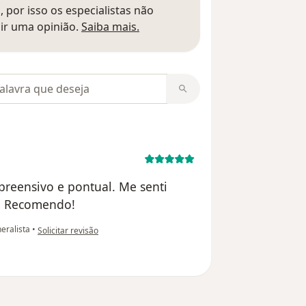
 por isso os especialistas não
Saber mais sobre pareceres
ir uma opinião.
Saiba mais.
m opiniões
mpreensivo e pontual. Me senti
o. Recomendo!
na opinião do utilizador Alexandre
eralista
•
Solicitar revisão