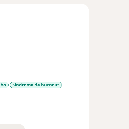
lho
Síndrome de burnout