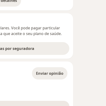
 detalhes
bre o endereço
culares. Você pode pagar particular
ta que aceite o seu plano de saúde.
tas por seguradora
Enviar opinião