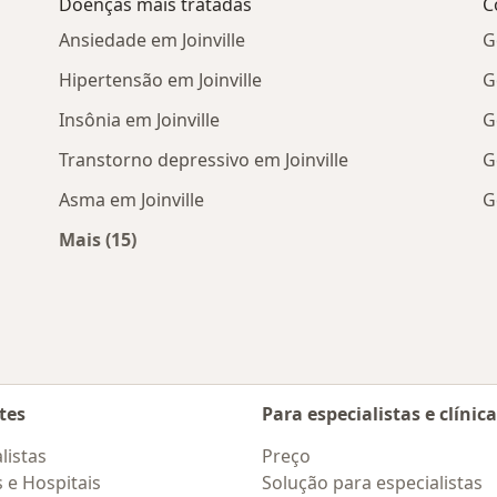
Doenças mais tratadas
C
Ansiedade em Joinville
G
Hipertensão em Joinville
G
Insônia em Joinville
G
Transtorno depressivo em Joinville
G
Asma em Joinville
G
Mais (15)
Mais na categoria: Doenças mais tratadas
tes
Para especialistas e clínic
listas
Preço
s e Hospitais
Solução para especialistas