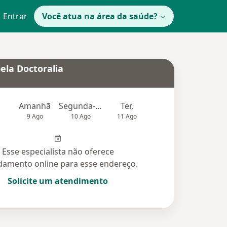
Entrar
Você atua na área da saúde?
ela Doctoralia
Amanhã
Segunda-feira
Ter,
Qua
Qui,
9 Ago
10 Ago
11 Ago
12 Ago
13 Ag
Esse especialista não oferece
amento online para esse endereço.
Solicite um atendimento